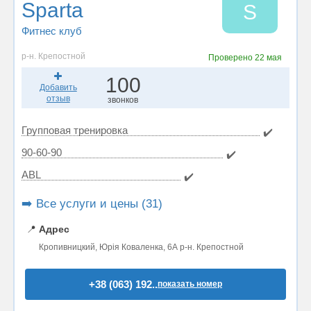
Sparta
S
Фитнес клуб
р-н. Крепостной
Проверено
22 мая
100
Добавить
отзыв
звонков
Групповая тренировка
✔️
90-60-90
✔️
ABL
✔️
➡️ Все услуги и цены (31)
📍
Адрес
Кропивницкий, Юрія Коваленка, 6А р-н. Крепостной
+38 (063) 192..
показать номер