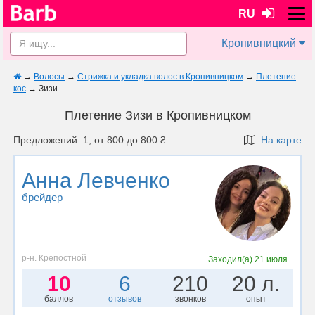
RU
Кропивницкий
→
Волосы
→
Стрижка и укладка волос в Кропивницком
→
Плетение
кос
→
Зизи
Плетение Зизи в Кропивницком
Предложений: 1, от 800 до 800 ₴
На карте
Анна Левченко
брейдер
р-н. Крепостной
Заходил(а)
21 июля
10
6
210
20 л.
баллов
отзывов
звонков
опыт