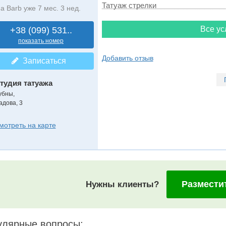
Татуаж стрелки
а Barb уже 7 мес. 3 нед.
Все ус
+38 (099) 531..
показать номер
Добавить отзыв
Записаться
тудия татуажа
убны,
адова, 3
мотреть на карте
Размести
Нужны клиенты?
улярные вопросы: