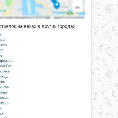
стрелок на веках в других городах:
в
сса
ьков
пр
ов
орожье
вой Рог
олаев
ница
сон
нигов
тава
кассы
омир
ы
но