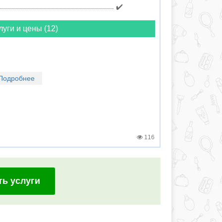
✔️
луги и цены (12)
Подробнее
116
ть услуги