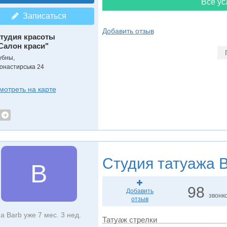
Все ус
Записаться
Добавить отзыв
тудия красоты
Салон краси"
убны,
онастирська 24
мотреть на карте
Студия татуажа
B
B
98
Добавить
звонк
отзыв
а Barb уже 7 мес. 3 нед.
Татуаж стрелки