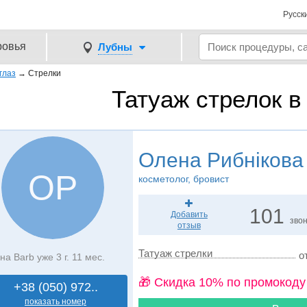
Русск
ровья
Лубны
глаз
→
Стрелки
Татуаж стрелок в
Олена Рибнікова
ОР
косметолог, бровист
101
Добавить
зво
отзыв
Татуаж стрелки
о
на Barb уже 3 г. 11 мес.
🎁 Cкидка 10% по промокоду
+38 (050) 972..
показать номер