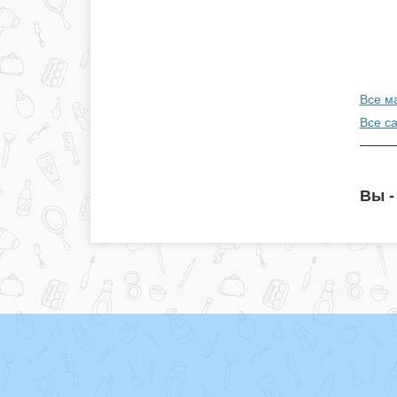
Все ма
Все с
Вы -