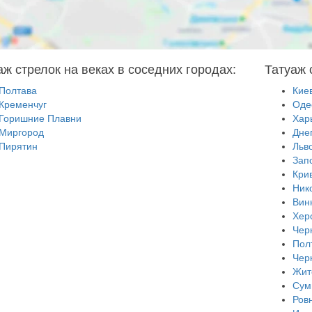
аж стрелок на веках в соседних городах:
Татуаж 
Полтава
Кие
Кременчуг
Оде
Горишние Плавни
Хар
Миргород
Дне
Пирятин
Льв
Зап
Кри
Ник
Вин
Хер
Чер
Пол
Чер
Жит
Сум
Ров