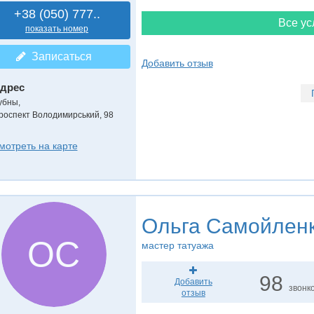
+38 (050) 777..
Все ус
показать номер
Записаться
Добавить отзыв
дрес
убны
,
роспект Володимирський, 98
мотреть на карте
Ольга Самойлен
ОС
мастер татуажа
98
Добавить
звонк
отзыв