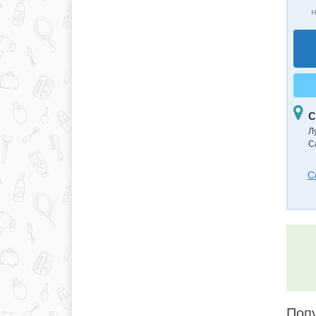
н
С
Л
С
С
Поп