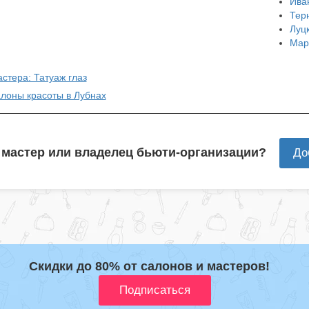
Ива
Тер
Луц
Мар
стера: Татуаж глаз
алоны красоты в Лубнах
 мастер или владелец бьюти-организации?
До
Скидки до 80% от салонов и мастеров!