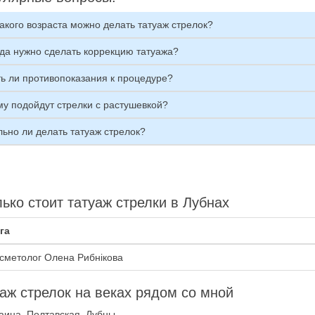
акого возраста можно делать татуаж стрелок?
гда нужно сделать коррекцию татуажа?
ть ли противопоказания к процедуре?
му подойдут стрелки с растушевкой?
ьно ли делать татуаж стрелок?
ько стоит татуаж стрелки в Лубнах
га
сметолог Олена Рибнікова
аж стрелок на веках рядом со мной
аина, Полтавская, Лубны