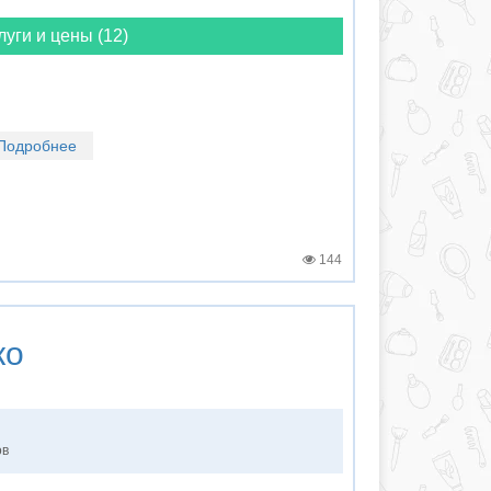
луги и цены (12)
Подробнее
144
ко
ов