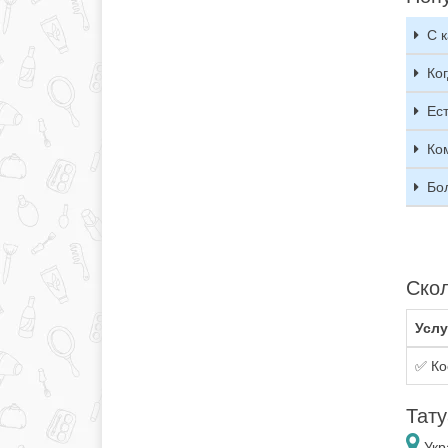
С к
Ко
Ес
Ко
Бол
Скол
Услу
✅ Ко
Тату
Укр