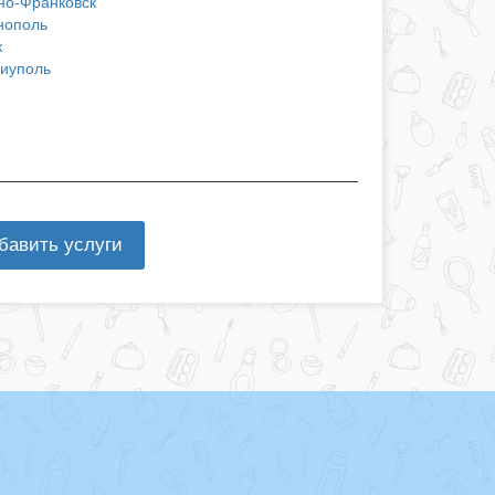
но-Франковск
нополь
к
иуполь
бавить услуги