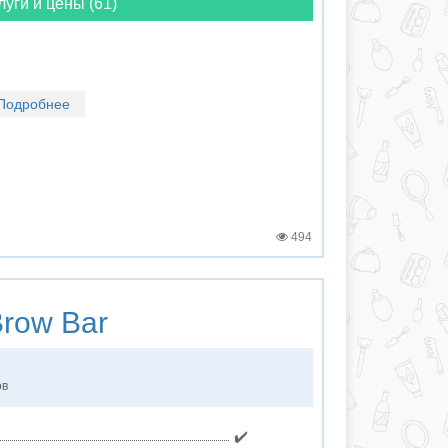
луги и цены (61)
Подробнее
494
row Bar
ов
✔️