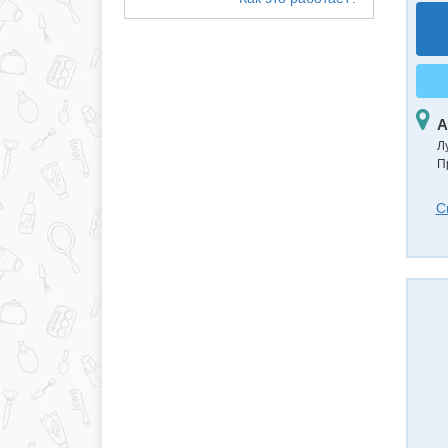
А
Л
П
С