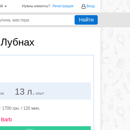
ий
Нужны клиенты?
Регистрация
Вход
Найти
 Лубнах
13 л.
нок
опыт
т 1700 грн. / 120 мин.
 Barb