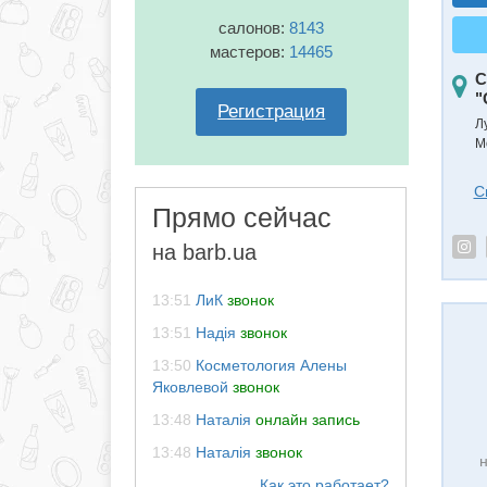
салонов:
8143
мастеров:
14465
С
"
Регистрация
Л
М
С
Прямо сейчас
на barb.ua
13:51
ЛиК
звонок
13:51
Надія
звонок
13:50
Косметология Алены
Яковлевой
звонок
13:48
Наталія
онлайн запись
13:48
Наталія
звонок
н