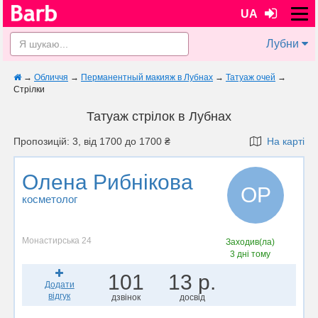
UA
Лубни
→
Обличчя
→
Перманентный макияж в Лубнах
→
Татуаж очей
→
Стрілки
Татуаж стрілок в Лубнах
Пропозицій: 3, від 1700 до 1700 ₴
На карті
Олена Рибнікова
ОР
косметолог
Монастирська 24
Заходив(ла)
3 дні тому
101
13 р.
Додати
відгук
дзвінок
досвід