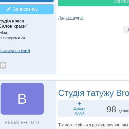
Усі пос
Записатись
Додати відгук
тудія краси
Салон краси"
убни,
онастирська 24
ивитися на карті
Студія татужу
Bro
B
98
Додати
дзвінк
відгук
на Barb вже 7м 3т
Татуаж стрілки з розтушовуванням