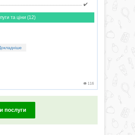
✔️
луги та ціни (12)
Докладніше
116
и послуги