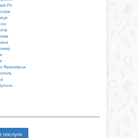
ий Ріг
олаїв
ниця
сон
ігів
тава
каси
омир
и
е
о-Франківськ
нопіль
ьк
іуполь
и послуги