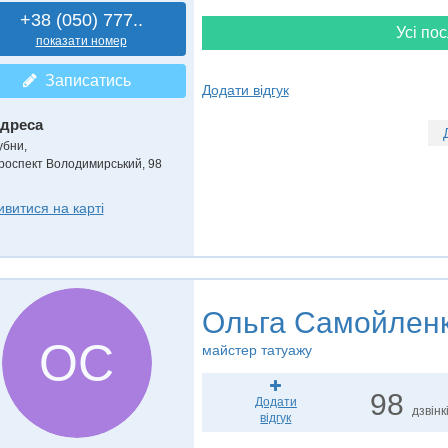
+38 (050) 777..
Усі пос
показати номер
Записатись
Додати відгук
дреса
убни
,
роспект Володимирський, 98
ивитися на карті
Ольга Самойлен
ОС
майстер татуажу
98
Додати
дзвінк
відгук