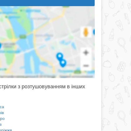
стрілки з розтушовуванням в інших
са
ів
про
в
оріжжя