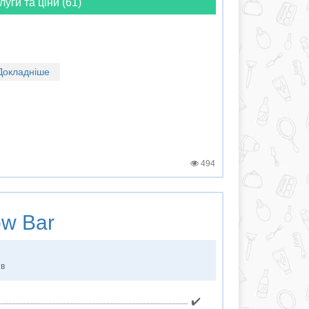
луги та ціни (61)
Докладніше
494
w Bar
ів
✔️