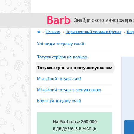
Знайди свого майстра кра
→
Обличчя
→
Перманентный макияж в Лубнах
→
Тат
Усі види татуажу очей
Татуаж стрілок на повіках
Татуаж стрілки з розтушовуванням
Міжвійний татуаж очей
Міжвійний татуаж з розтушовкою
Корекція татуажу очей
На Barb.ua > 350 000
відвідувачів в місяць