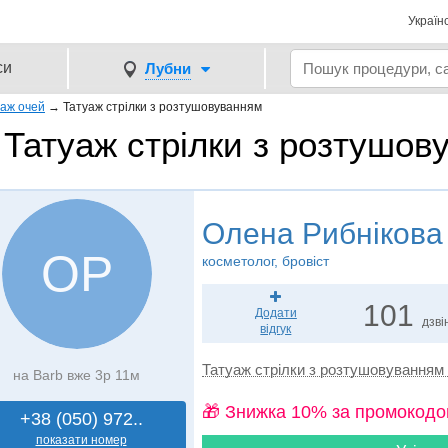
Україн
си
Лубни
уаж очей
→
Татуаж стрілки з розтушовуванням
Татуаж стрілки з розтушов
Олена Рибнікова
ОР
косметолог, бровіст
101
Додати
дзві
відгук
Татуаж стрілки з розтушовуванням
на Barb вже 3р 11м
🎁 Знижка 10% за промокодо
+38 (050) 972..
показати номер