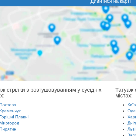
Дивитися на карті
аж стрілки з розтушовуванням у сусідніх
Татуаж 
х:
містах:
Полтава
Київ
Кременчук
Оде
Горішні Плавні
Харк
Миргород
Дні
Пирятин
Льві
Зап