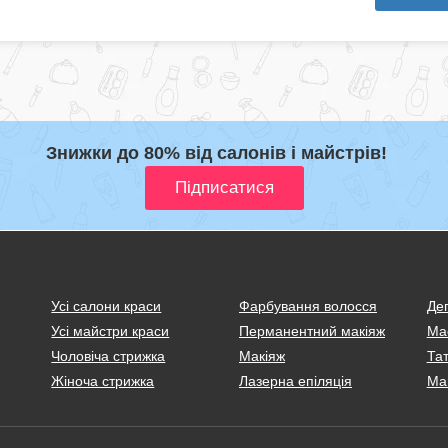
Знижки до 80% від салонів і майстрів!
Усі салони краси
Фарбування волосся
Деп
Усі майстри краси
Перманентний макіяж
Ма
Чоловіча стрижка
Макіяж
Тат
Жіноча стрижка
Лазерна епіляція
Ма