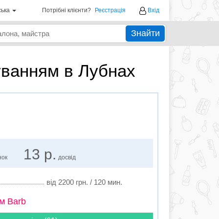
ська
Потрібні клієнти?
Реєстрація
Вхід
Знайти
уванням в Лубнах
13 р.
нок
досвід
від 2200 грн. / 120 мин.
м Barb