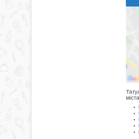
Тату
міста