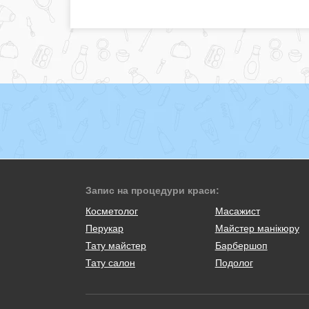
Запис на процедури краси:
Косметолог
Масажист
Перукар
Майстер манікюру
Тату майстер
Барбершоп
Тату салон
Подолог