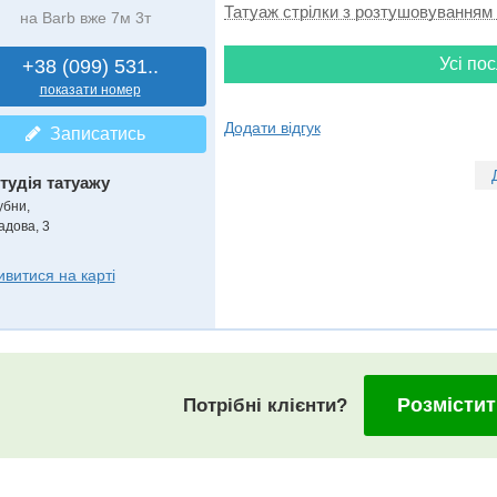
Татуаж стрілки з розтушовуванням
на Barb вже 7м 3т
Усі пос
+38 (099) 531..
показати номер
Додати відгук
Записатись
тудія татуажу
убни,
адова, 3
ивитися на карті
Розмістит
Потрібні клієнти?