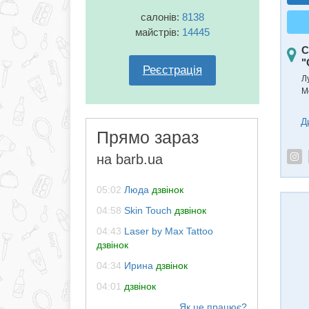
салонів:
8138
майстрів:
14445
С
"
Реєстрація
Л
М
Д
Прямо зараз
на barb.ua
05:02
Люда
дзвінок
04:58
Skin Touch
дзвінок
04:43
Laser by Max Tattoo
дзвінок
04:34
Ирина
дзвінок
04:01
дзвінок