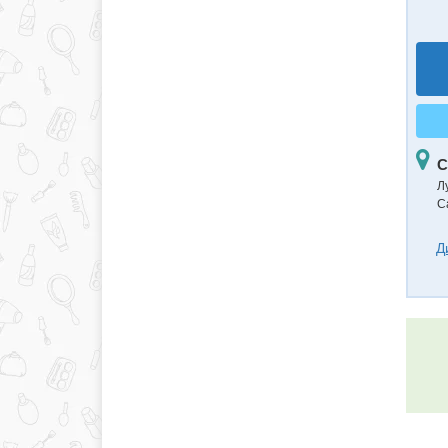
С
Л
С
Д