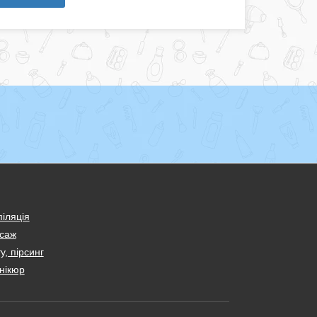
іляція
саж
у, пірсинг
нікюр