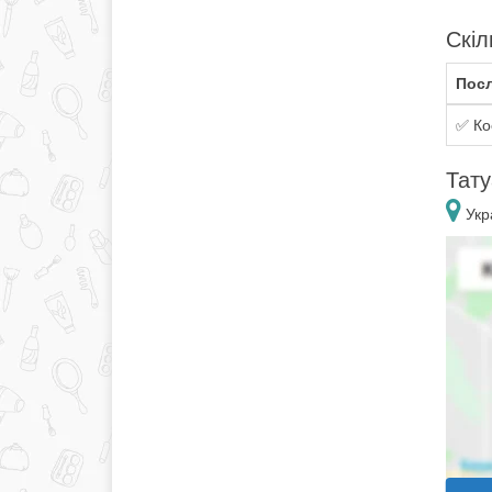
Скіл
Посл
✅ Ко
Тату
Укра