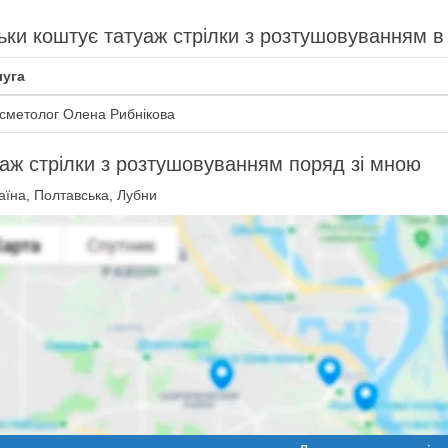
ьки коштує татуаж стрілки з розтушовуванням в
уга
сметолог Олена Рибнікова
аж стрілки з розтушовуванням поряд зі мною
їна, Полтавська, Лубни