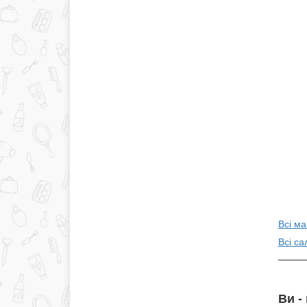
Всі ма
Всі са
Ви -