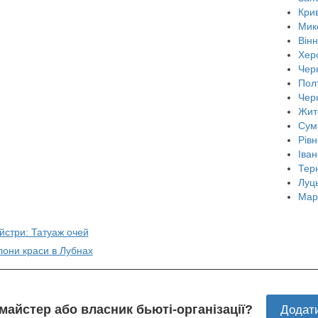
Крив
Мик
Він
Хер
Черн
Пол
Чер
Жит
Сум
Рівн
Іван
Тер
Луц
Мар
йстри: Татуаж очей
лони краси в Лубнах
 майстер або власник бьюті-організації?
Додат