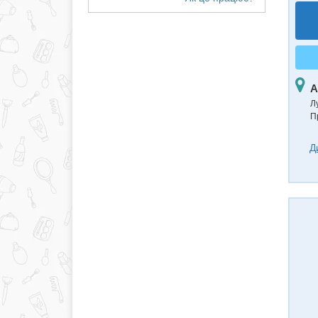
А
Л
П
Д