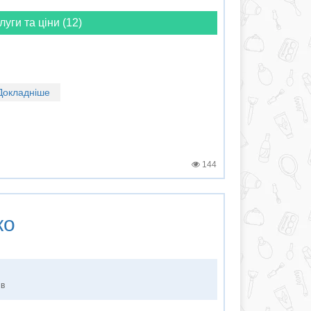
луги та ціни (12)
Докладніше
144
ко
ів