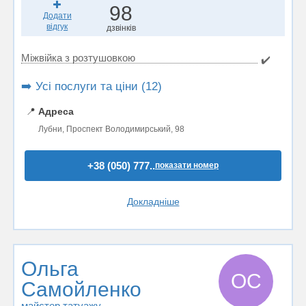
98
Додати
відгук
дзвінків
Міжвійка з розтушовкою
✔️
➡️ Усі послуги та ціни (12)
📍
Адреса
Лубни, Проспект Володимирський, 98
+38 (050) 777..
показати номер
Докладніше
Ольга
ОС
Самойленко
майстер татуажу