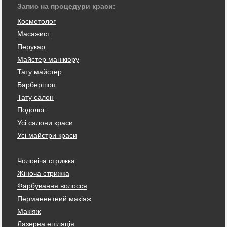
Запис на процедури краси:
Косметолог
Масажист
Перукар
Майстер манікюру
Тату майстер
Барбершоп
Тату салон
Подолог
Усі салони краси
Усі майстри краси
Чоловіча стрижка
Жіноча стрижка
Фарбування волосся
Перманентний макіяж
Макіяж
Лазерна епіляція