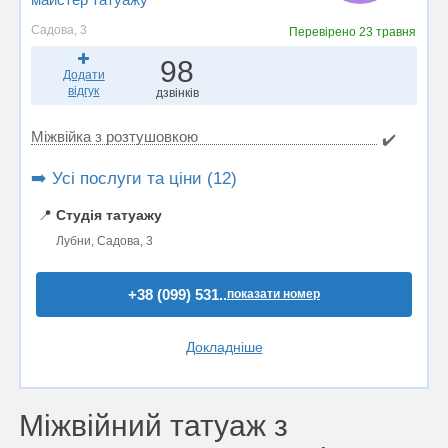
Садова, 3
Перевірено
23 травня
98
Додати
відгук
дзвінків
Міжвійка з розтушовкою
✔️
➡️ Усі послуги та ціни (12)
📍
Студія татуажу
Лубни, Садова, 3
+38 (099) 531..
показати номер
Докладніше
Міжвійний татуаж з