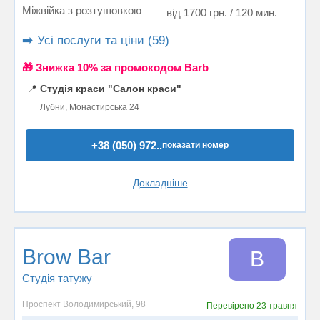
Міжвійка з розтушовкою
від 1700 грн. / 120 мин.
➡️ Усі послуги та ціни (59)
🎁 Знижка 10% за промокодом Barb
📍
Студія краси "Салон краси"
Лубни, Монастирська 24
+38 (050) 972..
показати номер
Докладніше
Brow Bar
B
Студія татужу
Проспект Володимирський, 98
Перевірено
23 травня