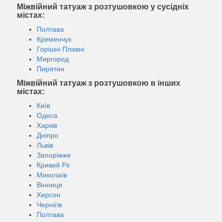
Міжвійний татуаж з розтушовкою у сусідніх
містах:
Полтава
Кременчук
Горішні Плавні
Миргород
Пирятин
Міжвійний татуаж з розтушовкою в інших
містах:
Київ
Одеса
Харків
Дніпро
Львів
Запоріжжя
Кривий Ріг
Миколаїв
Вінниця
Херсон
Чернігів
Полтава