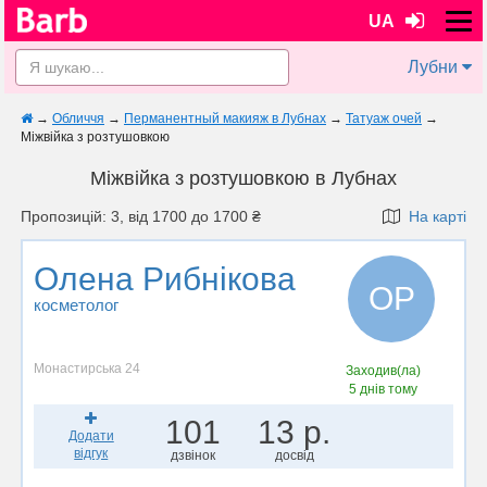
UA
Лубни
→
Обличчя
→
Перманентный макияж в Лубнах
→
Татуаж очей
→
Міжвійка з розтушовкою
Міжвійка з розтушовкою в Лубнах
Пропозицій: 3, від 1700 до 1700 ₴
На карті
Олена Рибнікова
ОР
косметолог
Монастирська 24
Заходив(ла)
5 днів тому
101
13 р.
Додати
відгук
дзвінок
досвід