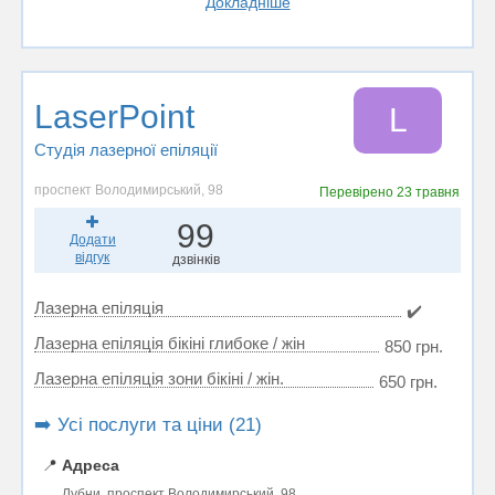
Докладніше
LaserPoint
L
Студія лазерної епіляції
проспект Володимирський, 98
Перевірено
23 травня
99
Додати
відгук
дзвінків
Лазерна епіляція
✔️
Лазерна епіляція бікіні глибоке / жін
850 грн.
Лазерна епіляція зони бікіні / жін.
650 грн.
➡️ Усі послуги та ціни (21)
📍
Адреса
Лубни, проспект Володимирський, 98