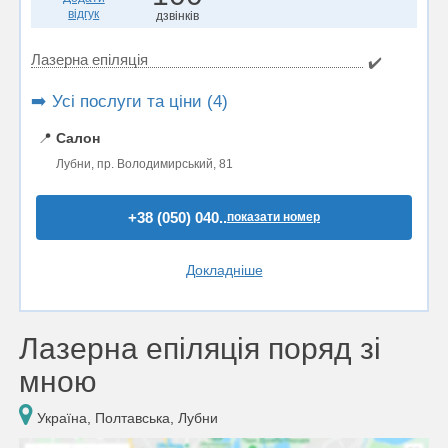
відгук
дзвінків
Лазерна епіляція
✔️
➡️ Усі послуги та ціни (4)
📍
Салон
Лубни, пр. Володимирський, 81
+38 (050) 040..
показати номер
Докладніше
Лазерна епіляція поряд зі
мною
Україна, Полтавська, Лубни