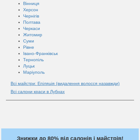
Вінниця
Херсон
Чернігів
Полтава
Черкаси
Житомир
Суми
Рівне
Івано-Франківськ
Тернопіль
Луцьк
Маріуполь
Всі майстри: Епіляція (видалення волосся назавжди)
Всі салони краси в Лубнах
Знижки до 80% від салонів і майстрів!