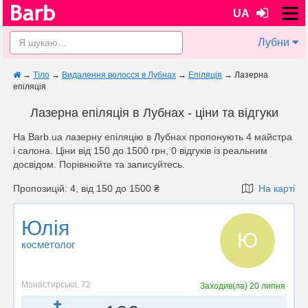
UA
Лубни
→
Тіло
→
Видалення волосся в Лубнах
→
Епіляція
→
Лазерна
епіляція
Лазерна епіляція в Лубнах - ціни та відгуки
На Barb.ua лазерну епіляцію в Лубнах пропонують 4 майстра
і салона. Ціни від 150 до 1500 грн, 0 відгуків із реальним
досвідом. Порівнюйте та записуйтесь.
Пропозицій: 4, від 150 до 1500 ₴
На карті
Юлія
Ю
косметолог
Монастирська, 72
Заходив(ла)
20 липня