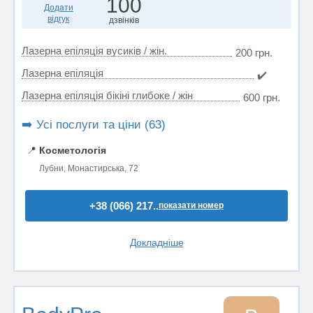
100
Додати
відгук
дзвінків
Лазерна епіляція вусиків / жін.
200 грн.
Лазерна епіляція
✔️
Лазерна епіляція бікіні глибоке / жін
600 грн.
➡️ Усі послуги та ціни (63)
📍
Косметологія
Лубни, Монастирська, 72
+38 (066) 217..
показати номер
Докладніше