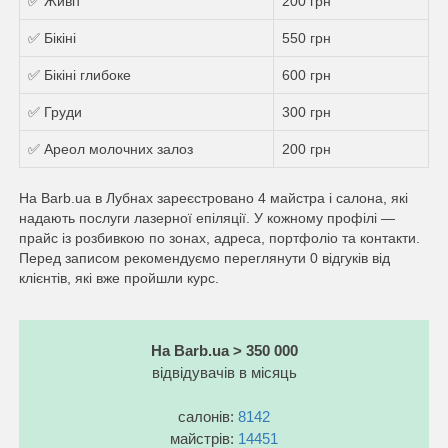
✅ Живіт
200 грн
✅ Бікіні
550 грн
✅ Бікіні глибоке
600 грн
✅ Груди
300 грн
✅ Ареол молочних залоз
200 грн
На Barb.ua в Лубнах зареєстровано 4 майстра і салона, які
надають послуги лазерної епіляції. У кожному профілі —
прайс із розбивкою по зонах, адреса, портфоліо та контакти.
Перед записом рекомендуємо переглянути 0 відгуків від
клієнтів, які вже пройшли курс.
На Barb.ua > 350 000
відвідувачів в місяць
салонів:
8142
майстрів:
14451