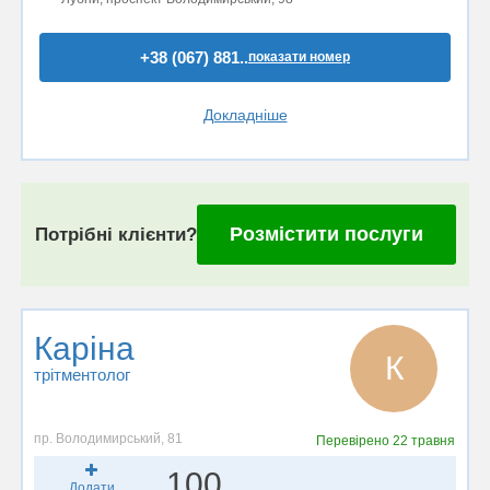
+38 (067) 881..
показати номер
Докладніше
Розмістити послуги
Потрібні клієнти?
Каріна
К
трітментолог
пр. Володимирський, 81
Перевірено
22 травня
100
Додати