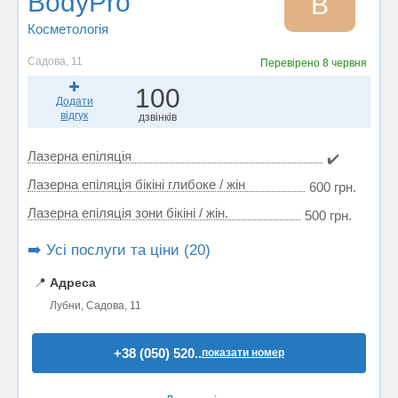
BodyPro
B
Косметологія
Садова, 11
Перевірено
8 червня
100
Додати
відгук
дзвінків
Лазерна епіляція
✔️
Лазерна епіляція бікіні глибоке / жін
600 грн.
Лазерна епіляція зони бікіні / жін.
500 грн.
➡️ Усі послуги та ціни (20)
📍
Адреса
Лубни, Садова, 11
+38 (050) 520..
показати номер