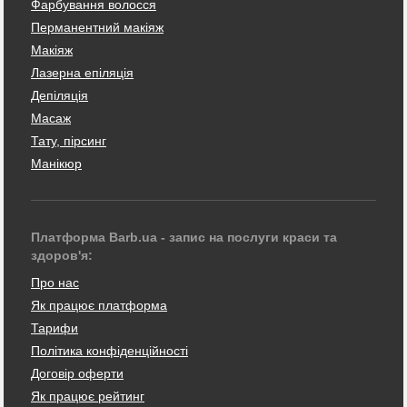
Фарбування волосся
Перманентний макіяж
Макіяж
Лазерна епіляція
Депіляція
Масаж
Тату, пірсинг
Манікюр
Платформа Barb.ua - запис на послуги краси та
здоров'я:
Про нас
Як працює платформа
Тарифи
Політика конфіденційності
Договір оферти
Як працює рейтинг