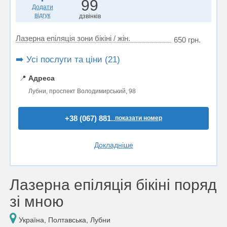
99
Додати
відгук
дзвінків
Лазерна епіляція зони бікіні / жін.
650 грн.
➡️ Усі послуги та ціни (21)
📍
Адреса
Лубни, проспект Володимирський, 98
+38 (067) 881..
показати номер
Докладніше
Лазерна епіляція бікіні поряд
зі мною
Україна, Полтавська, Лубни