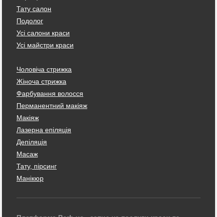
Тату салон
Подолог
Усі салони краси
Усі майстри краси
Чоловіча стрижка
Жіноча стрижка
Фарбування волосся
Перманентний макіяж
Макіяж
Лазерна епіляція
Депіляція
Масаж
Тату, пірсинг
Манікюр