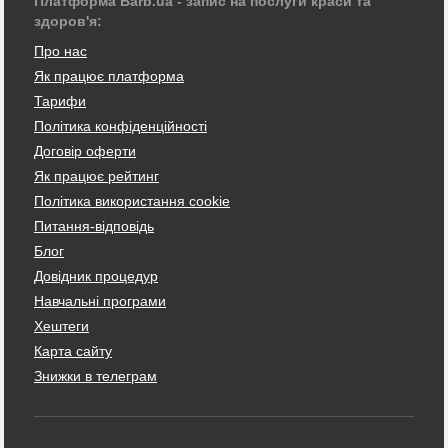
Платформа Barb.ua - запис на послуги краси та
здоров'я:
Про нас
Як працює платформа
Тарифи
Політика конфіденційності
Договір оферти
Як працює рейтинг
Політика використання cookie
Питання-відповідь
Блог
Довідник процедур
Навчальні програми
Хештеги
Карта сайту
Знижки в телеграм