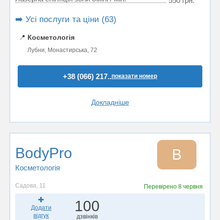
550 грн.
➡️ Усі послуги та ціни (63)
📍
Косметологія
Лубни, Монастирська, 72
+38 (066) 217..
показати номер
Докладніше
BodyPro
B
Косметологія
Садова, 11
Перевірено
8 червня
100
Додати
відгук
дзвінків