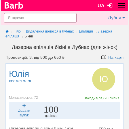
UA
Лубни
→
Тіло
→
Видалення волосся в Лубнах
→
Епіляція
→
Лазерна
епіляція
→
Бікіні
Лазерна епіляція бікіні в Лубнах (для жінок)
Пропозицій: 3, від 500 до 650 ₴
На карті
Юлія
Ю
косметолог
Монастирська, 72
Заходив(ла)
20 липня
100
Додати
відгук
дзвінків
Лазерна епіляція зони бікіні / жін.