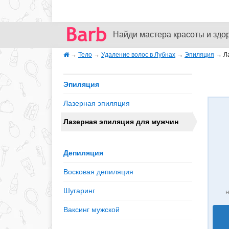
Найди мастера красоты и здо
→
Тело
→
Удаление волос в Лубнах
→
Эпиляция
→
Л
Эпиляция
Лазерная эпиляция
Лазерная эпиляция для мужчин
Депиляция
Восковая депиляция
Шугаринг
н
Ваксинг мужской