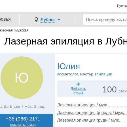
Русск
ровья
Лубны
азерная / мужская
Лазерная эпиляция в Лубн
Юлия
Ю
косметолог, мастер эпиляции
100
Добавить
звон
отзыв
Лазерная эпиляция / муж.
а Barb уже 7 мес. 3 нед.
Лазерная эпиляция бороды / муж.
+38 (066) 217..
Лазерная эпиляция груди / муж.
показать номер