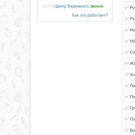
13:43
Центр Бережного
звонок
✅ Ру
✅ Ру
✅ Но
✅ Но
✅ Сп
✅ Жи
✅ Ус
✅ Ли
✅ По
✅ Гр
✅ Пл
✅ Бо