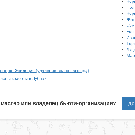
Чер
Пол
Чер
Жит
Сум
Ров
Ива
Тер
Луц
Мар
астера: Эпиляция (удаление волос навсегда)
алоны красоты в Лубнах
 мастер или владелец бьюти-организации?
До