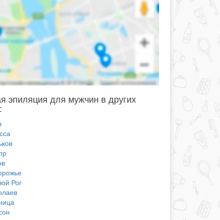
я эпиляция для мужчин в других
:
в
сса
ьков
пр
ов
орожье
вой Рог
олаев
ница
сон