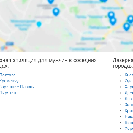
рная эпиляция для мужчин в соседних
Лазерна
дах:
городах
Полтава
Кие
Кременчуг
Оде
Горишние Плавни
Хар
Пирятин
Дне
Льв
Зап
Кри
Ник
Вин
Хер