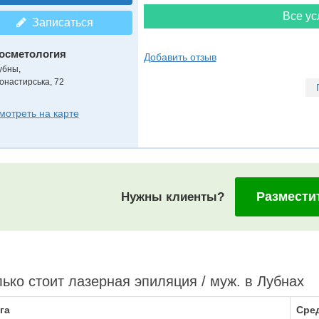
Все ус
Записаться
осметология
Добавить отзыв
убны,
онастирська, 72
мотреть на карте
Размести
Нужны клиенты?
ько стоит лазерная эпиляция / муж. в Лубнах
га
Сред