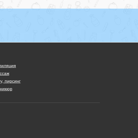
пиляция
ссаж
у, пирсинг
никюр