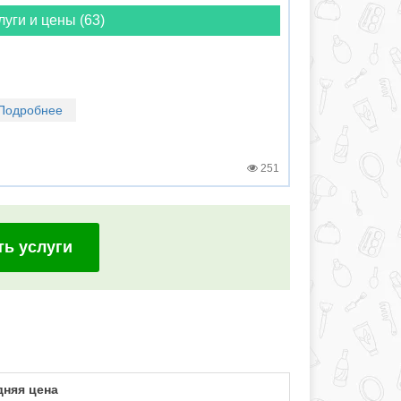
луги и цены (63)
Подробнее
251
ть услуги
няя цена