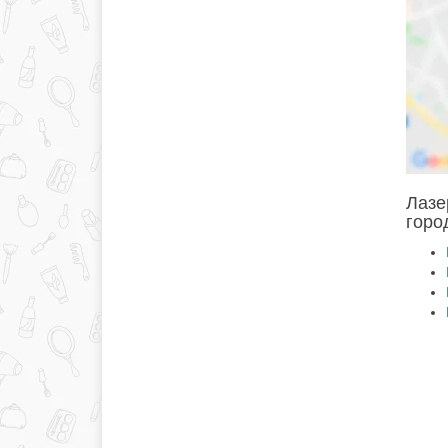
Лазе
горо