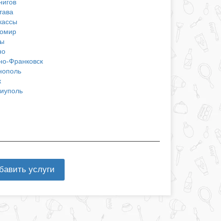
нигов
тава
кассы
омир
ы
но
но-Франковск
нополь
к
иуполь
бавить услуги