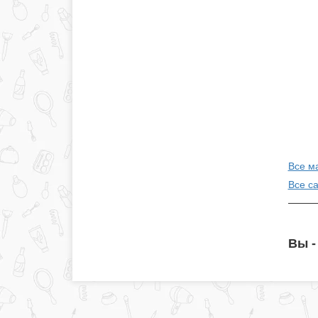
Все м
Все с
Вы -