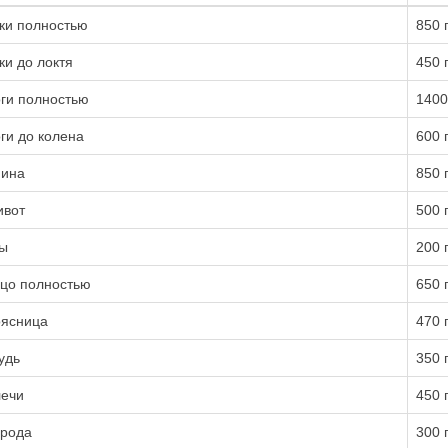
ки полностью
850 
ки до локтя
450 
ги полностью
1400
ги до колена
600 
ина
850 
вот
500 
ы
200 
цо полностью
650 
ясница
470 
удь
350 
ечи
450 
рода
300 