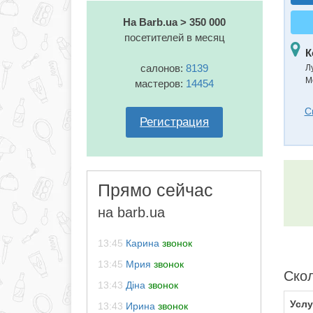
На Barb.ua > 350 000
посетителей в месяц
К
салонов:
8139
Л
М
мастеров:
14454
С
Регистрация
Прямо сейчас
на barb.ua
13:45
Карина
звонок
13:45
Мрия
звонок
Скол
13:43
Діна
звонок
Услу
13:43
Ирина
звонок