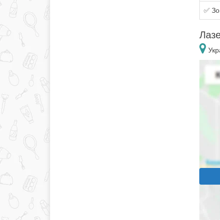
✅ Зо
Лазе
Укр