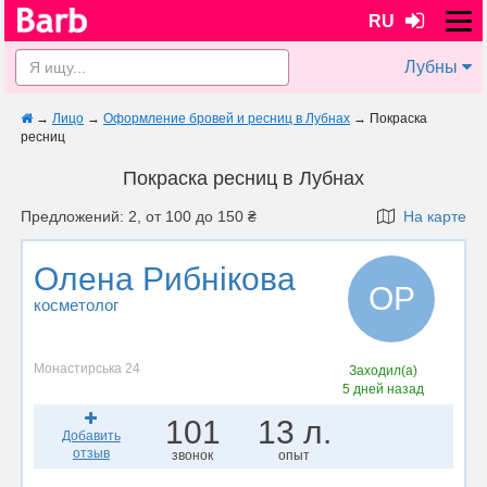
RU
Лубны
→
Лицо
→
Оформление бровей и ресниц в Лубнах
→
Покраска
ресниц
Покраска ресниц в Лубнах
Предложений: 2, от 100 до 150 ₴
На карте
Олена Рибнікова
ОР
косметолог
Монастирська 24
Заходил(а)
5 дней назад
101
13 л.
Добавить
отзыв
звонок
опыт