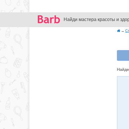
Найди мастера красоты и здо
→
С
Найде