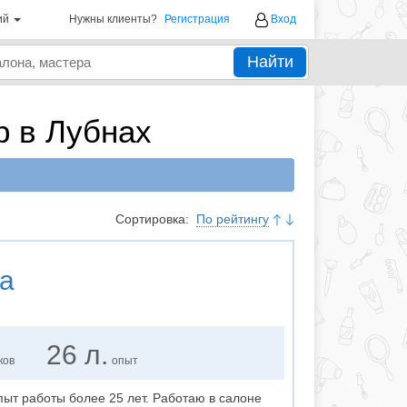
ий
Нужны клиенты?
Регистрация
Вход
Найти
р в Лубнах
Сортировка:
По рейтингу
а
26 л.
ков
опыт
пыт работы более 25 лет. Работаю в салоне