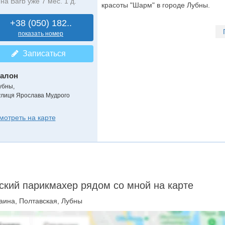
на Barb уже 7 мес. 1 д.
красоты "Шарм" в городе Лубны.
+38 (050) 182..
показать номер
Записаться
алон
убны,
улиця Ярослава Мудрого
мотреть на карте
кий парикмахер рядом со мной на карте
аина, Полтавская, Лубны