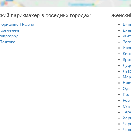
кий парикмахер в соседних городах:
Женский
Горишние Плавни
Вин
Кременчуг
Дне
Миргород
Жит
Полтава
Зап
Ива
Кие
Кри
Луц
Льв
Мар
Ник
Оде
Пол
Ров
Сум
Тер
Хар
Чер
Чер