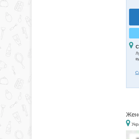
С
Л
в
С
Женс
Укр