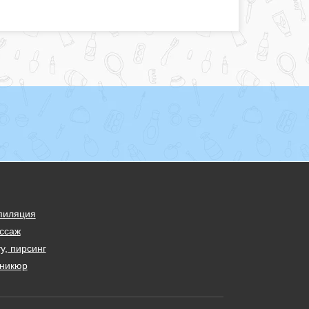
пиляция
ссаж
у, пирсинг
никюр