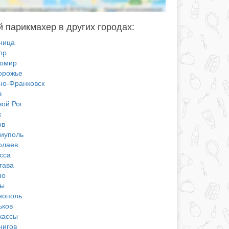
 парикмахер в других городах:
ница
пр
омир
орожье
но-Франковск
в
вой Рог
к
ов
иуполь
олаев
сса
тава
но
ы
нополь
ьков
кассы
нигов