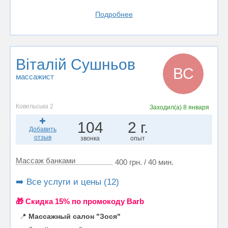
Подробнее
Віталій Сушньов
ВС
массажист
Ковельська 2
Заходил(а)
8 января
104
2 г.
Добавить
отзыв
звонка
опыт
Массаж банками
400 грн. / 40 мин.
➡️ Все услуги и цены (12)
🎁 Cкидка 15% по промокоду Barb
📍
Массажный салон "Зося"