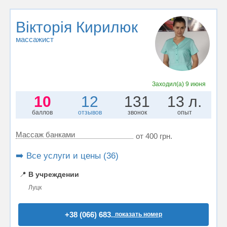
Вікторія Кирилюк
массажист
Заходил(а)
9 июня
10
12
131
13 л.
баллов
отзывов
звонок
опыт
Массаж банками
от 400 грн.
➡️ Все услуги и цены (36)
📍
В учреждении
Луцк
+38 (066) 683..
показать номер