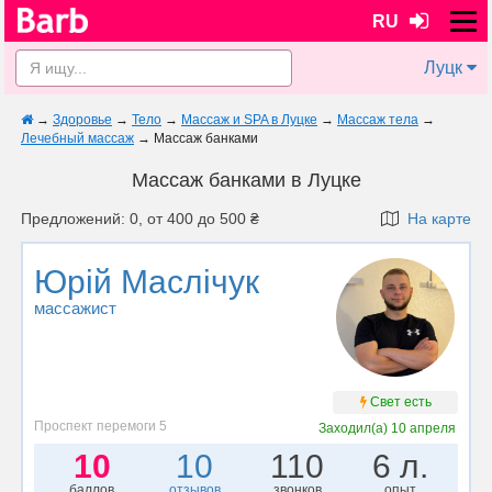
RU
Луцк
→
Здоровье
→
Тело
→
Массаж и SPA в Луцке
→
Массаж тела
→
Лечебный массаж
→
Массаж банками
Массаж банками в Луцке
Предложений: 0, от 400 до 500 ₴
На карте
Юрій Маслічук
массажист
Свет есть
Проспект перемоги 5
Заходил(а)
10 апреля
10
10
110
6 л.
баллов
отзывов
звонков
опыт