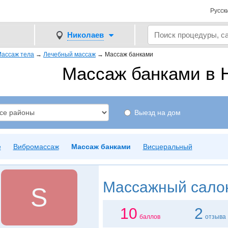
Русск
Николаев
ассаж тела
→
Лечебный массаж
→
Массаж банками
Массаж банками в 
Выезд на дом
е
Вибромассаж
Массаж банками
Висцеральный
Массажный сало
S
10
2
баллов
отзыва