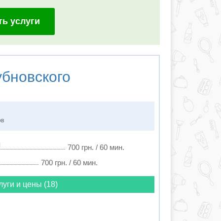
ть услуги
убновского
ов
м
700 грн. / 60 мин.
700 грн. / 60 мин.
луги и цены (18)