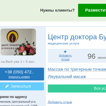
Размести
Нужны клиенты?
Центр доктора Б
медицинские услуги
96
Добавить
звонк
отзыв
на Barb уже 1 г. 5 мес.
Массаж по тригерным точка
+38 (050) 472..
Лікувальний масаж
показать номер
Записаться
Все ус
рием по адресу
иколаев, Центральный р-н,
Добавить отзыв
роспект Центральний, 138В