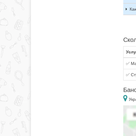
Ка
Скол
Услу
✅ Ма
✅ Ст
Бано
Укр