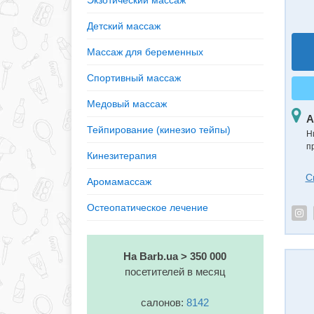
Экзотический массаж
Детский массаж
Массаж для беременных
Спортивный массаж
Медовый массаж
А
Тейпирование (кинезио тейпы)
Н
п
Кинезитерапия
С
Аромамассаж
Остеопатическое лечение
На Barb.ua > 350 000
посетителей в месяц
салонов:
8142