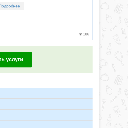
Подробнее
186
ть услуги