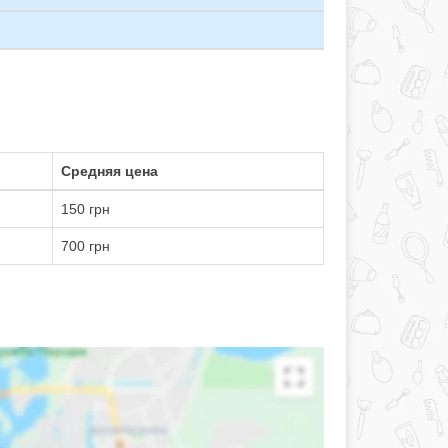
Средняя цена
150 грн
700 грн