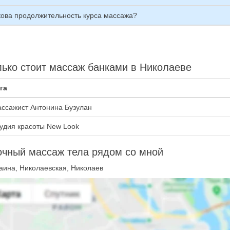
кова продолжительность курса массажа?
ько стоит массаж банками в Николаеве
га
ссажист Антонина Бузулан
удия красоты New Look
чный массаж тела рядом со мной
аина, Николаевская, Николаев