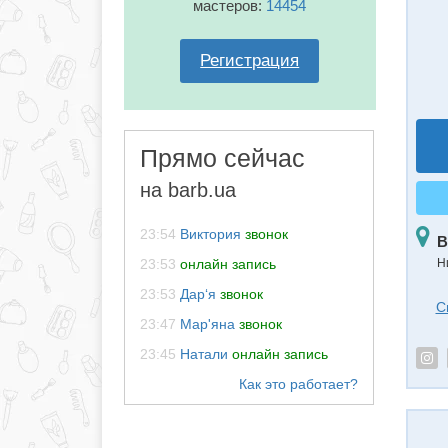
мастеров:
14454
Регистрация
Прямо сейчас
на barb.ua
23:54
Виктория
звонок
В
23:53
онлайн запись
Н
23:53
Дар‘я
звонок
С
23:47
Мар'яна
звонок
23:45
Натали
онлайн запись