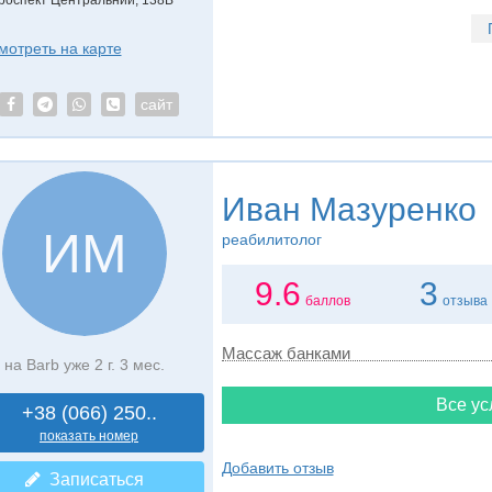
мотреть на карте
сайт
Иван Мазуренко
ИМ
реабилитолог
9.6
3
баллов
отзыва
Массаж банками
на Barb уже 2 г. 3 мес.
Все ус
+38 (066) 250..
показать номер
Добавить отзыв
Записаться