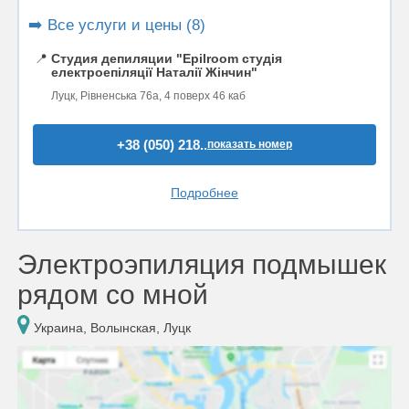
➡️ Все услуги и цены (8)
📍
Студия депиляции "Epilroom студія
електроепіляції Наталії Жінчин"
Луцк, Рівненська 76а, 4 поверх 46 каб
+38 (050) 218..
показать номер
Подробнее
Электроэпиляция подмышек
рядом со мной
Украина, Волынская, Луцк