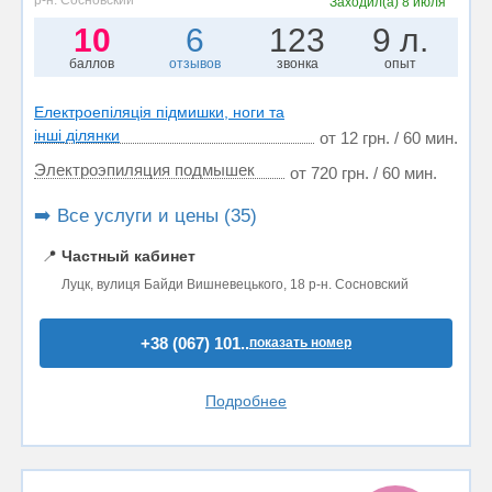
р-н. Сосновский
Заходил(а)
8 июля
10
6
123
9 л.
баллов
отзывов
звонка
опыт
Електроепіляція підмишки, ноги та
інші ділянки
от 12 грн. / 60 мин.
Электроэпиляция подмышек
от 720 грн. / 60 мин.
➡️ Все услуги и цены (35)
📍
Частный кабинет
Луцк, вулиця Байди Вишневецького, 18 р-н. Сосновский
+38 (067) 101..
показать номер
Подробнее