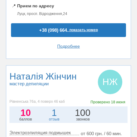
📍
Прием по адресу
Луцк, просп. Відродження,24
+38 (098) 664..
показать номер
Подробнее
Наталія Жінчин
НЖ
мастер депиляции
Рівненська 76а, 4 поверх 46 каб
Проверено
18 июня
10
1
100
баллов
отзыв
звонков
Электроэпиляция подмышек
от 600 грн. / 60 мин.