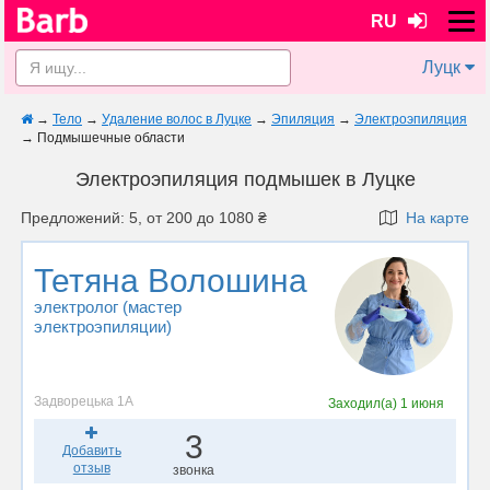
RU
Луцк
→
Тело
→
Удаление волос в Луцке
→
Эпиляция
→
Электроэпиляция
→
Подмышечные области
Электроэпиляция подмышек в Луцке
Предложений: 5, от 200 до 1080 ₴
На карте
Тетяна Волошина
электролог (мастер
электроэпиляции)
Задворецька 1А
Заходил(а)
1 июня
3
Добавить
отзыв
звонка