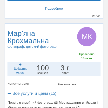
Подробнее
234
Мар'яна
МК
Крохмальна
фотограф
, детский фотограф
Проверено
16 июня
100
3 г.
Добавить
отзыв
звонков
опыт
Консультация
бесплатно
➡️ Все услуги и цены (15)
Привіт, я сімейний фотограф 📸 Моє завдання впіймати і
зберегти назавжди моменти вашого щастя 🥰