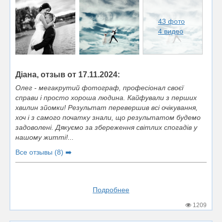
43 фото
4 видео
Діана, отзыв от 17.11.2024:
Олег - мегакрутий фотограф, професіонал своєї
справи і просто хороша людина. Кайфували з перших
хвилин зйомки! Результат перевершив всі очікування,
хоч і з самого початку знали, що результатом будемо
задоволені. Дякуємо за збереження світлих спогадів у
нашому житті!...
Все отзывы (8) ➡️
Подробнее
1209