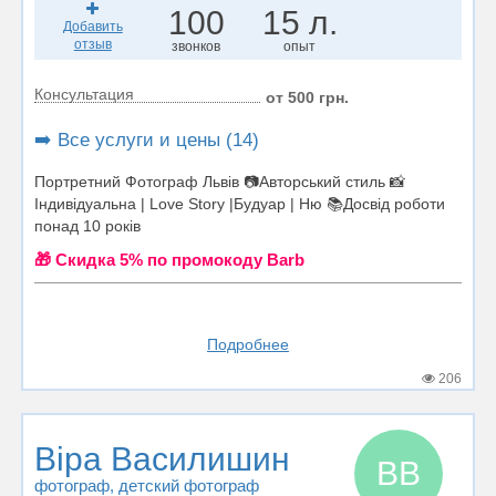
100
15 л.
Добавить
отзыв
звонков
опыт
Консультация
от 500 грн.
➡️ Все услуги и цены (14)
Портретний Фотограф Львів 📷Авторський стиль 📸
Індивідуальна | Love Story |Будуар | Ню 📚Досвід роботи
понад 10 років
🎁 Cкидка 5% по промокоду Barb
Подробнее
206
Віра Василишин
ВВ
фотограф
, детский фотограф