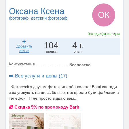
Оксана Ксена
ОК
фотограф
, детский фотограф
Заходил(а)
сегодня
104
4 г.
Добавить
отзыв
звонка
опыт
Консультация
бесплатно
➡️ Все услуги и цены (17)
Фотосесії з друком фотокниги або холста! Ваші спогади
заслуговують на щось більше, ніж просто бути файлами в
телефоні! Я не просто віддаю вам...
🎁 Cкидка 5% по промокоду Barb