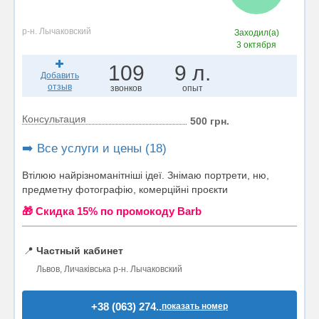
р-н. Лычаковский
Заходил(а)
3 октября
109
9 л.
Добавить
отзыв
звонков
опыт
Консультация
500 грн.
➡️ Все услуги и цены (18)
Втілюю найрізноманітніші ідеї. Знімаю портрети, ню,
предметну фотографію, комерційні проєкти
🎁 Cкидка 15% по промокоду Barb
📍
Частный кабинет
Львов, Личаківська р-н. Лычаковский
+38 (063) 274..
показать номер