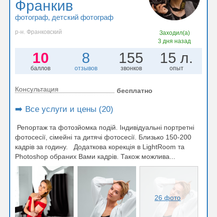
Франкив
фотограф
, детский фотограф
р-н. Франковский
Заходил(а)
3 дня назад
10
8
155
15 л.
баллов
отзывов
звонков
опыт
Консультация
бесплатно
➡️ Все услуги и цены (20)
Репортаж та фотозйомка подій. Індивідуальні портретні
фотосесії, сімейні та дитячі фотосесії. Близько 150-200
кадрів за годину. Додаткова корекція в LightRoom та
Photoshop обраних Вами кадрів. Також можлива...
26 фото