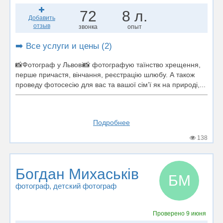
72
8 л.
Добавить
отзыв
звонка
опыт
➡️ Все услуги и цены (2)
📸Фотограф у Львові📸 фотографую таїнство хрещення,
перше причастя, вінчання, реєстрацію шлюбу. А також
проведу фотосесію для вас та вашої сім’ї як на природі,...
Подробнее
138
Богдан Михаськів
БМ
фотограф
, детский фотограф
Проверено
9 июня