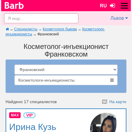
RU
Львов
→
Специалисты
→
Косметологи Львова
→
Косметологи-
инъекционисты
→
Франковский
Косметолог-инъекционист
Франковском
Косметологи-инъекционисты
Найдено 17 специалистов
На карте
VIP
MAX
Ирина Кузь