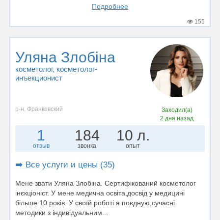
Подробнее
155
Уляна Злобіна
косметолог
, косметолог-
инъекционист
р-н. Франковский
Заходил(а)
2 дня назад
1
184
10 л.
отзыв
звонка
опыт
➡️ Все услуги и цены (35)
Мене звати Уляна Злобіна. Сертифікований косметолог
інєкціоніст. У мене медична освіта,досвід у медицині
більше 10 років. У своїй роботі я поєдную,сучасні
методики з індивідуальним...