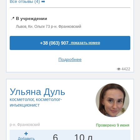
Все отзывы (4) ➡️
📍
В учреждении
Львов, Кн. Ольги 73 р-н. Франковский
+38 (063) 907..
показать номер
Подробнее
4422
Ульяна Дуль
косметолог
, косметолог-
инъекционист
р-н. Франковский
Проверено
9 июня
6
10 л.
Добавить