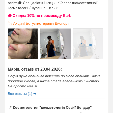
освіта🎓 Спеціаліст з інʼєкційної/апаратної/естетичноії
косметології Лікування шкіри✨
🎁 Cкидка 10% по промокоду Barb
🏷️ Акция! Ботулінотерапія Диспорт
2 фото
Марія, отзыв от 20.04.2026:
Софія дуже дбайливо підійшла до мого обличчя. Пілінг
пройшов чудово, а шкіра стала гладенькою і чистою.
Це просто магія!
Все отзывы (1) ➡️
📍
Косметология "косметологія Софії Бондар"