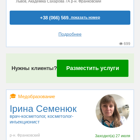
Львов, Академіка Сахарова 7А р-н. Франковский
+38 (066) 569..
показать номер
Подробнее
699
Разместить услуги
Нужны клиенты?
🎓
Медобразование
Ірина Семенюк
врач-косметолог
, косметолог-
инъекционист
р-н. Франковский
Заходил(а)
27 июля