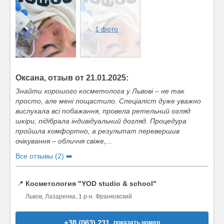
1 фото
Оксана, отзыв от 21.01.2025:
Знайти хорошого косметолога у Львові – не так
просто, але мені пощастило. Спеціаліст дуже уважно
вислухала всі побажання, провела ретельний огляд
шкіри, підібрала індивідуальний догляд. Процедура
пройшла комфортно, а результат перевершив
очікування – обличчя свіже,...
Все отзывы (2) ➡️
📍
Косметология "YOD studio & school"
Львов, Лазаренка, 1 р-н. Франковский
+38 (063) 231..
показать номер