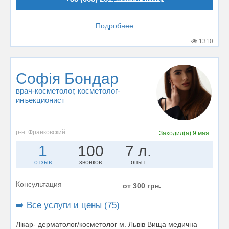
Подробнее
1310
Софія Бондар
врач-косметолог
, косметолог-
инъекционист
р-н. Франковский
Заходил(а)
9 мая
1
100
7 л.
отзыв
звонков
опыт
Консультация
от 300 грн.
➡️ Все услуги и цены (75)
Лікар- дерматолог/косметолог м. Львів Вища медична