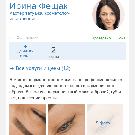
Ирина Фещак
мастер татуажа
, косметолог-
инъекционист
р-н. Франковский
Проверено
11 июня
2
Добавить
отзыв
звонка
➡️ Все услуги и цены (12)
Я мастер перманентного макияжа с профессиональным
подходом к созданию естественного и гармоничного
образа. Выполняю перманентный макияж бровей, губ и
век, напыление ареолы...
5 фото