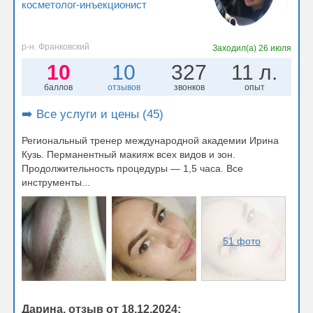
косметолог-инъекционист
р-н. Франковский
Заходил(а)
26 июля
10
10
327
11 л.
баллов
отзывов
звонков
опыт
➡️ Все услуги и цены (45)
Региональный тренер международной академии Ирина
Кузь. Перманентный макияж всех видов и зон.
Продолжительность процедуры — 1,5 часа. Все
инструменты...
51 фото
Дарина, отзыв от 18.12.2024: