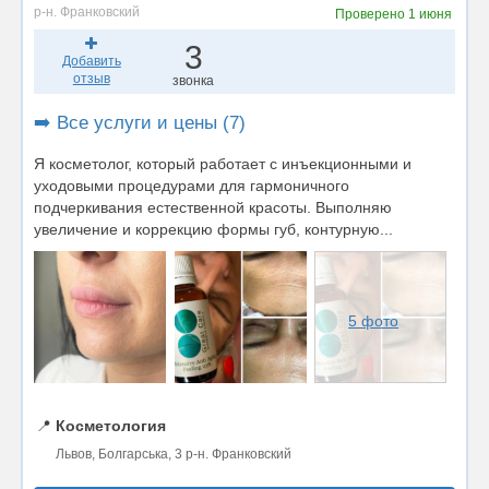
р-н. Франковский
Проверено
1 июня
3
Добавить
отзыв
звонка
➡️ Все услуги и цены (7)
Я косметолог, который работает с инъекционными и
уходовыми процедурами для гармоничного
подчеркивания естественной красоты. Выполняю
увеличение и коррекцию формы губ, контурную...
5 фото
📍
Косметология
Львов, Болгарська, 3 р-н. Франковский