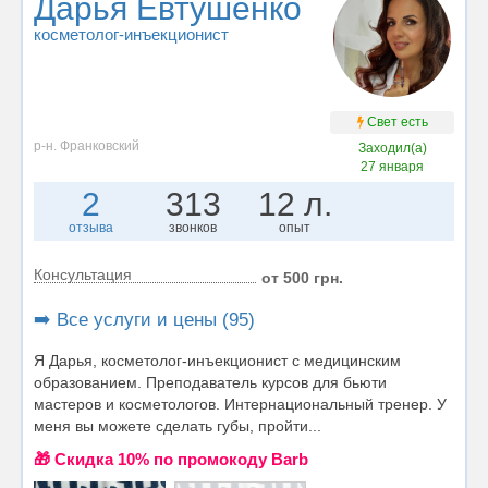
Дарья Евтушенко
косметолог-инъекционист
Свет есть
р-н. Франковский
Заходил(а)
27 января
2
313
12 л.
отзыва
звонков
опыт
Консультация
от 500 грн.
➡️ Все услуги и цены (95)
Я Дарья, косметолог-инъекционист с медицинским
образованием. Преподаватель курсов для бьюти
мастеров и косметологов. Интернациональный тренер. У
меня вы можете сделать губы, пройти...
🎁 Cкидка 10% по промокоду Barb