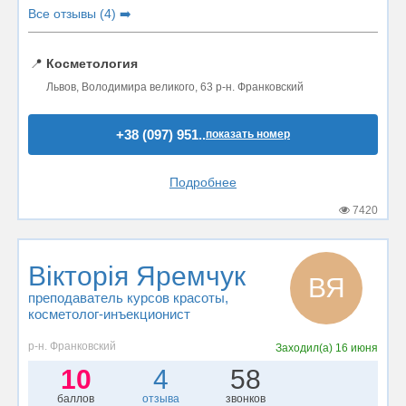
Все отзывы (4) ➡️
📍
Косметология
Львов, Володимира великого, 63 р-н. Франковский
+38 (097) 951..
показать номер
Подробнее
7420
Вікторія Яремчук
ВЯ
преподаватель курсов красоты
,
косметолог-инъекционист
р-н. Франковский
Заходил(а)
16 июня
10
4
58
баллов
отзыва
звонков