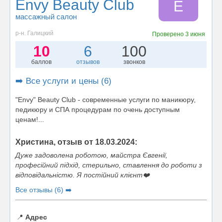
Envy Beauty Club
E
массажный салон
р-н. Галицкий
Проверено
3 июня
10
6
100
баллов
отзывов
звонков
➡️ Все услуги и цены (6)
"Envy" Beauty Club - современные услуги по маникюру,
педикюру и СПА процедурам по очень доступным
ценам!...
Христина, отзыв от 18.03.2024:
Дуже задоволена роботою, майстра Євгенії,
професійний підхід, стерильно, ставлення до роботи з
відповідальністю. Я постійний клієнт❤️
Все отзывы (6) ➡️
📍
Адрес