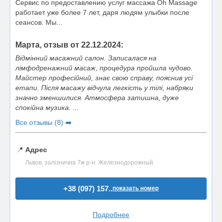
Сервис по предоставлению услуг массажа Oh Massage
работает уже более 7 лет, даря людям улыбки после
сеансов. Мы...
Марта, отзыв от 22.12.2024:
Відмінний масажний салон. Записалася на
лімфодренажний масаж, процедура пройшла чудово.
Майстер професійний, знає свою справу, пояснив усі
етапи. Після масажу відчула легкість у тілі, набряки
значно зменшилися. Атмосфера затишна, дуже
спокійна музика. ...
Все отзывы (8) ➡️
📍
Адрес
Львов, залізнична 7ж р-н. Железнодорожный
+38 (097) 157..
показать номер
Подробнее