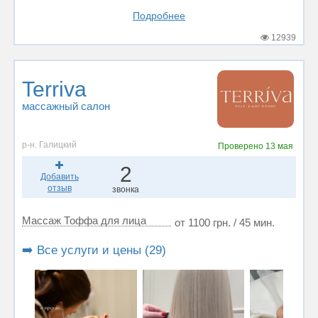
Подробнее
12939
Terriva
массажный салон
р-н. Галицкий
Проверено
13 мая
2
Добавить
отзыв
звонка
Массаж Тоффа для лица
от 1100 грн. / 45 мин.
➡️ Все услуги и цены (29)