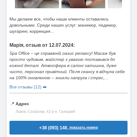
Мы делаем все, чтобы наши клиенты оставались
довольными. Среди наших услуг: маникюр, педикюр,
шугаринг, коррекция...
Марія, отзыв от 12.07.2024:
Spa Office – це справжній оазис релаксу! Масаж був
просто чудовим, майстер з увагою поставився до
кожної деталі. Атмосфера в салоні затишна, дуже
чисто, персонал привітний. Після сеансу я відчула себе
на 100% оновленою – зникли напруга і стрес,...
Все отзывы (12) ➡️
📍
Адрес
Львов, Сахарова, 42 р-н. Галицкий
+38 (093) 148..
показать номер