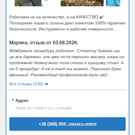
Работаем не на количество, а на КАЧЕСТВО ✔️
Посещение нашего салона дает клиентам 100% гарантию
безопасности. Инструменты и рабочие поверхности...
Маряна, отзыв от 03.08.2026:
Відвідувала процедуру роболекс. Спочатку думала що
це все даремно, але вже після першого масажу шкіра на
проблемній ділянці мого тіла стала в кращому стані. А
на 6 процедурі -4 см в талії та животі. Персонал дуже
ввічливий. Рекомендації професіоналів дали свої...
Все отзывы (236) ➡️
📍
Адрес
Львов, Костюшко 4 р-н. Галицкий
+38 (068) 859..
показать номер