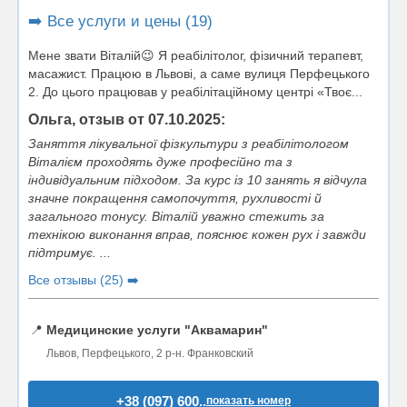
➡️ Все услуги и цены (19)
Mене звати Віталій😉 Я реабілітолог, фiзичний терапевт,
масажист. Працюю в Львові, а саме вулиця Перфецького
2. До цього працював у реабілітаційному центрі «Твоє...
Ольга, отзыв от 07.10.2025:
Заняття лікувальної фізкультури з реабілітологом
Віталієм проходять дуже професійно та з
індивідуальним підходом. За курс із 10 занять я відчула
значне покращення самопочуття, рухливості й
загального тонусу. Віталій уважно стежить за
технікою виконання вправ, пояснює кожен рух і завжди
підтримує. ...
Все отзывы (25) ➡️
📍
Медицинские услуги "Аквамарин"
Львов, Перфецького, 2 р-н. Франковский
+38 (097) 600..
показать номер