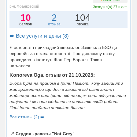
р-н. Франковский
Заходил(а)
27 июля
10
2
104
баллов
отзыва
звонка
➡️ Все услуги и цены (8)
Я остеопат і прикладний кінезіолог. Закінчила ESO це
европейська шкала остеопатії. Постдипломну освіту
проходила в інституті Жан Пер Бараля. Також
навчалася...
Konoreva Oga, отзыв от 21.10.2025:
Вчора була на прийомі в Ірини Наміот. Хочу залишити
має враження,бо ще досі в захваті від рівня знань і
майстерності пані Ірини. від того,як вона відчуває тіло
пацієнта і як вона віддається повністю своїй роботі.
Пані Ірина знайшла значніше більше,...
Все отзывы (2) ➡️
📍
Студия красоты "Not Grey"