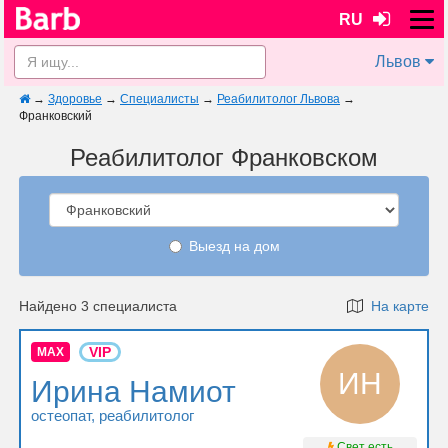
RU
Львов
→
Здоровье
→
Специалисты
→
Реабилитолог Львова
→
Франковский
Реабилитолог Франковском
Выезд на дом
Найдено 3 специалиста
На карте
VIP
MAX
ИН
Ирина Намиот
остеопат
, реабилитолог
Свет есть