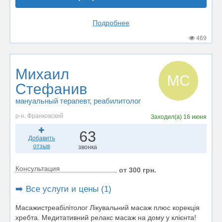
Подробнее
469
Михаил
МС
Стефанив
мануальный терапевт
, реабилитолог
р-н. Франковский
Заходил(а)
16 июня
63
Добавить
отзыв
звонка
Консультация
от 300 грн.
➡️ Все услуги и цены (1)
Масажистреабілітолог Лікувальний масаж плюс корекція
хребта. Медитативний релакс масаж на дому у клієнта!