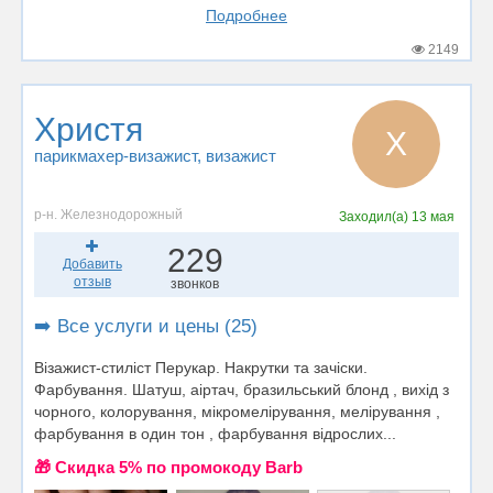
Подробнее
2149
Христя
Х
парикмахер-визажист
, визажист
р-н. Железнодорожный
Заходил(а)
13 мая
229
Добавить
отзыв
звонков
➡️ Все услуги и цены (25)
Візажист-стиліст Перукар. Накрутки та зачіски.
Фарбування. Шатуш, аіртач, бразильський блонд , вихід з
чорного, колорування, мікромелірування, мелірування ,
фарбування в один тон , фарбування відрослих...
🎁 Cкидка 5% по промокоду Barb