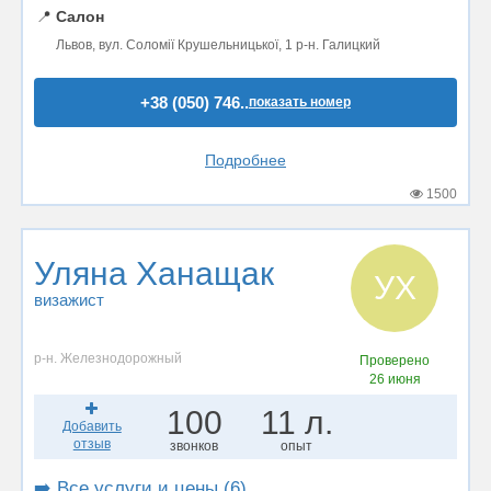
📍
Салон
Львов, вул. Соломії Крушельницької, 1 р-н. Галицкий
+38 (050) 746..
показать номер
Подробнее
1500
Уляна Ханащак
УХ
визажист
р-н. Железнодорожный
Проверено
26 июня
100
11 л.
Добавить
отзыв
звонков
опыт
➡️ Все услуги и цены (6)