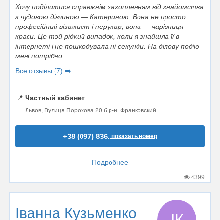
Хочу поділитися справжнім захопленням від знайомства
з чудовою дівчиною — Катериною. Вона не просто
професійний візажист і перукар, вона — чарівниця
краси. Це той рідкий випадок, коли я знайшла її в
інтернеті і не пошкодувала ні секунди. На ділову подію
мені потрібно...
Все отзывы (7) ➡️
📍
Частный кабинет
Львов, Вулиця Порохова 20 б р-н. Франковский
+38 (097) 836..
показать номер
Подробнее
4399
Іванна Кузьменко
ІК