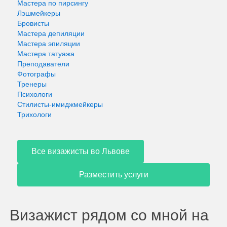
Мастера по пирсингу
Лэшмейкеры
Бровисты
Мастера депиляции
Мастера эпиляции
Мастера татуажа
Преподаватели
Фотографы
Тренеры
Психологи
Стилисты-имиджмейкеры
Трихологи
Все визажисты во Львове
Разместить услуги
Визажист рядом со мной на