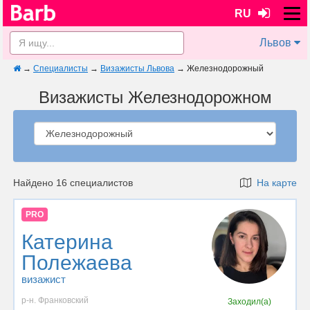
RU
Львов
→
Специалисты
→
Визажисты Львова
→
Железнодорожный
Визажисты Железнодорожном
Найдено 16 специалистов
На карте
PRO
Катерина
Полежаева
визажист
р-н. Франковский
Заходил(а)