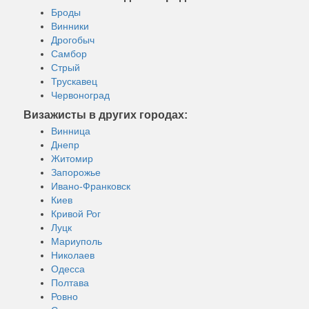
Броды
Винники
Дрогобыч
Самбор
Стрый
Трускавец
Червоноград
Визажисты в других городах:
Винница
Днепр
Житомир
Запорожье
Ивано-Франковск
Киев
Кривой Рог
Луцк
Мариуполь
Николаев
Одесса
Полтава
Ровно