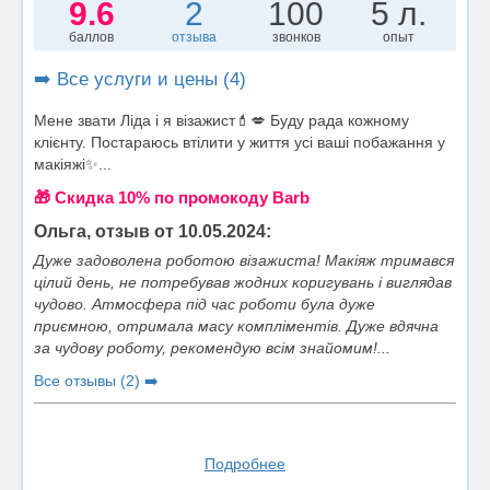
9.6
2
100
5 л.
баллов
отзыва
звонков
опыт
➡️ Все услуги и цены (4)
Мене звати Ліда і я візажист💄💋 Буду рада кожному
клієнту. Постараюсь втілити у життя усі ваші побажання у
макіяжі✨...
🎁 Cкидка 10% по промокоду Barb
Ольга, отзыв от 10.05.2024:
Дуже задоволена роботою візажиста! Макіяж тримався
цілий день, не потребував жодних коригувань і виглядав
чудово. Атмосфера під час роботи була дуже
приємною, отримала масу компліментів. Дуже вдячна
за чудову роботу, рекомендую всім знайомим!...
Все отзывы (2) ➡️
Подробнее