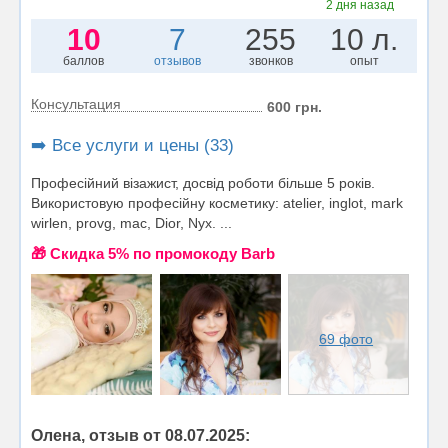
2 дня назад
10
7
255
10 л.
баллов
отзывов
звонков
опыт
Консультация
600 грн.
➡️ Все услуги и цены (33)
Професійний візажист, досвід роботи більше 5 років.
Використовую професійну косметику: atelier, inglot, mark
wirlen, provg, mac, Dior, Nyx. ...
🎁 Cкидка 5% по промокоду Barb
69 фото
Олена, отзыв от 08.07.2025: