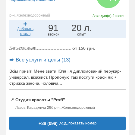
р-н. Железнодорожный
Заходил(а)
2 июня
91
20 л.
Добавить
отзыв
звонок
опыт
Консультация
от 150 грн.
➡️ Все услуги и цены (13)
Всім привіт! Мене звати Юля і я дипломований перукар-
універсал, візажист. Пропоную такі послуги краси як: •
стрижка жіноча, чоловіча...
📍
Студия красоты "Profi"
Львов, Караджича 29б р-н. Железнодорожный
+38 (096) 742..
показать номер