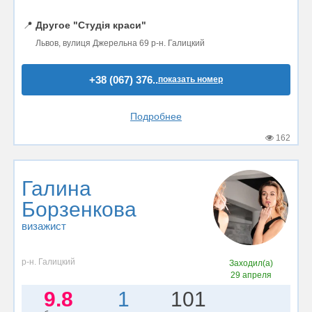
📍
Другое "Студія краси"
Львов, вулиця Джерельна 69 р-н. Галицкий
+38 (067) 376..
показать номер
Подробнее
162
Галина
Борзенкова
визажист
р-н. Галицкий
Заходил(а)
29 апреля
9.8
1
101