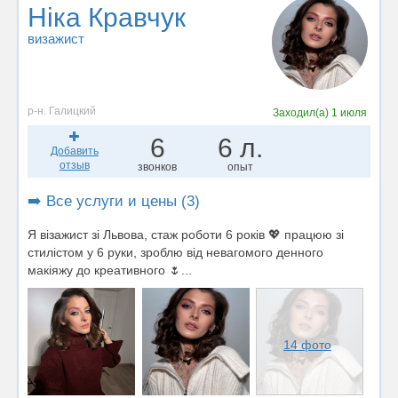
Ніка Кравчук
визажист
р-н. Галицкий
Заходил(а)
1 июля
6
6 л.
Добавить
отзыв
звонков
опыт
➡️ Все услуги и цены (3)
Я візажист зі Львова, стаж роботи 6 років 💖 працюю зі
стилістом у 6 руки, зроблю від невагомого денного
макіяжу до креативного 🌷...
14 фото