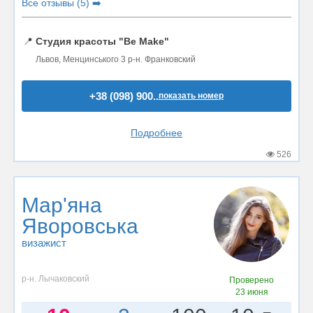
Все отзывы (5) ➡️
📍
Студия красоты "Be Make"
Львов, Менцинського 3 р-н. Франковский
+38 (098) 900..
показать номер
Подробнее
526
Мар'яна
Яворовська
визажист
р-н. Лычаковский
Проверено
23 июня