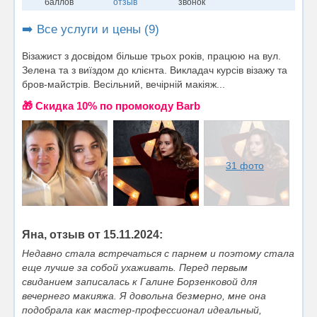
баллов
отзыв
звонок
➡️ Все услуги и цены (9)
Візажист з досвідом більше трьох років, працюю на вул.
Зелена та з виїздом до клієнта. Викладач курсів візажу та
бров-майстрів. Весільний, вечірній макіяж...
🎁 Cкидка 10% по промокоду Barb
31 фото
Яна, отзыв от 15.11.2024:
Недавно стала встречаться с парнем и поэтому стала
еще лучше за собой ухаживать. Перед первым
свиданием записалась к Галине Борзенковой для
вечернего макияжа. Я довольна безмерно, мне она
подобрала как мастер-профессионал идеальный,