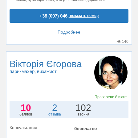
+38 (097) 046..
показать номер
Подробнее
140
Вікторія Єгорова
парикмахер
, визажист
Проверено
8 июня
10
2
102
баллов
отзыва
звонка
Консультация
бесплатно