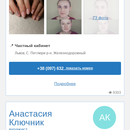
73 фото
📍
Частный кабинет
Львов, С. Петлюри р-н. Железнодорожный
+38 (097) 632..
показать номер
Подробнее
9303
Анастасия
АК
Ключник
визажист