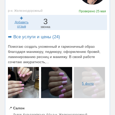
р-н. Железнодорожный
Проверено
25 мая
3
Добавить
отзыв
звонка
➡️ Все услуги и цены (24)
Помогаю создать ухоженный и гармоничный образ
благодаря маникюру, педикюру, оформлению бровей,
ламинированию ресниц и макияжу. В своей работе
сочетаю аккуратность,...
5 фото
📍
Салон
Львов, Кульпарківська, 64а р-н. Железнодорожный