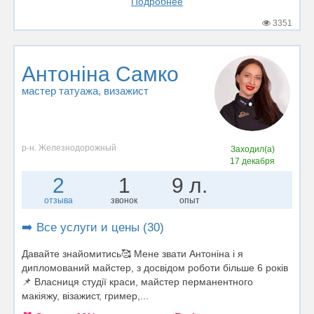
Подробнее
3351
Антоніна Самко
мастер татуажа
, визажист
р-н. Железнодорожный
Заходил(а)
17 декабря
2
1
9 л.
отзыва
звонок
опыт
➡️ Все услуги и цены (30)
Давайте знайомитись🥰 Мене звати Антоніна і я
дипломований майстер, з досвідом роботи більше 6 років
📌 Власниця студії краси, майстер перманентного
макіяжу, візажист, гример,...