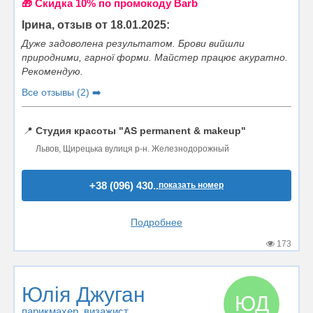
🎁 Cкидка 10% по промокоду Barb
Ірина, отзыв от 18.01.2025:
Дуже задоволена результатом. Брови вийшли
природними, гарної форми. Майстер працює акуратно.
Рекомендую.
Все отзывы (2) ➡️
📍
Студия красоты "AS permanent & makeup"
Львов, Щирецька вулиця р-н. Железнодорожный
+38 (096) 430..
показать номер
Подробнее
173
Юлія Джуган
ЮД
парикмахер
, визажист