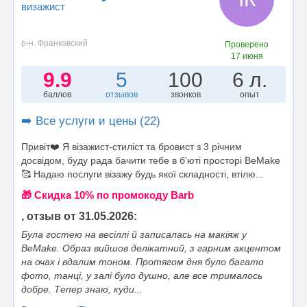
визажист
р-н. Франковский
Проверено
17 июня
9.9
5
100
6 л.
баллов
отзывов
звонков
опыт
➡️ Все услуги и цены (22)
Привіт❤️ Я візажист-стиліст та бровист з 3 річним
досвідом, буду рада бачити тебе в бʼюті просторі BeMake
🥰 Надаю послуги візажу будь якої складності, втілю...
🎁 Cкидка 10% по промокоду Barb
, отзыв от 31.05.2026:
Була гостею на весіллі й записалась на макіяж у
BeMake. Образ вийшов делікатний, з гарним акцентом
на очах і вдалим тоном. Протягом дня було багато
фото, танці, у залі було душно, але все трималось
добре. Тепер знаю, куди...