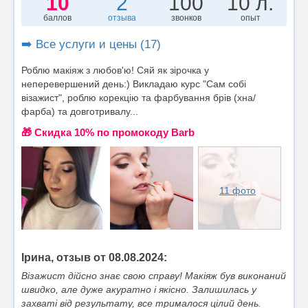
10
2
100
10 л.
баллов
отзыва
звонков
опыт
➡️ Все услуги и цены (17)
Роблю макіяж з любов'ю! Сяй як зірочка у
неперевершений день:) Викладаю курс "Сам собі
візажист", роблю корекцію та фарбування брів (хна/
фарба) та довготривалу...
🎁 Cкидка 10% по промокоду Barb
11 фото
Ірина, отзыв от 08.08.2024:
Візажист дійсно знає свою справу! Макіяж був виконаний
швидко, але дуже акуратно і якісно. Залишилась у
захваті від результату, все трималося цілий день.