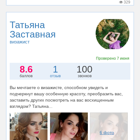
329
Татьяна
Заставная
визажист
Проверено
7 июня
8.6
1
100
баллов
отзыв
звонков
Вы мечтаете о визажисте, способном увидеть и
подчеркнут вашу особенную красоту, преобразить вас,
заставить других посмотреть на вас восхищенным
взглядом? Татьяна...
6 фото