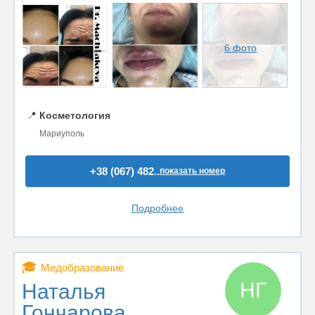
6 фото
📍
Косметология
Мариуполь
+38 (067) 482..
показать номер
Подробнее
🎓
Медобразование
НГ
Наталья
Гончарова