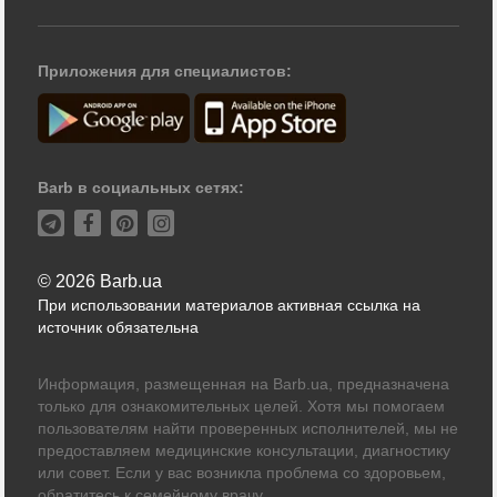
Приложения для специалистов:
Barb в социальных сетях:
© 2026 Barb.ua
При использовании материалов активная ссылка на
источник обязательна
Информация, размещенная на Barb.ua, предназначена
только для ознакомительных целей. Хотя мы помогаем
пользователям найти проверенных исполнителей, мы не
предоставляем медицинские консультации, диагностику
или совет. Если у вас возникла проблема со здоровьем,
обратитесь к семейному врачу.