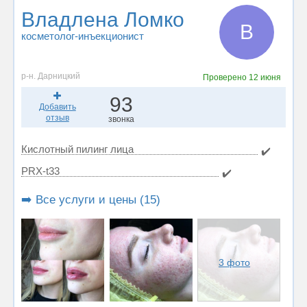
Владлена Ломко
В
косметолог-инъекционист
р-н. Дарницкий
Проверено
12 июня
93
Добавить
отзыв
звонка
Кислотный пилинг лица
✔️
PRX-t33
✔️
➡️ Все услуги и цены (15)
3 фото