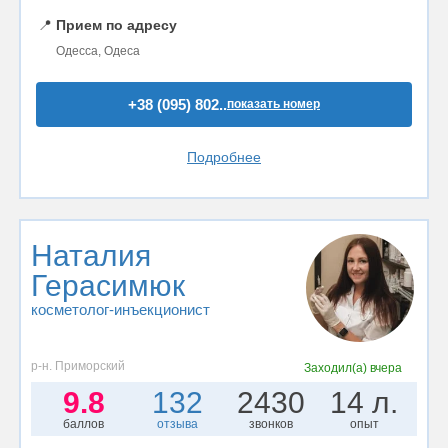
📍
Прием по адресу
Одесса, Одеса
+38 (095) 802..
показать номер
Подробнее
Наталия
Герасимюк
косметолог-инъекционист
р-н. Приморский
Заходил(а)
вчера
9.8
132
2430
14 л.
баллов
отзыва
звонков
опыт