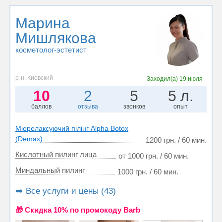
Марина
Мишлякова
косметолог-эстетист
р-н. Киевский
Заходил(а)
19 июля
10
2
5
5 л.
баллов
отзыва
звонков
опыт
Міорелаксуючий пілінг Alpha Botox
(Demax)
1200 грн. / 60 мин.
Кислотный пилинг лица
от 1000 грн. / 60 мин.
Миндальный пилинг
1000 грн. / 60 мин.
➡️ Все услуги и цены (43)
🎁 Cкидка 10% по промокоду Barb