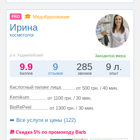
🎓
Медобразование
PRO
Ирина
косметолог
р-н. Хаджибейский
Заходил(а)
вчера
9.9
9
285
9 л.
баллов
отзывов
звонков
опыт
Кислотный пилинг лица
от 500 грн. / 40 мин.
Kemikum
от 1100 грн. / 30 мин.
BioRePeel
от 1300 грн. / 30 мин.
➡️ Все услуги и цены (122)
🎁 Cкидка 5% по промокоду Barb