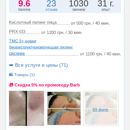
9.6
23
1030
31 г.
баллов
отзыва
звонков
опыт
Кислотный пилинг лица
от 500 грн. / 40 мин.
PRX-t33
от 1200 грн. / 30 мин.
TMC 3+ новая
биореструктуризирующая пилинг
система
от 1100 грн. / 40 мин.
➡️ Все услуги и цены (71)
🛍️ Товары (1)
🎁 Cкидка 5% по промокоду Barb
69 фото