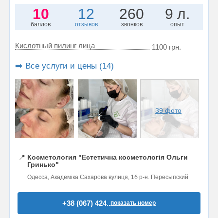
10
12
260
9 л.
баллов
отзывов
звонков
опыт
Кислотный пилинг лица
1100 грн.
➡️ Все услуги и цены (14)
39 фото
📍
Косметология "Естетична косметологія Ольги
Гринько"
Одесса, Академіка Сахарова вулиця, 1б р-н. Пересыпский
+38 (067) 424..
показать номер