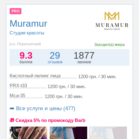
PRO
Muramur
Студия красоты
р-н. Пересыпский
Заходил(а)
вчера
9.3
29
1877
баллов
отзывов
звонков
Кислотный пилинг лица
1200 грн. / 30 мин.
PRX-t33
1200 грн. / 30 мин.
Mса-35
1200 грн. / 30 мин.
➡️ Все услуги и цены (477)
🎁 Cкидка 5% по промокоду Barb