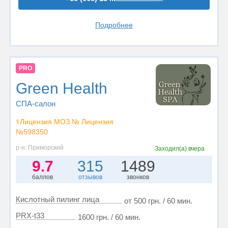
Подробнее
PRO
Green Health
СПА-салон
⚕️Лицензия МОЗ № Лицензия
№598350
р-н. Приморский
Заходил(а)
вчера
9.7
315
1489
баллов
отзывов
звонков
Кислотный пилинг лица
от 500 грн. / 60 мин.
PRX-t33
1600 грн. / 60 мин.