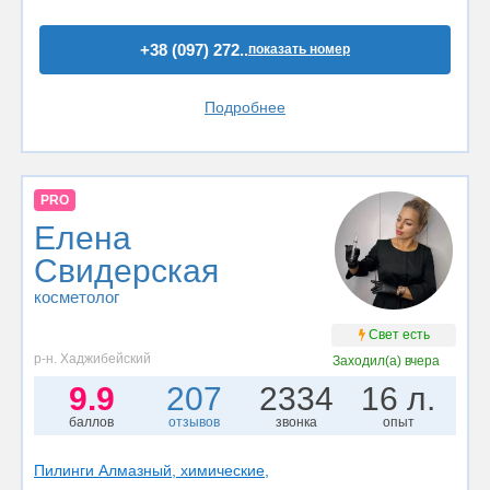
+38 (097) 272..
показать номер
Подробнее
PRO
Елена
Свидерская
косметолог
Свет есть
р-н. Хаджибейский
Заходил(а)
вчера
9.9
207
2334
16 л.
баллов
отзывов
звонка
опыт
Пилинги Алмазный, химические,