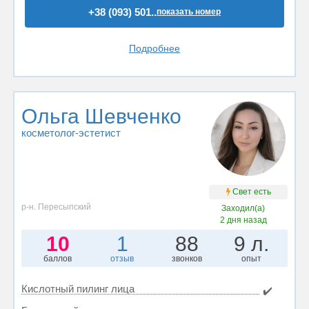
+38 (093) 501..
показать номер
Подробнее
Ольга Шевченко
косметолог-эстетист
Свет есть
р-н. Пересыпский
Заходил(а)
2 дня назад
10
1
88
9 л.
баллов
отзыв
звонков
опыт
Кислотный пилинг лица
✔️