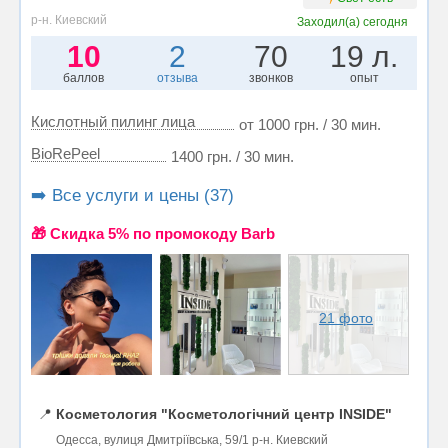
р-н. Киевский
Заходил(а)
сегодня
10
2
70
19 л.
баллов
отзыва
звонков
опыт
Кислотный пилинг лица
от 1000 грн. / 30 мин.
BioRePeel
1400 грн. / 30 мин.
➡️ Все услуги и цены (37)
🎁 Cкидка 5% по промокоду Barb
21 фото
📍
Косметология "Косметологічний центр INSIDE"
Одесса, вулиця Дмитріївська, 59/1 р-н. Киевский