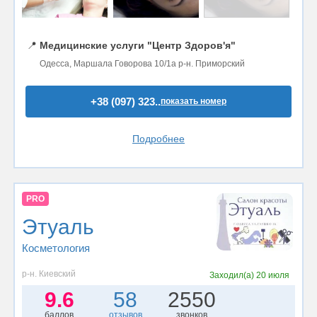
📍
Медицинские услуги "Центр Здоров'я"
Одесса, Маршала Говорова 10/1а р-н. Приморский
+38 (097) 323..
показать номер
Подробнее
PRO
Этуаль
Косметология
р-н. Киевский
Заходил(а)
20 июля
9.6
58
2550
баллов
отзывов
звонков