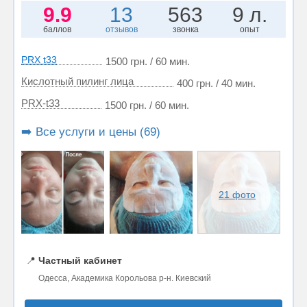
9.9
13
563
9 л.
баллов
отзывов
звонка
опыт
PRX t33
1500 грн. / 60 мин.
Кислотный пилинг лица
400 грн. / 40 мин.
PRX-t33
1500 грн. / 60 мин.
➡️ Все услуги и цены (69)
21 фото
📍
Частный кабинет
Одесса, Академика Корольова р-н. Киевский