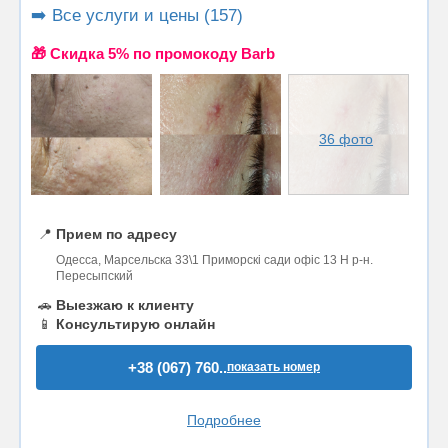
➡️ Все услуги и цены (157)
🎁 Cкидка 5% по промокоду Barb
36 фото
📍
Прием по адресу
Одесса, Марсельска 33\1 Приморскі сади офіс 13 Н р-н.
Пересыпский
🚗
Выезжаю к клиенту
📱
Консультирую онлайн
+38 (067) 760..
показать номер
Подробнее