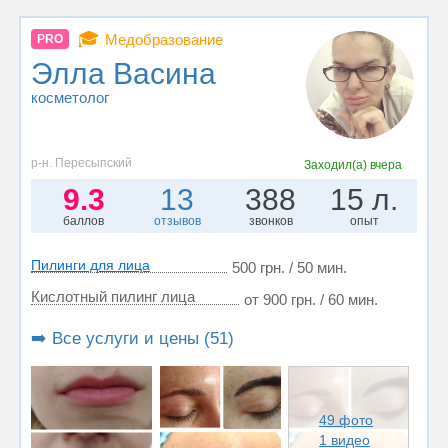
🎓
Медобразование
PRO
Элла Васина
косметолог
р-н. Пересыпский
Заходил(а)
вчера
9.3
13
388
15 л.
баллов
отзывов
звонков
опыт
Пилинги для лица
500 грн. / 50 мин.
Кислотный пилинг лица
от 900 грн. / 60 мин.
➡️ Все услуги и цены (51)
49 фото
1 видео