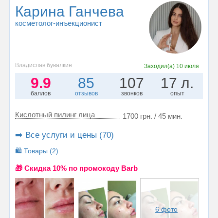
Карина Ганчева
косметолог-инъекционист
Владислав бувалкин
Заходил(а)
10 июля
9.9
85
107
17 л.
баллов
отзывов
звонков
опыт
Кислотный пилинг лица
1700 грн. / 45 мин.
➡️ Все услуги и цены (70)
🛍️ Товары (2)
🎁 Cкидка 10% по промокоду Barb
6 фото