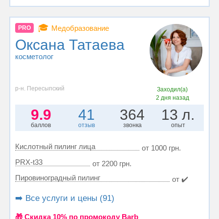
🎓
Медобразование
PRO
Оксана Татаева
косметолог
р-н. Пересыпский
Заходил(а)
2 дня назад
9.9
41
364
13 л.
баллов
отзыв
звонка
опыт
Кислотный пилинг лица
от 1000 грн.
PRX-t33
от 2200 грн.
Пировиноградный пилинг
от ✔️
➡️ Все услуги и цены (91)
🎁 Cкидка 10% по промокоду Barb