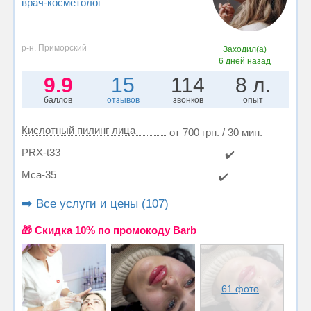
врач-косметолог
р-н. Приморский
Заходил(а)
6 дней назад
9.9
15
114
8 л.
баллов
отзывов
звонков
опыт
Кислотный пилинг лица
от 700 грн. / 30 мин.
PRX-t33
✔️
Mса-35
✔️
➡️ Все услуги и цены (107)
🎁 Cкидка 10% по промокоду Barb
61 фото