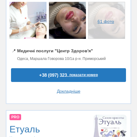
61 фото
📍
Медичні послуги "Центр Здоров'я"
Одеса, Маршала Говорова 10/1а р-н. Приморський
+38 (097) 323..
показати номер
Докладніше
PRO
Етуаль