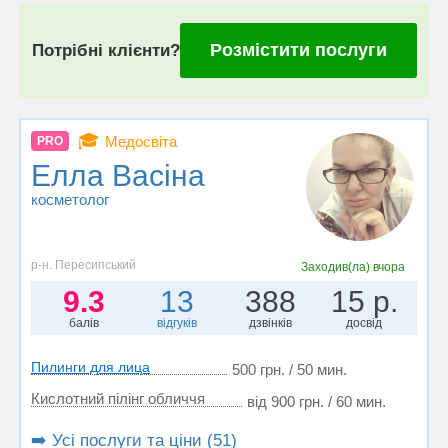
Розмістити послуги
Потрібні клієнти?
🎓
Медосвіта
PRO
Елла Васiна
косметолог
р-н. Пересипський
Заходив(ла)
вчора
9.3
13
388
15 р.
балів
відгуків
дзвінків
досвід
Пилинги для лица
500 грн. / 50 мин.
Кислотний пілінг обличчя
від 900 грн. / 60 мин.
➡️ Усі послуги та ціни (51)