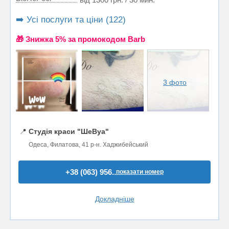
➡️ Усі послуги та ціни (122)
🎁 Знижка 5% за промокодом Barb
3 фото
📍
Студія краси "ШеВуа"
Одеса, Филатова, 41 р-н. Хаджибейський
+38 (063) 956..
показати номер
Докладніше