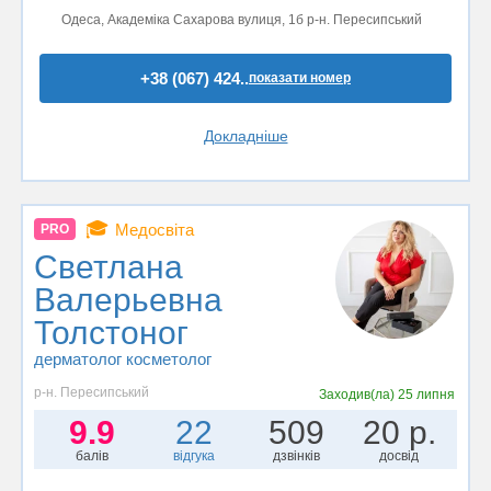
Одеса, Академіка Сахарова вулиця, 1б р-н. Пересипський
+38 (067) 424..
показати номер
Докладніше
🎓
Медосвіта
PRO
Светлана
Валерьевна
Толстоног
дерматолог косметолог
р-н. Пересипський
Заходив(ла)
25 липня
9.9
22
509
20 р.
балів
відгука
дзвінків
досвід