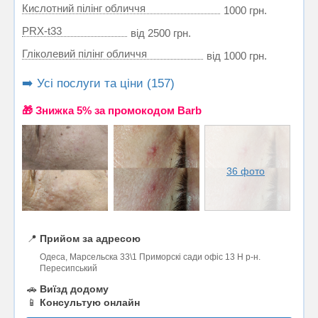
Кислотний пілінг обличчя
1000 грн.
PRX-t33
від 2500 грн.
Гліколевий пілінг обличчя
від 1000 грн.
➡️ Усі послуги та ціни (157)
🎁 Знижка 5% за промокодом Barb
36 фото
📍
Прийом за адресою
Одеса, Марсельска 33\1 Приморскі сади офіс 13 Н р-н.
Пересипський
🚗
Виїзд додому
📱
Консультую онлайн