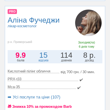
PRO
Аліна Фучеджи
лікар-косметолог
р-н. Приморський
Заходив(ла)
6 днів тому
9.9
15
114
8 р.
балів
відгуків
дзвінків
досвід
Кислотний пілінг обличчя
від 700 грн. / 30 мин.
PRX-t33
✔️
Mса-35
✔️
➡️ Усі послуги та ціни (107)
🎁 Знижка 10% за промокодом Barb