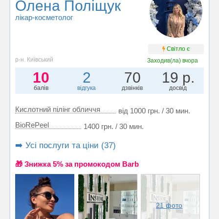
Олена Поліщук
лікар-косметолог
Світло є
р-н. Київський
Заходив(ла)
вчора
10
2
70
19 р.
балів
відгука
дзвінків
досвід
Кислотний пілінг обличчя
від 1000 грн. / 30 мин.
BioRePeel
1400 грн. / 30 мин.
➡️ Усі послуги та ціни (37)
🎁 Знижка 5% за промокодом Barb
21 фото