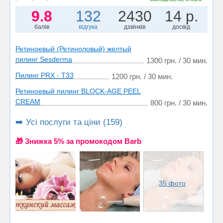
9.8
132
2430
14 р.
балів
відгука
дзвінків
досвід
Ретиноевый (Ретиноловый) желтый
пилинг Sesderma
1300 грн. / 30 мин.
Пилинг PRX - T33
1200 грн. / 30 мин.
Ретиноевый пилинг BLOCK-AGE PEEL
CREAM
800 грн. / 30 мин.
➡️ Усі послуги та ціни (159)
🎁 Знижка 5% за промокодом Barb
35 фото