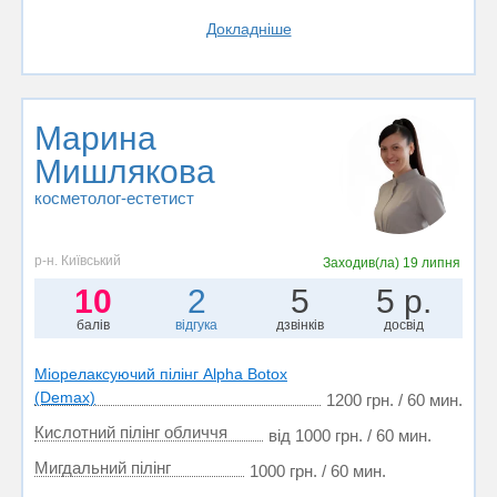
Докладніше
Марина
Мишлякова
косметолог-естетист
р-н. Київський
Заходив(ла)
19 липня
10
2
5
5 р.
балів
відгука
дзвінків
досвід
Міорелаксуючий пілінг Alpha Botox
(Demax)
1200 грн. / 60 мин.
Кислотний пілінг обличчя
від 1000 грн. / 60 мин.
Мигдальний пілінг
1000 грн. / 60 мин.