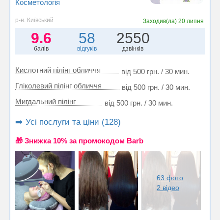
Косметологія
р-н. Київський
Заходив(ла)
20 липня
9.6
58
2550
балів
відгуків
дзвінків
Кислотний пілінг обличчя
від 500 грн. / 30 мин.
Гліколевий пілінг обличчя
від 500 грн. / 30 мин.
Мигдальний пілінг
від 500 грн. / 30 мин.
➡️ Усі послуги та ціни (128)
🎁 Знижка 10% за промокодом Barb
63 фото
2 відео