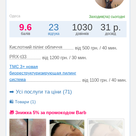
Одеса
Заходив(ла)
сьогодні
9.6
23
1030
31 р.
балів
відгука
дзвінків
досвід
Кислотний пілінг обличчя
від 500 грн. / 40 мин.
PRX-t33
від 1200 грн. / 30 мин.
TMC 3+ новая
биореструктуризирующая пилинг
система
від 1100 грн. / 40 мин.
➡️ Усі послуги та ціни (71)
🛍️ Товари (1)
🎁 Знижка 5% за промокодом Barb