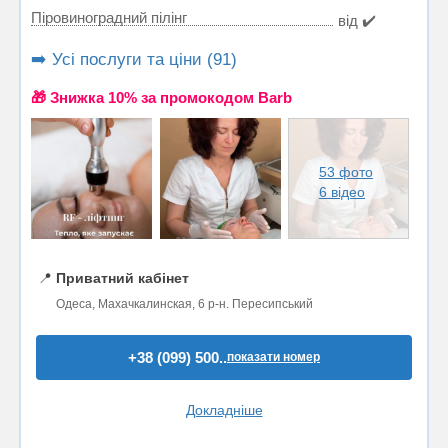
Піровиноградний пілінг
від ✔️
➡️ Усі послуги та ціни (91)
🎁 Знижка 10% за промокодом Barb
53 фото
6 відео
📍
Приватний кабінет
Одеса, Махачкалинская, 6 р-н. Пересипський
+38 (099) 500..
показати номер
Докладніше