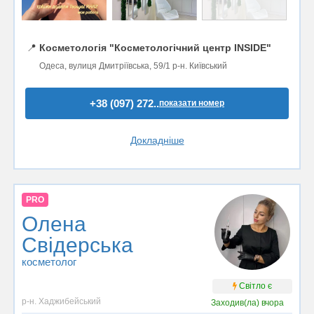
📍
Косметологія "Косметологічний центр INSIDE"
Одеса, вулиця Дмитріївська, 59/1 р-н. Київський
+38 (097) 272..
показати номер
Докладніше
PRO
Олена
Свiдерська
косметолог
Світло є
р-н. Хаджибейський
Заходив(ла)
вчора