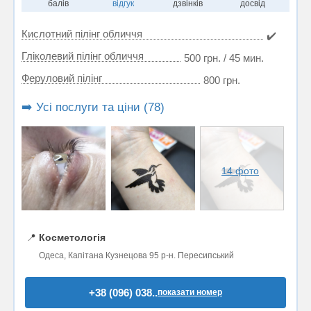
балів
відгук
дзвінків
досвід
Кислотний пілінг обличчя
✔️
Гліколевий пілінг обличчя
500 грн. / 45 мин.
Феруловий пілінг
800 грн.
➡️ Усі послуги та ціни (78)
14 фото
📍
Косметологія
Одеса, Капітана Кузнецова 95 р-н. Пересипський
+38 (096) 038..
показати номер