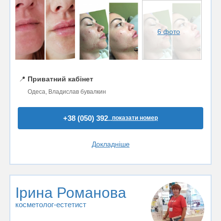
6 фото
📍
Приватний кабінет
Одеса, Владислав бувалкин
+38 (050) 392..
показати номер
Докладніше
Ірина Романова
косметолог-естетист