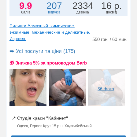
9.9
207
2334
16 р.
балів
відгуків
дзвінка
досвід
Пилинги Алмазный, химические,
энзимные, механические и деликатные,
Израиль
550 грн. / 60 мин.
➡️ Усі послуги та ціни (175)
🎁 Знижка 5% за промокодом Barb
36 фото
📍
Студія краси "Кабинет"
Одеса, Героев Крут 15 р-н. Хаджибейський