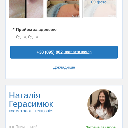
69 фото
📍
Прийом за адресою
Одеса, Одеса
+38 (095) 802..
показати номер
Докладніше
Наталія
Герасимюк
косметолог-ін'єкціоніст
р-н. Приморський
Заходив(ла)
вчора