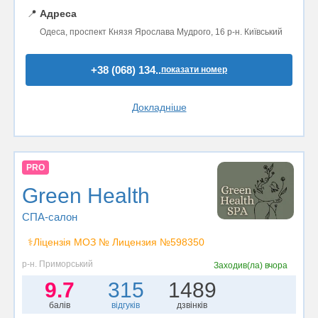
📍
Адреса
Одеса, проспект Князя Ярослава Мудрого, 16 р-н. Київський
+38 (068) 134..
показати номер
Докладніше
PRO
Green Health
СПА-салон
⚕️Ліцензія МОЗ № Лицензия №598350
р-н. Приморський
Заходив(ла)
вчора
9.7
315
1489
балів
відгуків
дзвінків