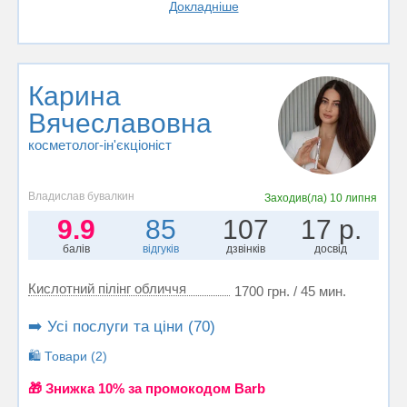
Докладніше
Карина
Вячеславовна
косметолог-ін'єкціоніст
Владислав бувалкин
Заходив(ла)
10 липня
9.9
85
107
17 р.
балів
відгуків
дзвінків
досвід
Кислотний пілінг обличчя
1700 грн. / 45 мин.
➡️ Усі послуги та ціни (70)
🛍️ Товари (2)
🎁 Знижка 10% за промокодом Barb