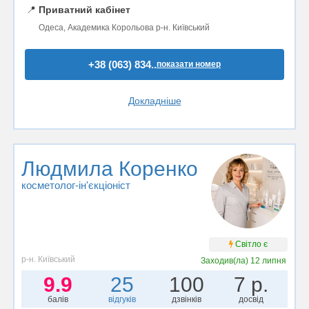
📍
Приватний кабінет
Одеса, Академика Корольова р-н. Київський
+38 (063) 834..
показати номер
Докладніше
Людмила Коренко
косметолог-ін'єкціоніст
Світло є
р-н. Київський
Заходив(ла)
12 липня
9.9
25
100
7 р.
балів
відгуків
дзвінків
досвід