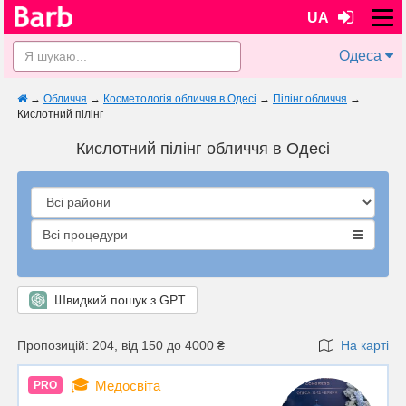
UA
Одеса
→
Обличчя
→
Косметологія обличчя в Одесі
→
Пілінг обличчя
→
Кислотний пілінг
Кислотний пілінг обличчя в Одесі
Всі процедури
Швидкий пошук з GPT
Пропозицій: 204, від 150 до 4000 ₴
На карті
🎓
Медосвіта
PRO