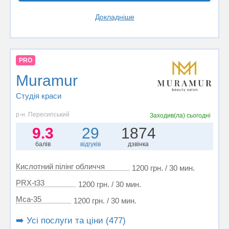
Докладніше
PRO
Muramur
Студія краси
р-н. Пересипський
Заходив(ла)
сьогодні
9.3
29
1874
балів
відгуків
дзвінка
Кислотний пілінг обличчя
1200 грн. / 30 мин.
PRX-t33
1200 грн. / 30 мин.
Mса-35
1200 грн. / 30 мин.
➡️ Усі послуги та ціни (477)