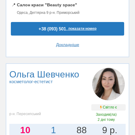
📍
Салон краси "Beauty space"
Одеса, Дегтярна 9 р-н. Приморський
+38 (093) 501..
показати номер
Докладніше
Ольга Шевченко
косметолог-естетист
Світло є
р-н. Пересипський
Заходив(ла)
2 дні тому
10
1
88
9 р.