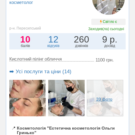
косметолог
Світло є
р-н. Пересипський
Заходив(ла)
сьогодні
10
12
260
9 р.
балів
відгуків
дзвінків
досвід
Кислотний пілінг обличчя
1100 грн.
➡️ Усі послуги та ціни (14)
39 фото
📍
Косметологія "Естетична косметологія Ольги
Гринько"