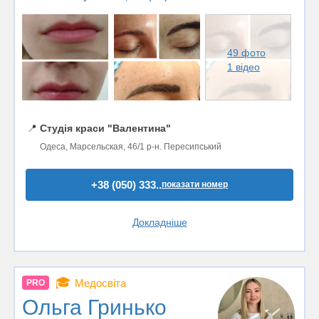
49 фото
1 відео
📍
Студія краси "Валентина"
Одеса, Марсельская, 46/1 р-н. Пересипський
+38 (050) 333..
показати номер
Докладніше
🎓
Медосвіта
PRO
Ольга Гринько