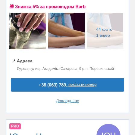
🎁 Знижка 5% за промокодом Barb
44 фото
1 відео
📍
Адреса
Одеса, вулиця Академіка Сахарова, 9 р-н. Пересипський
+38 (063) 789..
показати номер
Докладніше
PRO