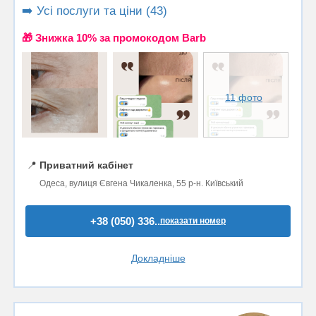
➡️ Усі послуги та ціни (43)
🎁 Знижка 10% за промокодом Barb
11 фото
📍
Приватний кабінет
Одеса, вулиця Євгена Чикаленка, 55 р-н. Київський
+38 (050) 336..
показати номер
Докладніше