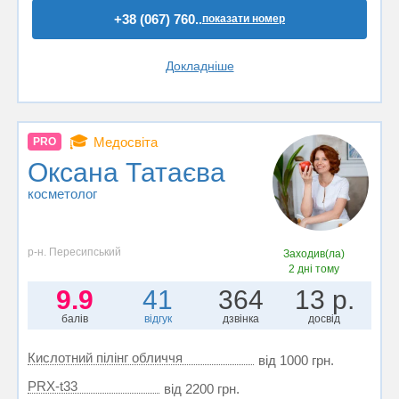
+38 (067) 760..
показати номер
Докладніше
🎓
Медосвіта
PRO
Оксана Татаєва
косметолог
р-н. Пересипський
Заходив(ла)
2 дні тому
9.9
41
364
13 р.
балів
відгук
дзвінка
досвід
Кислотний пілінг обличчя
від 1000 грн.
PRX-t33
від 2200 грн.