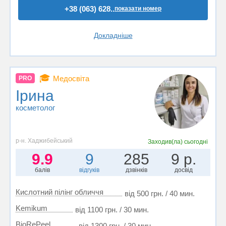
+38 (063) 628..
показати номер
Докладніше
🎓
Медосвіта
PRO
Ірина
косметолог
р-н. Хаджибейський
Заходив(ла)
сьогодні
9.9
9
285
9 р.
балів
відгуків
дзвінків
досвід
Кислотний пілінг обличчя
від 500 грн. / 40 мин.
Kemikum
від 1100 грн. / 30 мин.
BioRePeel
від 1300 грн. / 30 мин.