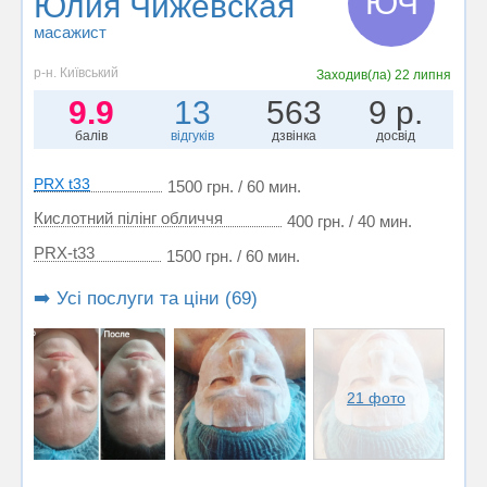
ЮЧ
Юлия Чижевская
масажист
р-н. Київський
Заходив(ла)
22 липня
9.9
13
563
9 р.
балів
відгуків
дзвінка
досвід
PRX t33
1500 грн. / 60 мин.
Кислотний пілінг обличчя
400 грн. / 40 мин.
PRX-t33
1500 грн. / 60 мин.
➡️ Усі послуги та ціни (69)
21 фото