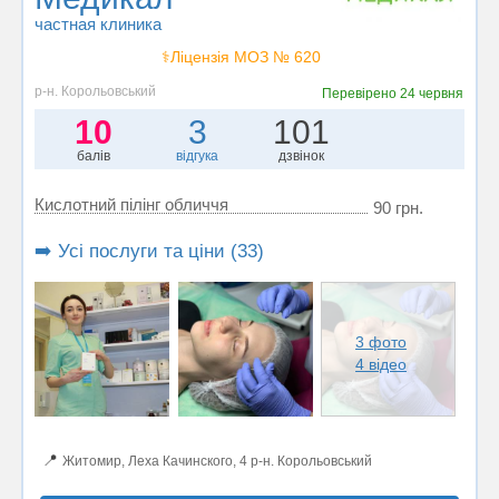
частная клиника
⚕️Ліцензія МОЗ № 620
р-н. Корольовський
Перевірено
24 червня
10
3
101
балів
відгука
дзвінок
Кислотний пілінг обличчя
90 грн.
➡️ Усі послуги та ціни (33)
3 фото
4 відео
📍
Житомир, Леха Качинского, 4 р-н. Корольовський