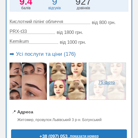
9.4
9
927
балів
відгуків
дзвінків
Кислотний пілінг обличчя
від 800 грн.
PRX-t33
від 1800 грн.
Kemikum
від 1000 грн.
➡️ Усі послуги та ціни (176)
75 фото
📍
Адреса
Житомир, провулок Львівський 3 р-н. Богунський
+38 (097) 053..
показати номер