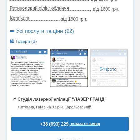
Ретиноловий пілінг обличчя
від 1600 грн.
Kemikum
від 1500 грн.
➡️ Усі послуги та ціни (22)
🛍️ Товари (3)
54 фото
📍
Студія лазерної епіляції "ЛАЗЕР ГРАНД"
Житомир, Гагаріна 33 р-н. Корольовський
+38 (093) 229..
показати номер