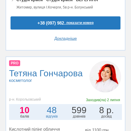
Житомир, вулиця І.Кочерги, 5в р-н. Богунський
+38 (097) 982..
показати номер
Докладніше
PRO
Тетяна Гончарова
косметолог
р-н. Корольовський
Заходив(ла)
2 липня
10
48
599
8 р.
балів
відгуків
дзвінків
досвід
Кислотний пілінг обличчя
від 1100 грн.