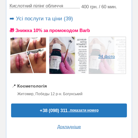
Кислотний пілінг обличчя
400 грн. / 60 мин.
➡️ Усі послуги та ціни (39)
🎁 Знижка 10% за промокодом Barb
34 фото
📍
Косметологія
Житомир, Победы 12 р-н. Богунський
+38 (098) 311..
показати номер
Докладніше