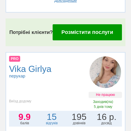
Докладніше
Розмістити послуги
Потрібні клієнти?
PRO
Vika Girlya
перукар
Не працюю
Виїзд додому
Заходив(ла)
5 днів тому
9.9
15
195
16 р.
балів
відгуків
дзвінків
досвід