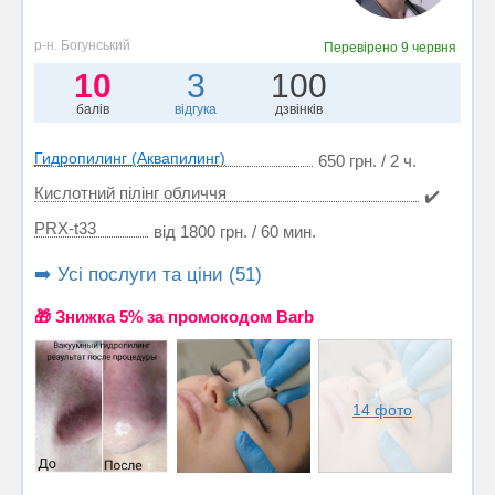
р-н. Богунський
Перевірено
9 червня
10
3
100
балів
відгука
дзвінків
Гидропилинг (Аквапилинг)
650 грн. / 2 ч.
Кислотний пілінг обличчя
✔️
PRX-t33
від 1800 грн. / 60 мин.
➡️ Усі послуги та ціни (51)
🎁 Знижка 5% за промокодом Barb
14 фото