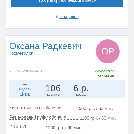
+38 (098) 253..
показати номер
Докладніше
Оксана Радкевич
ОР
косметолог
р-н. Корольовський
Заходив(ла)
24 травня
106
6 р.
Додати
відгук
дзвінків
досвід
Кислотний пілінг обличчя
900 грн. / 60 мин.
Ретиноловий пілінг обличчя
1100 грн. / 60 мин.
PRX-t33
1200 грн. / 60 мин.