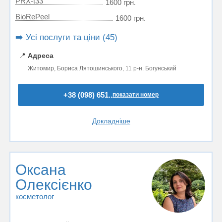
PRX-t33
1600 грн.
BioRePeel
1600 грн.
➡️ Усі послуги та ціни (45)
📍
Адреса
Житомир, Бориса Лятошинського, 11 р-н. Богунський
+38 (098) 651..
показати номер
Докладніше
Оксана
Олексієнко
косметолог