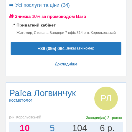
➡️ Усі послуги та ціни (34)
🎁 Знижка 10% за промокодом Barb
📍
Приватний кабінет
Житомир, Степана Бандери 7 офіс 314 р-н. Корольовський
+38 (095) 084..
показати номер
Докладніше
Раїса Логвинчук
РЛ
косметолог
р-н. Корольовський
Заходив(ла)
2 травня
10
5
104
6 р.