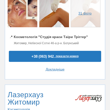
31 фото
📍
Косметологія "Студія краси Таіри Тріггер"
Житомир, Небесної Сотні 46-а р-н. Богунський
+38 (063) 942..
показати номер
Докладніше
Лазерхауз
Житомир
Косметологія