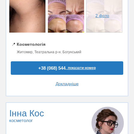
2 фото
📍
Косметологія
Житомир, Театральна р-н. Богунський
+38 (068) 544..
показати номер
Докладніше
Інна Кос
косметолог