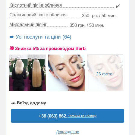
Кислотний пілінг обличчя
✔️
Саліциловий пілінг обличчя
350 грн. / 50 мин.
Мигдальний пілінг
350 грн. / 50 мин.
➡️ Усі послуги та ціни (64)
🎁 Знижка 5% за промокодом Barb
26 фото
🚗
Виїзд додому
+38 (063) 862..
показати номер
Докладніше