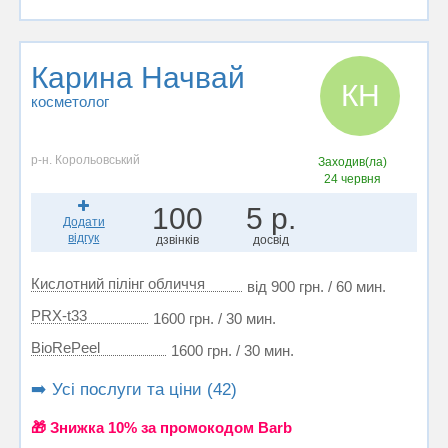
Карина Начвай
КН
косметолог
р-н. Корольовський
Заходив(ла)
24 червня
100
5 р.
Додати
відгук
дзвінків
досвід
Кислотний пілінг обличчя
від 900 грн. / 60 мин.
PRX-t33
1600 грн. / 30 мин.
BioRePeel
1600 грн. / 30 мин.
➡️ Усі послуги та ціни (42)
🎁 Знижка 10% за промокодом Barb