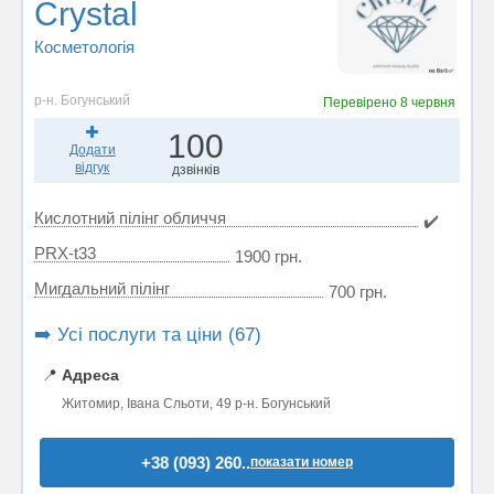
Crystal
Косметологія
р-н. Богунський
Перевірено
8 червня
100
Додати
відгук
дзвінків
Кислотний пілінг обличчя
✔️
PRX-t33
1900 грн.
Мигдальний пілінг
700 грн.
➡️ Усі послуги та ціни (67)
📍
Адреса
Житомир, Івана Сльоти, 49 р-н. Богунський
+38 (093) 260..
показати номер