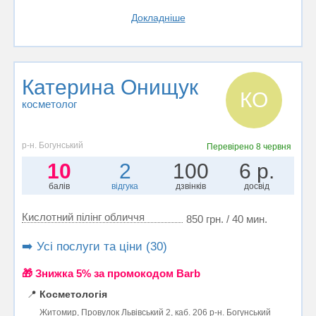
Докладніше
Катерина Онищук
КО
косметолог
р-н. Богунський
Перевірено
8 червня
10
2
100
6 р.
балів
відгука
дзвінків
досвід
Кислотний пілінг обличчя
850 грн. / 40 мин.
➡️ Усі послуги та ціни (30)
🎁 Знижка 5% за промокодом Barb
📍
Косметологія
Житомир, Провулок Львівський 2, каб. 206 р-н. Богунський