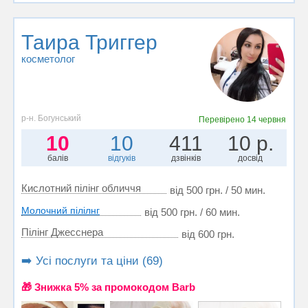
Таира Триггер
косметолог
р-н. Богунський
Перевірено
14 червня
10
10
411
10 р.
балів
відгуків
дзвінків
досвід
Кислотний пілінг обличчя
від 500 грн. / 50 мин.
Молочний пілілнг
від 500 грн. / 60 мин.
Пілінг Джесснера
від 600 грн.
➡️ Усі послуги та ціни (69)
🎁 Знижка 5% за промокодом Barb