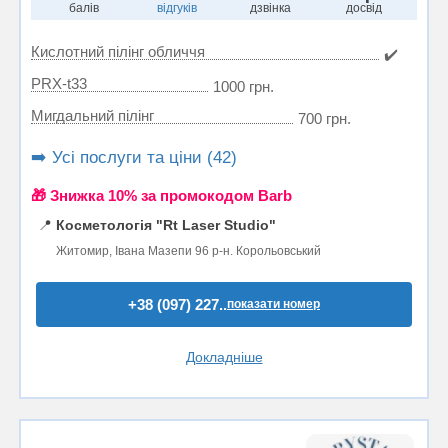
балів
відгуків
дзвінка
досвід
Кислотний пілінг обличчя
✔️
PRX-t33
1000 грн.
Мигдальний пілінг
700 грн.
➡️ Усі послуги та ціни (42)
🎁 Знижка 10% за промокодом Barb
📍
Косметологія "Rt Laser Studio"
Житомир, Івана Мазепи 96 р-н. Корольовський
+38 (097) 227..
показати номер
Докладніше