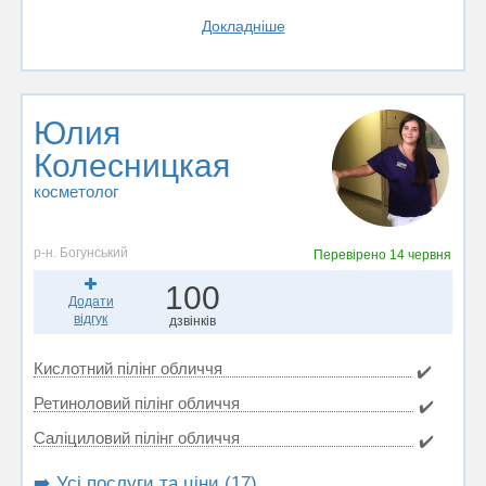
Докладніше
Юлия
Колесницкая
косметолог
р-н. Богунський
Перевірено
14 червня
100
Додати
відгук
дзвінків
Кислотний пілінг обличчя
✔️
Ретиноловий пілінг обличчя
✔️
Саліциловий пілінг обличчя
✔️
➡️ Усі послуги та ціни (17)