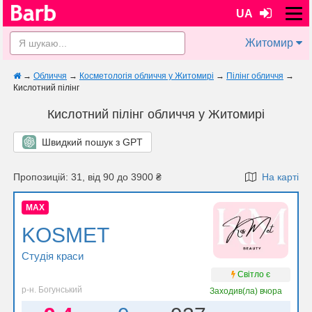
UA
Житомир
→
Обличчя
→
Косметологія обличчя у Житомирі
→
Пілінг обличчя
→
Кислотний пілінг
Кислотний пілінг обличчя у Житомирі
Швидкий пошук з GPT
Пропозицій: 31, від 90 до 3900 ₴
На карті
MAX
KOSMET
Студія краси
Світло є
р-н. Богунський
Заходив(ла)
вчора