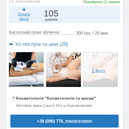
р-н. Корольовський
Перевірено
22 червня
105
Додати
відгук
дзвінків
Кислотний пілінг обличчя
300 грн. / 20 мин.
➡️ Усі послуги та ціни (29)
2 фото
📍
Косметологія "Косметологія та масаж"
Житомир, Івана Сльоти 49 р-н. Корольовський
+38 (096) 776..
показати номер