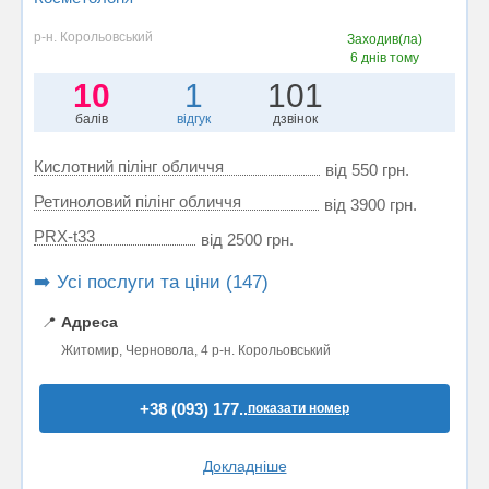
р-н. Корольовський
Заходив(ла)
6 днів тому
10
1
101
балів
відгук
дзвінок
Кислотний пілінг обличчя
від 550 грн.
Ретиноловий пілінг обличчя
від 3900 грн.
PRX-t33
від 2500 грн.
➡️ Усі послуги та ціни (147)
📍
Адреса
Житомир, Черновола, 4 р-н. Корольовський
+38 (093) 177..
показати номер
Докладніше