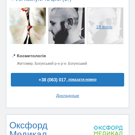
18 фото
📍
Косметологія
Житомир, Богунський р-н р-н. Богунський
+38 (063) 017..
показати номер
Докладніше
Оксфорд
Медикал