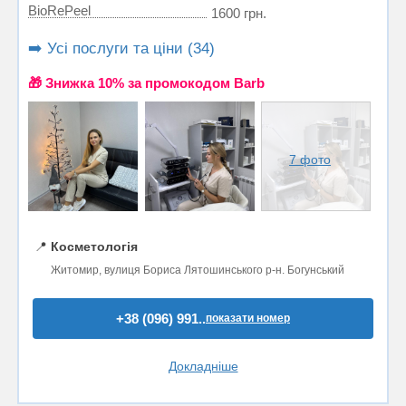
BioRePeel
1600 грн.
➡️ Усі послуги та ціни (34)
🎁 Знижка 10% за промокодом Barb
7 фото
📍
Косметологія
Житомир, вулиця Бориса Лятошинського р-н. Богунський
+38 (096) 991..
показати номер
Докладніше