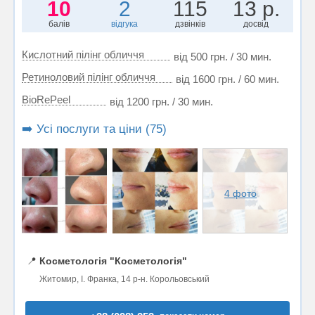
10
2
115
13 р.
балів
відгука
дзвінків
досвід
Кислотний пілінг обличчя
від 500 грн. / 30 мин.
Ретиноловий пілінг обличчя
від 1600 грн. / 60 мин.
BioRePeel
від 1200 грн. / 30 мин.
➡️ Усі послуги та ціни (75)
4 фото
📍
Косметологія "Косметологія"
Житомир, І. Франка, 14 р-н. Корольовський