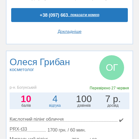
+38 (097) 663..
показати номер
Докладніше
Олеся Грибан
ОГ
косметолог
р-н. Богунський
Перевірено
27 червня
10
4
100
7 р.
балів
відгука
дзвінків
досвід
Кислотний пілінг обличчя
✔️
PRX-t33
1700 грн. / 60 мин.
Мигдальний пілінг