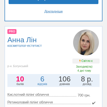
Докладніше
PRO
Анна Лін
косметолог-естетист
Світло є
р-н. Богунський
Заходив(ла)
4 дні тому
10
6
106
8 р.
балів
відгуків
дзвінків
досвід
Кислотний пілінг обличчя
700 грн.
Ретиноловий пілінг обличчя
✔️