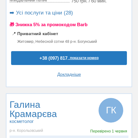
750 грн. / 60 мин.
➡️ Усі послуги та ціни (28)
🎁 Знижка 5% за промокодом Barb
📍
Приватний кабінет
Житомир, Небесной сотни 48 р-н. Богунський
+38 (097) 817..
показати номер
Докладніше
Галина
ГК
Крамарєва
косметолог
р-н. Корольовський
Перевірено
1 червня