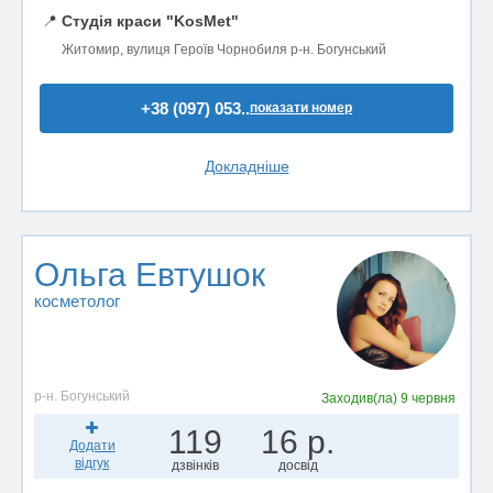
📍
Студія краси "KosMet"
Житомир, вулиця Героїв Чорнобиля р-н. Богунський
+38 (097) 053..
показати номер
Докладніше
Ольга Евтушок
косметолог
р-н. Богунський
Заходив(ла)
9 червня
119
16 р.
Додати
відгук
дзвінків
досвід