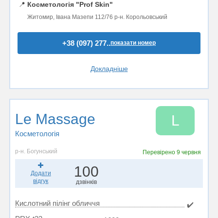
📍
Косметологія "Prof Skin"
Житомир, Івана Мазепи 112/76 р-н. Корольовський
+38 (097) 277..
показати номер
Докладніше
Le Massage
L
Косметологія
р-н. Богунський
Перевірено
9 червня
100
Додати
відгук
дзвінків
Кислотний пілінг обличчя
✔️