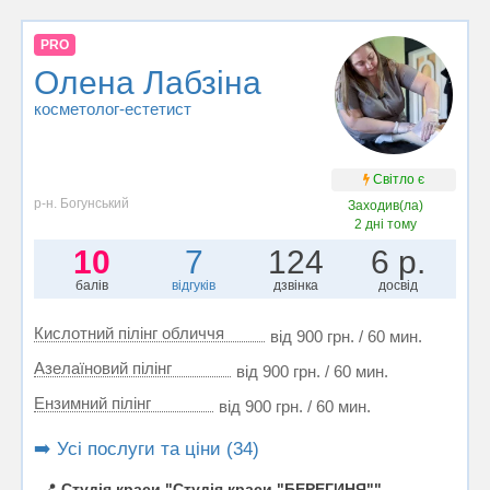
PRO
Олена Лабзіна
косметолог-естетист
Світло є
р-н. Богунський
Заходив(ла)
2 дні тому
10
7
124
6 р.
балів
відгуків
дзвінка
досвід
Кислотний пілінг обличчя
від 900 грн. / 60 мин.
Азелаїновий пілінг
від 900 грн. / 60 мин.
Ензимний пілінг
від 900 грн. / 60 мин.
➡️ Усі послуги та ціни (34)
📍
Студія краси "Студія краси "БЕРЕГИНЯ""