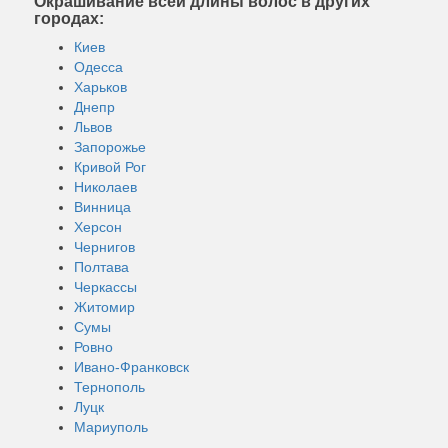
Окрашивание всей длины волос в других
городах:
Киев
Одесса
Харьков
Днепр
Львов
Запорожье
Кривой Рог
Николаев
Винница
Херсон
Чернигов
Полтава
Черкассы
Житомир
Сумы
Ровно
Ивано-Франковск
Тернополь
Луцк
Мариуполь