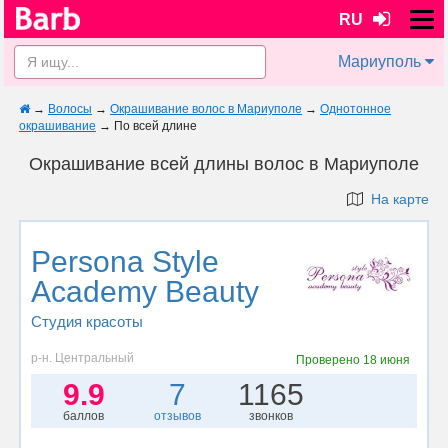
RU
Мариуполь
→
Волосы
→
Окрашивание волос в Мариуполе
→
Однотонное
окрашивание
→
По всей длине
Окрашивание всей длины волос в Мариуполе
На карте
Persona Style
Academy Beauty
Студия красоты
р-н. Центральный
Проверено
18 июня
9.9
7
1165
баллов
отзывов
звонков