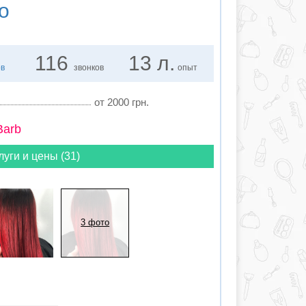
о
116
13 л.
ов
звонков
опыт
от 2000 грн.
Barb
луги и цены (31)
3 фото