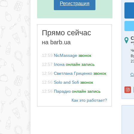
Регистрация
Прямо сейчас
С
на barb.ua
"
Ч
12:59
NicMassage
звонок
В
2
12:57
Ілона
онлайн запись
12:56
Светлана Гриценко
звонок
С
12:56
Solo and Sofi
звонок
12:56
Парадиз
онлайн запись