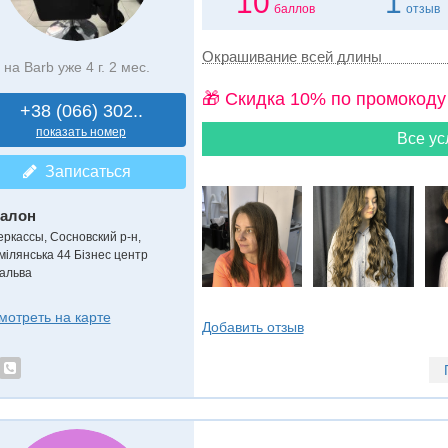
10
1
баллов
отзыв
Окрашивание всей длины
на Barb уже 4 г. 2 мес.
🎁 Cкидка 10% по промокоду
+38 (066) 302..
показать номер
Все ус
Записаться
алон
еркассы, Сосновский р-н,
мілянська 44 Бізнес центр
альва
мотреть на карте
Добавить отзыв