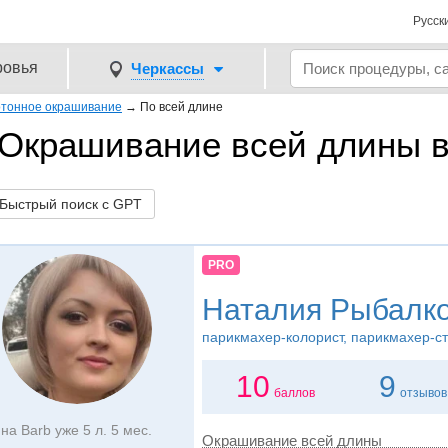
Русск
ровья
Черкассы
тонное окрашивание
→
По всей длине
Окрашивание всей длины в
ыстрый поиск с GPT
PRO
Наталия Рыбалк
парикмахер-колорист, парикмахер-с
10
9
баллов
отзывов
на Barb уже 5 л. 5 мес.
Окрашивание всей длины