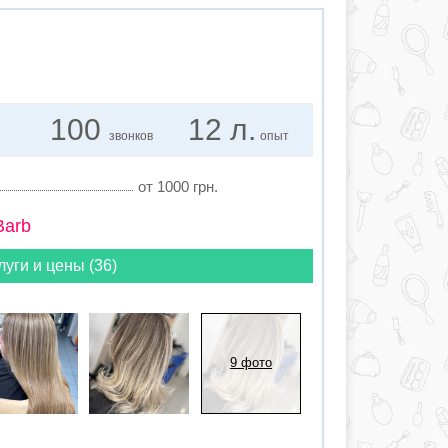
100
12 л.
звонков
опыт
от 1000 грн.
Barb
луги и цены (36)
9 фото