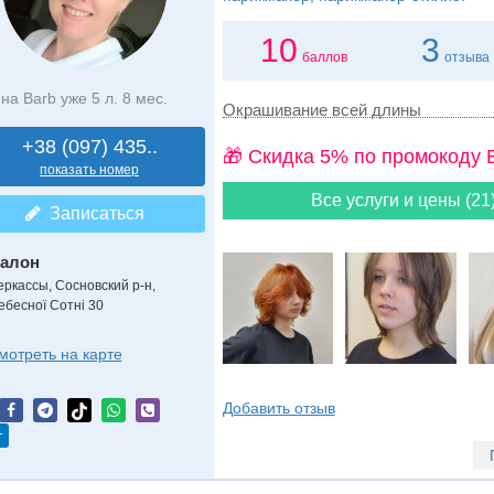
10
3
баллов
отзыва
на Barb уже 5 л. 8 мес.
Окрашивание всей длины
+38 (097) 435..
🎁 Cкидка 5% по промокоду 
показать номер
Все услуги и цены (21
Записаться
алон
еркассы, Сосновский р-н,
ебесної Сотні 30
мотреть на карте
Добавить отзыв
т