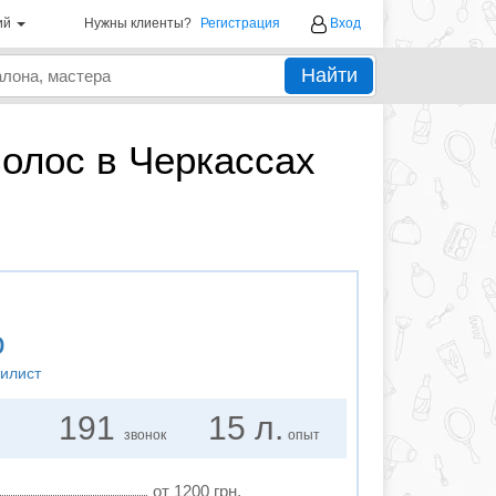
ий
Нужны клиенты?
Регистрация
Вход
Найти
олос в Черкассах
о
тилист
191
15 л.
звонок
опыт
от 1200 грн.