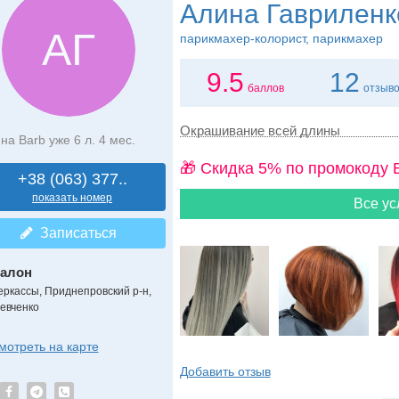
Алина Гавриленк
АГ
парикмахер-колорист, парикмахер
9.5
12
баллов
отзыв
Окрашивание всей длины
на Barb уже 6 л. 4 мес.
🎁 Cкидка 5% по промокоду 
+38 (063) 377..
показать номер
Все ус
Записаться
алон
еркассы, Приднепровский р-н,
евченко
мотреть на карте
Добавить отзыв