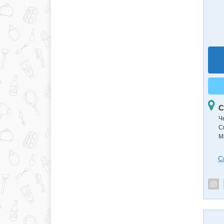
С
Ч
С
М
С