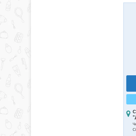
С
"
Ч
С