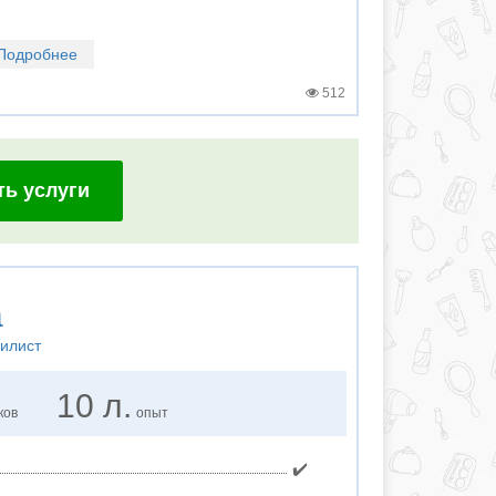
Подробнее
512
ть услуги
а
тилист
10 л.
ков
опыт
✔️