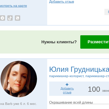
Добавить отзыв
мотреть на карте
Размести
Нужны клиенты?
Юлия Грудницьк
парикмахер-колорист, парикмахер-с
100
Добавить
звон
отзыв
Окрашивание всей длины
на Barb уже 6 л. 6 мес.