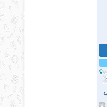
С
Ч
Ш
С