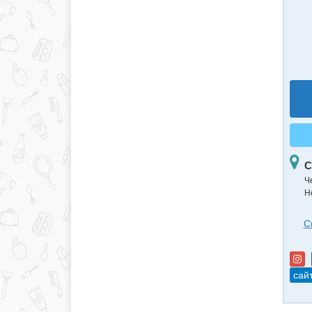
С
Ч
Н
С
сай