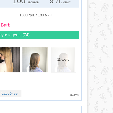
100
9 л.
звонков
опыт
1500 грн. / 180 мин.
 Barb
луги и цены (74)
11 фото
Подробнее
426