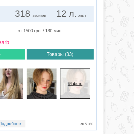
318
12 л.
звонков
опыт
от 1500 грн. / 180 мин.
Barb
)
Товары (33)
64 фото
Подробнее
5160