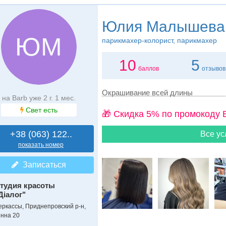
Юлия Малышева
ЮМ
парикмахер-колорист, парикмахер
10
5
баллов
отзывов
Окрашивание всей длины
на Barb уже 2 г. 1 мес.
Свет есть
🎁 Cкидка 5% по промокоду 
+38 (063) 122..
Все ус
показать номер
Записаться
тудия красоты
Діалог"
еркассы, Приднепровский р-н,
інна 20