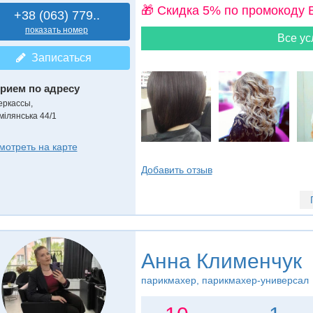
🎁 Cкидка 5% по промокоду 
+38 (063) 779..
показать номер
Все ус
Записаться
рием по адресу
еркассы,
мілянська 44/1
мотреть на карте
Добавить отзыв
Анна Клименчук
парикмахер, парикмахер-универсал