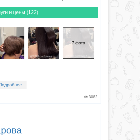
уги и цены (122)
7 фото
Подробнее
3082
арова