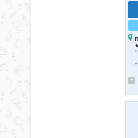
П
Ч
С
С