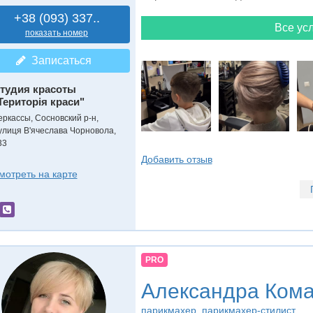
+38 (093) 337..
Все усл
показать номер
Записаться
тудия красоты
Територія краси"
еркассы, Сосновский р-н,
улиця В'ячеслава Чорновола,
33
Добавить отзыв
мотреть на карте
PRO
Александра Ком
парикмахер, парикмахер-стилист