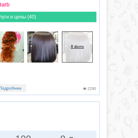
Barb
луги и цены (40)
8 фото
Подробнее
2290