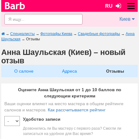
RU
Киев
→
Специалисты
→
Фотографы Киева
→
Свадебные фотографы
→
Анна
Шаульская
→
Отзывы
Анна Шаульская (Киев) – новый
отзыв
О салоне
Адреса
Отзывы
Оцените Анна Шаульская от 1 до 10 баллов по
следующим критериям
Ваши оценки влияют на место мастера в общем рейтинге
салонов и мастеров.
Как рассчитывается рейтинг
Удобство записи
Дозвонились ли Вы мастеру с первого раза? Смогли ли
записаться на удобное для Вас время?