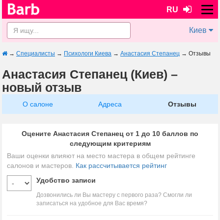
RU
Киев
→
Специалисты
→
Психологи Киева
→
Анастасия Степанец
→
Отзывы
Анастасия Степанец (Киев) –
новый отзыв
О салоне
Адреса
Отзывы
Оцените Анастасия Степанец от 1 до 10 баллов по
следующим критериям
Ваши оценки влияют на место мастера в общем рейтинге
салонов и мастеров.
Как рассчитывается рейтинг
Удобство записи
Дозвонились ли Вы мастеру с первого раза? Смогли ли
записаться на удобное для Вас время?