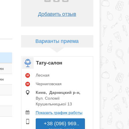
Добавить отзыв
Варианты приема
Тату-салон
ин
Лесная
M
ин
Черниговская
M
Киев, Дарницкий р‑н,
Вул. Соломії
Крушельницької 13
Показать график работы
+38 (096) 969..