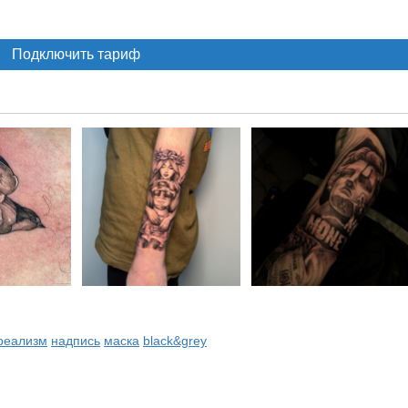
Подключить тариф
реализм
надпись
маска
black&grey