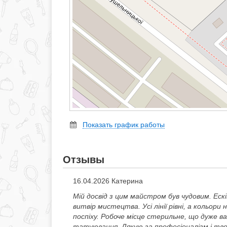
Показать график работы
Отзывы
16.04.2026 Катерина
Мій досвід з цим майстром був чудовим. Ескі
витвір мистецтва. Усі лінії рівні, а кольор
поспіху. Робоче місце стерильне, що дуже 
татуювання. Дякую за професіоналізм і твор