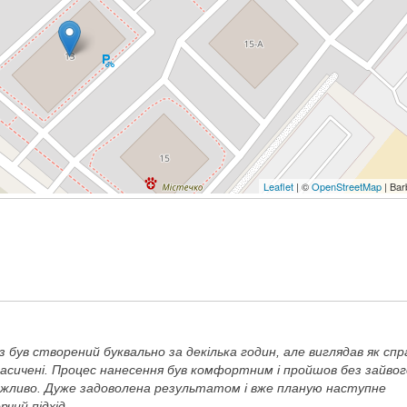
Leaflet
| ©
OpenStreetMap
| Bar
з був створений буквально за декілька годин, але виглядав як спр
и насичені. Процес нанесення був комфортним і пройшов без зайвог
важливо. Дуже задоволена результатом і вже планую наступне
чий підхід.