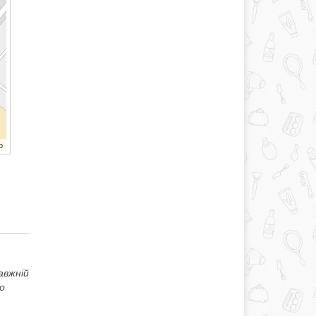
b
авжній
о