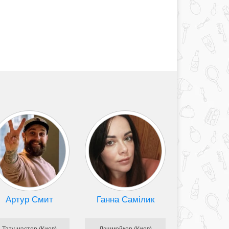
Артур Смит
Ганна Самілик