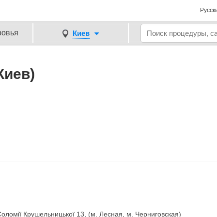
Русск
ровья
Киев
Киев)
Соломії Крушельницької 13, (м. Лесная, м. Черниговская)