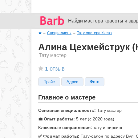
Найди мастера красоты и здо
→
Специалисты
→
Тату мастера Киева
Алина Цехмейструк (
Тату мастер
1 отзыв
Прайс
Адрес
Фото
Главное о мастере
Основная специальность:
Тату мастер
💼 Опыт работы:
5 лет (с 2020 года)
Ключевые направления:
тату и пирсинг
✅️ Формат работы:
Тату-салон по адресу Вул. 