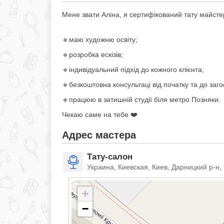
Мене звати Аліна, я сертифікований тату майсте
🔹маю художню освіту;
🔹розробка ескізів;
🔹індивідуальний підхід до кожного клієнта;
🔹безкоштовна консультаці від початку та до заго
🔹працюю в затишній студії біля метро Позняки.
Чекаю саме на тебе ❤️
Адрес мастера
Тату-салон
Украина, Киевская, Киев, Дарницкий р-н
,
+
−