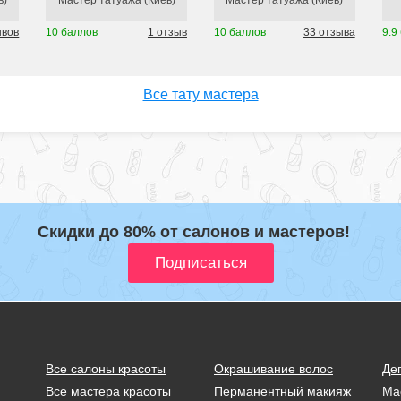
в)
Мастер татуажа (Киев)
Мастер татуажа (Киев)
ывов
10 баллов
1 отзыв
10 баллов
33 отзыва
9.9
Все тату мастера
Скидки до 80% от салонов и мастеров!
Все салоны красоты
Окрашивание волос
Де
Все мастера красоты
Перманентный макияж
Ма