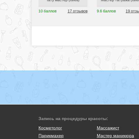
Тату мастер (Киев)
Мастер татуажа (Кие
10 баллов
17 отзывов
9.6 баллов
19 отз
Запись на процедуры красоты:
Косметолог
Массажист
Парикмахер
Мастер маникюра