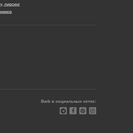
у, пирсинг
никюр
Barb в социальных сетях: