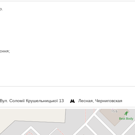
р.
єння;
 Вул. Соломії Крушельницької 13
Лесная, Черниговская