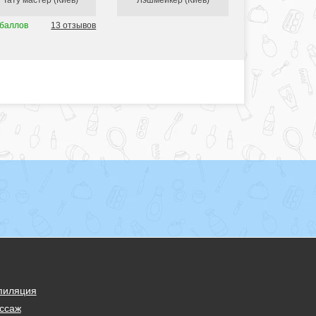
Тату мастер (Киев)
Лэшмейкер (Киев)
 баллов
13 отзывов
пиляция
ссаж