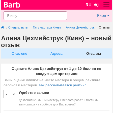
RU
Киев
→
Специалисты
→
Тату мастера Киева
→
Алина Цехмейструк
→
Отзывы
Алина Цехмейструк (Киев) – новый
отзыв
О салоне
Адреса
Отзывы
Оцените Алина Цехмейструк от 1 до 10 баллов по
следующим критериям
Ваши оценки влияют на место мастера в общем рейтинге
салонов и мастеров.
Как рассчитывается рейтинг
Удобство записи
Дозвонились ли Вы мастеру с первого раза? Смогли ли
записаться на удобное для Вас время?