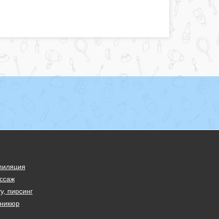
пиляция
ссаж
у, пирсинг
никюр