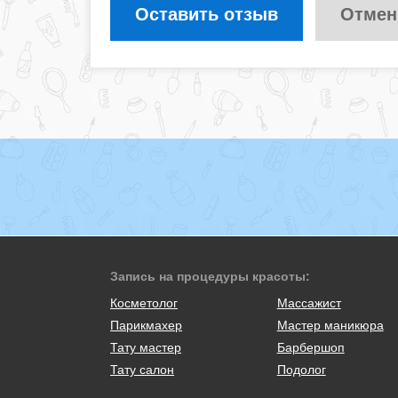
Оставить отзыв
Отмен
Запись на процедуры красоты:
Косметолог
Массажист
Парикмахер
Мастер маникюра
Тату мастер
Барбершоп
Тату салон
Подолог