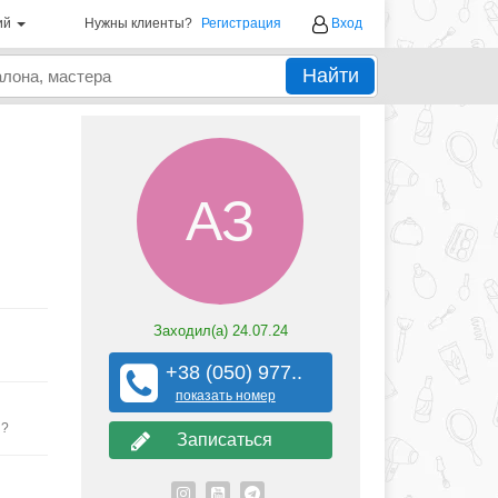
ий
Нужны клиенты?
Регистрация
Вход
Найти
АЗ
Заходил(а)
24.07.24
+38 (050) 977..
показать номер
ы?
Записаться