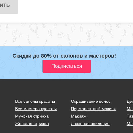
ить
Скидки до 80% от салонов и мастеров!
Все салоны красоты
Окрашивание волос
Де
Все мастера красоты
Перманентный макияж
Ма
Мужская стрижка
Макияж
Тат
Женская стрижка
Лазерная эпиляция
Ма