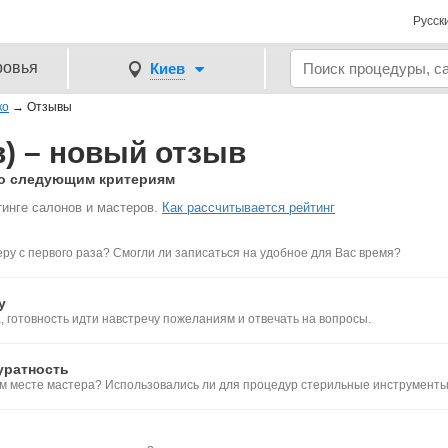
Русск
ровья
Киев
ко
→
Отзывы
в) – новый отзыв
 по следующим критериям
инге салонов и мастеров.
Как рассчитывается рейтинг
ру с первого раза? Смогли ли записаться на удобное для Вас время?
у
 готовность идти навстречу пожеланиям и отвечать на вопросы.
уратность
ем месте мастера? Использовались ли для процедур стерильные инструмент