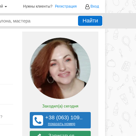
ий
Нужны клиенты?
Регистрация
Вход
Найти
Заходил(а)
сегодня
+38 (063) 109..
ы?
показать номер
Записаться