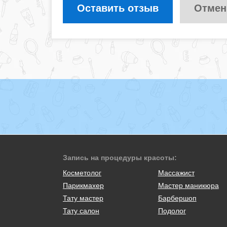
Оставить отзыв
Отмен
Запись на процедуры красоты:
Косметолог
Массажист
Парикмахер
Мастер маникюра
Тату мастер
Барбершоп
Тату салон
Подолог