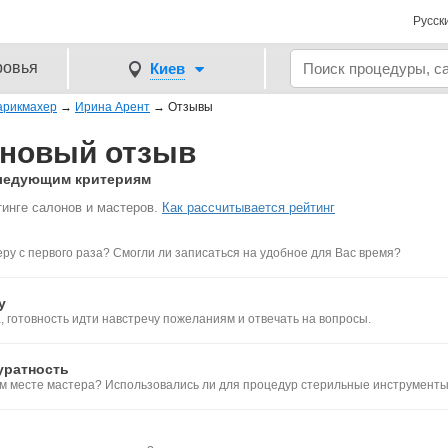
Русск
ровья
Киев
арикмахер
→
Ирина Арент
→
Отзывы
– новый отзыв
 следующим критериям
инге салонов и мастеров.
Как рассчитывается рейтинг
ру с первого раза? Смогли ли записаться на удобное для Вас время?
у
 готовность идти навстречу пожеланиям и отвечать на вопросы.
уратность
ем месте мастера? Использовались ли для процедур стерильные инструмент