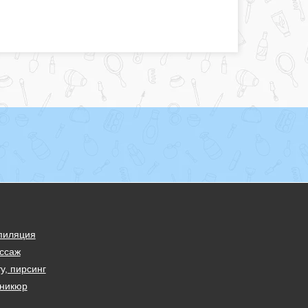
пиляция
ссаж
у, пирсинг
никюр