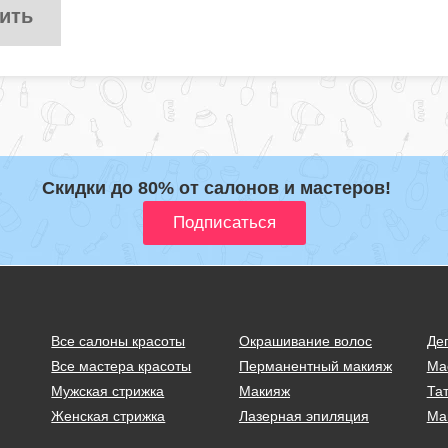
ить
Скидки до 80% от салонов и мастеров!
Все салоны красоты
Окрашивание волос
Де
Все мастера красоты
Перманентный макияж
Ма
Мужская стрижка
Макияж
Тат
Женская стрижка
Лазерная эпиляция
Ма