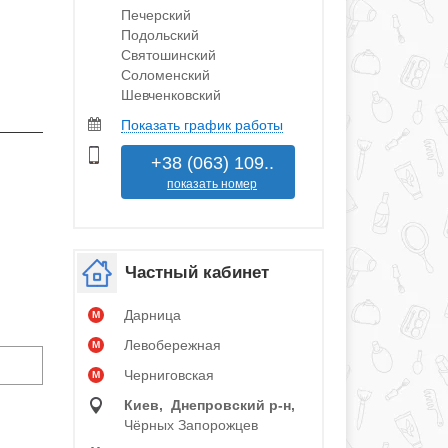
Печерский
Подольский
Святошинский
Соломенский
Шевченковский
Показать график работы
+38 (063) 109..
показать номер
Частный кабинет
Дарница
M
Левобережная
M
Черниговская
M
Киев, Днепровский р‑н,
Чёрных Запорожцев