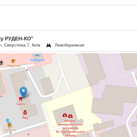
жу РУДЕН-КО"
н
, Сверстюка 7, Київ
Левобережная