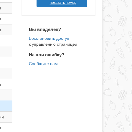
показать номер
н
н
Вы владелец?
н
к управлению страницей
Нашли ошибку?
н
ин
н