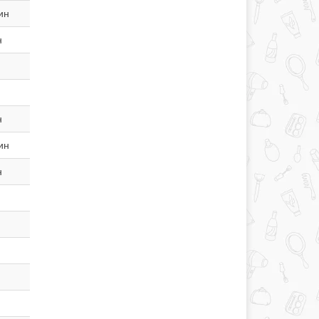
ин
н
н
ин
н