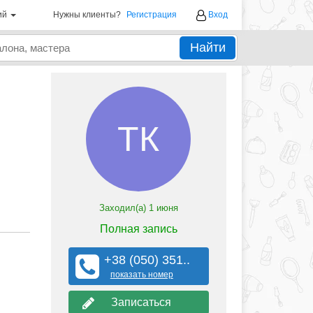
ий
Нужны клиенты?
Регистрация
Вход
Найти
ТК
Заходил(а)
1 июня
Полная запись
+38 (050) 351..
показать номер
Записаться