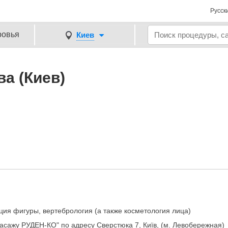
Русск
ровья
Киев
а (Киев)
ция фигуры, вертебрология (а также косметология лица)
асажу РУДЕН-КО" по адресу Сверстюка 7, Київ, (м. Левобережная)