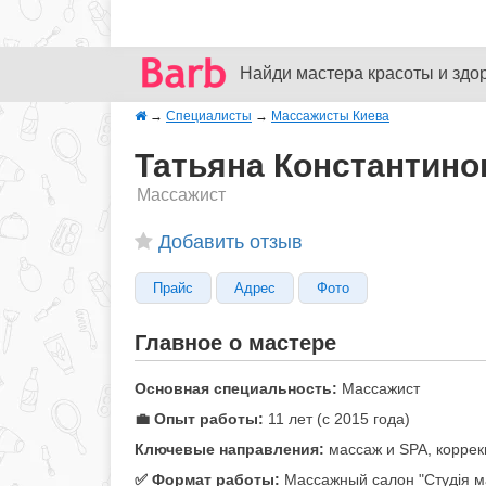
Найди мастера красоты и здо
→
Специалисты
→
Массажисты Киева
Татьяна Константинов
Массажист
Добавить отзыв
Прайс
Адрес
Фото
Главное о мастере
Основная специальность:
Массажист
💼 Опыт работы:
11 лет (с 2015 года)
Ключевые направления:
массаж и SPA, коррек
✅️ Формат работы:
Массажный салон "Студія м