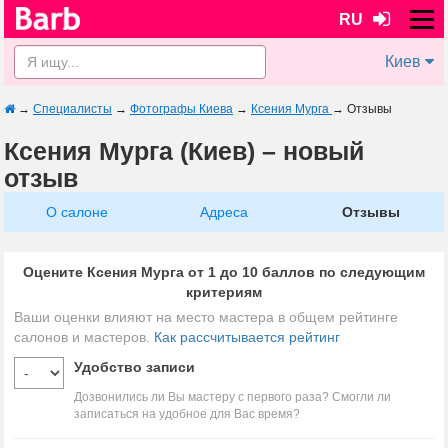
RU
Киев
→
Специалисты
→
Фотографы Киева
→
Ксения Мурга
→
Отзывы
Ксения Мурга (Киев) – новый
отзыв
О салоне
Адреса
Отзывы
Оцените Ксения Мурга от 1 до 10 баллов по следующим
критериям
Ваши оценки влияют на место мастера в общем рейтинге
салонов и мастеров.
Как рассчитывается рейтинг
Удобство записи
Дозвонились ли Вы мастеру с первого раза? Смогли ли
записаться на удобное для Вас время?