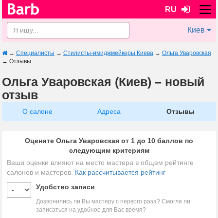
RU
Киев
→
Специалисты
→
Стилисты-имиджмейкеры Киева
→
Ольга Уваровская
→
Отзывы
Ольга Уваровская (Киев) – новый
отзыв
О салоне
Адреса
Отзывы
Оцените Ольга Уваровская от 1 до 10 баллов по
следующим критериям
Ваши оценки влияют на место мастера в общем рейтинге
салонов и мастеров.
Как рассчитывается рейтинг
Удобство записи
Дозвонились ли Вы мастеру с первого раза? Смогли ли
записаться на удобное для Вас время?