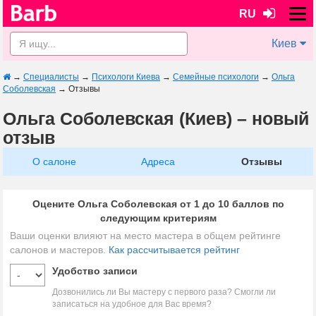
RU
Киев
→
Специалисты
→
Психологи Киева
→
Семейные психологи
→
Ольга
Соболевская
→
Отзывы
Ольга Соболевская (Киев) – новый
отзыв
О салоне
Адреса
Отзывы
Оцените Ольга Соболевская от 1 до 10 баллов по
следующим критериям
Ваши оценки влияют на место мастера в общем рейтинге
салонов и мастеров.
Как рассчитывается рейтинг
Удобство записи
Дозвонились ли Вы мастеру с первого раза? Смогли ли
записаться на удобное для Вас время?