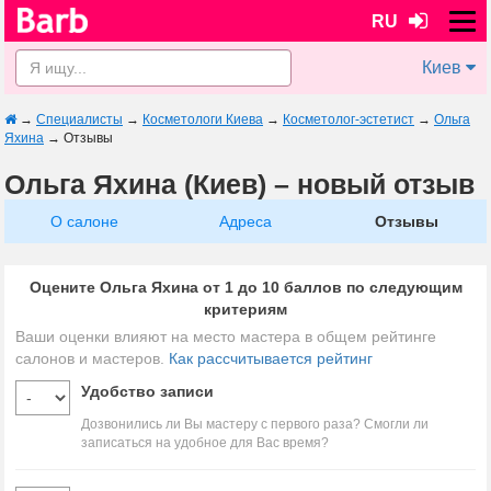
RU
Киев
→
Специалисты
→
Косметологи Киева
→
Косметолог-эстетист
→
Ольга
Яхина
→
Отзывы
Ольга Яхина (Киев) – новый отзыв
О салоне
Адреса
Отзывы
Оцените Ольга Яхина от 1 до 10 баллов по следующим
критериям
Ваши оценки влияют на место мастера в общем рейтинге
салонов и мастеров.
Как рассчитывается рейтинг
Удобство записи
Дозвонились ли Вы мастеру с первого раза? Смогли ли
записаться на удобное для Вас время?