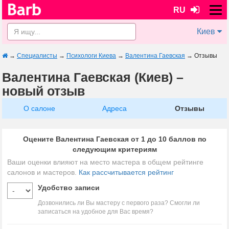
RU
Киев
→
Специалисты
→
Психологи Киева
→
Валентина Гаевская
→
Отзывы
Валентина Гаевская (Киев) –
новый отзыв
О салоне
Адреса
Отзывы
Оцените Валентина Гаевская от 1 до 10 баллов по
следующим критериям
Ваши оценки влияют на место мастера в общем рейтинге
салонов и мастеров.
Как рассчитывается рейтинг
Удобство записи
Дозвонились ли Вы мастеру с первого раза? Смогли ли
записаться на удобное для Вас время?