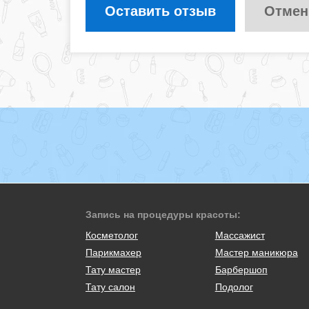
Оставить отзыв
Отмен
Запись на процедуры красоты:
Косметолог
Массажист
Парикмахер
Мастер маникюра
Тату мастер
Барбершоп
Тату салон
Подолог