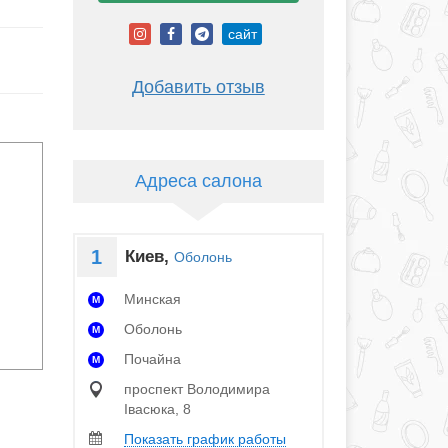
сайт
Добавить отзыв
Адреса салона
1
Киев,
Оболонь
Минская
M
Оболонь
M
Почайна
M
проспект Володимира
Івасюка, 8
Показать график работы