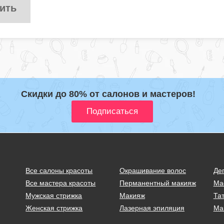
ить
Скидки до 80% от салонов и мастеров!
Все салоны красоты
Окрашивание волос
Де
Все мастера красоты
Перманентный макияж
Ма
Мужская стрижка
Макияж
Тат
Женская стрижка
Лазерная эпиляция
Ма