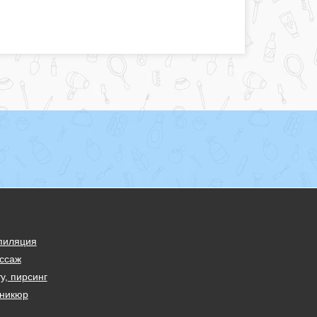
пиляция
ссаж
у, пирсинг
никюр