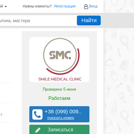
ий
Нужны клиенты?
Регистрация
Вход
Найти
Проверено
5 июня
Работаем
+38 (099) 009..
ы?
показать номер
Записаться