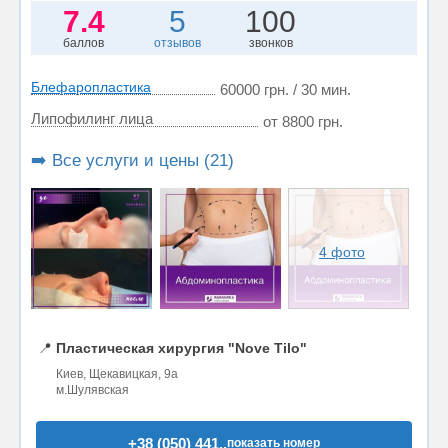
7.4
5
100
баллов
отзывов
звонков
Блефаропластика
60000 грн. / 30 мин.
Липофилинг лица
от 8800 грн.
➡️ Все услуги и цены (21)
4 фото
📍
Пластическая хирургия "Nove Tilo"
Киев, Щекавицкая, 9а
м.Шулявская
+38 (050) 441..
показать номер