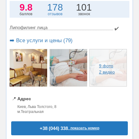
9.8
178
101
баллов
отзывов
звонок
Липофилинг лица
✔️
➡️ Все услуги и цены (79)
9 фото
2 видео
📍
Адрес
Киев, Льва Толстого, 8
м.Театральная
+38 (044) 338..
показать номер