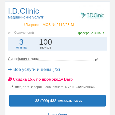
I.D.Clinic
медицинские услуги
⚕️Лицензия МОЗ № 2112/28-М
р-н. Соломенский
Проверено
3 июня
3
100
отзыва
звонков
Липофилинг лица
✔️
➡️ Все услуги и цены (72)
🎁 Cкидка 15% по промокоду Barb
📍
Киев, пр-т Валерия Лобановского, 4Б р-н. Соломенский
+38 (099) 432..
показать номер
Подробнее