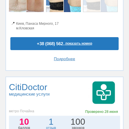
📍
Киев, Панаса Мирного, 17
м.Кловская
+38 (068) 562..
показать номер
Подробнее
CitiDoctor
медицинские услуги
метро Почайна
Проверено
28 июня
10
1
100
баллов
отзыв
звонков