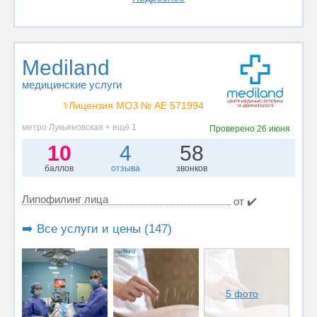
Mediland
медицинские услуги
⚕️Лицензия МОЗ № AE 571994
метро Лукьяновская + ещё 1
Проверено
26 июня
10
4
58
баллов
отзыва
звонков
Липофилинг лица
от ✔️
➡️ Все услуги и цены (147)
5 фото