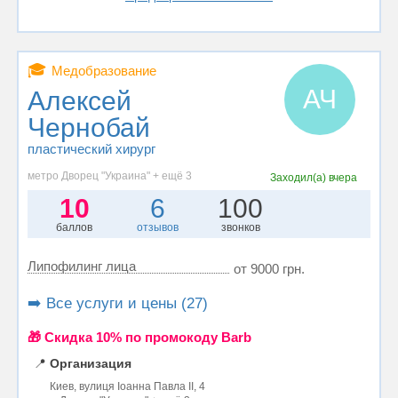
🎓
Медобразование
АЧ
Алексей
Чернобай
пластический хирург
метро Дворец "Украина" + ещё 3
Заходил(а)
вчера
10
6
100
баллов
отзывов
звонков
Липофилинг лица
от 9000 грн.
➡️ Все услуги и цены (27)
🎁 Cкидка 10% по промокоду Barb
📍
Организация
Киев, вулиця Іоанна Павла II, 4