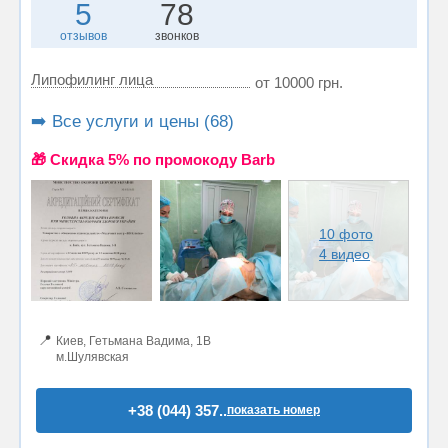
5
78
отзывов
звонков
Липофилинг лица
от 10000 грн.
➡️ Все услуги и цены (68)
🎁 Cкидка 5% по промокоду Barb
10 фото
4 видео
📍
Киев, Гетьмана Вадима, 1В
м.Шулявская
+38 (044) 357..
показать номер