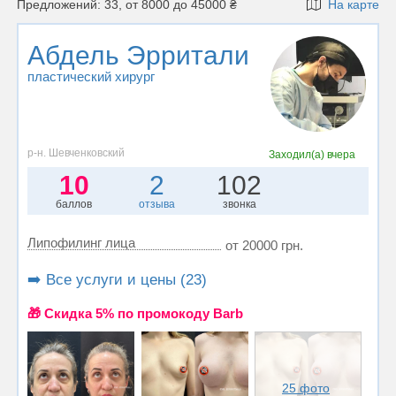
Предложений: 33, от 8000 до 45000 ₴
На карте
Абдель Эрритали
пластический хирург
р-н. Шевченковский
Заходил(а)
вчера
10
2
102
баллов
отзыва
звонка
Липофилинг лица
от 20000 грн.
➡️ Все услуги и цены (23)
🎁 Cкидка 5% по промокоду Barb
25 фото