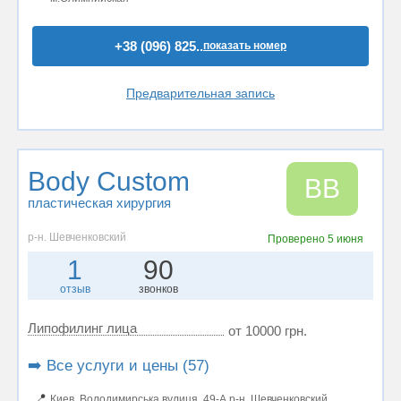
+38 (096) 825..
показать номер
Предварительная запись
Body Custom
BB
пластическая хирургия
р-н. Шевченковский
Проверено
5 июня
1
90
отзыв
звонков
Липофилинг лица
от 10000 грн.
➡️ Все услуги и цены (57)
📍
Киев, Володимирська вулиця, 49-А р-н. Шевченковский