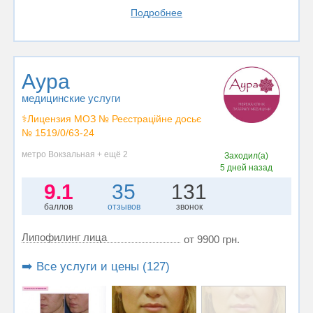
Подробнее
Аура
медицинские услуги
⚕️Лицензия МОЗ № Реєстраційне досьє
№ 1519/0/63-24
метро Вокзальная + ещё 2
Заходил(а)
5 дней назад
9.1
35
131
баллов
отзывов
звонок
Липофилинг лица
от 9900 грн.
➡️ Все услуги и цены (127)