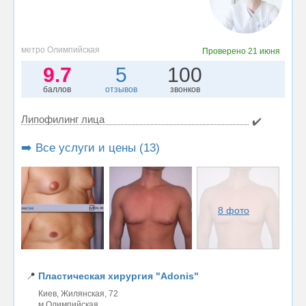
метро Олимпийская
Проверено
21 июня
9.7
5
100
баллов
отзывов
звонков
Липофилинг лица
✔️
➡️ Все услуги и цены (13)
8 фото
📍
Пластическая хирургия "Adonis"
Киев, Жилянская, 72
м.Олимпийская