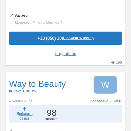
📍
Адрес
Мукачево, Роглєва Миколи, 5
+38 (050) 309..
показать номер
Подробнее
190
Way to Beauty
W
косметология
Духновича, 73
Проверено
23 мая
98
Добавить
отзыв
звонков