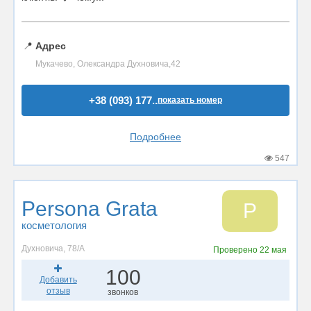
📍
Адрес
Мукачево, Олександра Духновича,42
+38 (093) 177..
показать номер
Подробнее
547
Persona Grata
P
косметология
Духновича, 78/А
Проверено
22 мая
100
Добавить
отзыв
звонков