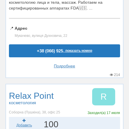
косметологию лица и тела, массаж. Работаем на
сертифицированных аппаратах FDA🇺🇸. ...
📍
Адрес
Мукачево, вулиця Духновича, 22
+38 (066) 925..
показать номер
Подробнее
214
Relax Point
R
косметология
Соборна (Пушкіна), 38, офіс 25
Заходил(а)
17 июля
100
Добавить