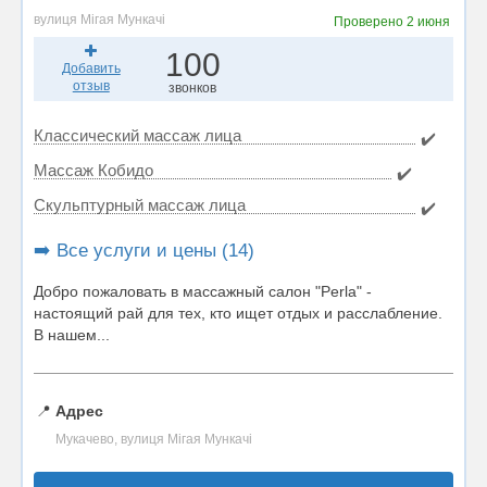
вулиця Мігая Мункачі
Проверено
2 июня
100
Добавить
отзыв
звонков
Классический массаж лица
✔️
Массаж Кобидо
✔️
Скульптурный массаж лица
✔️
➡️ Все услуги и цены (14)
Добро пожаловать в массажный салон "Perla" -
настоящий рай для тех, кто ищет отдых и расслабление.
В нашем...
📍
Адрес
Мукачево, вулиця Мігая Мункачі