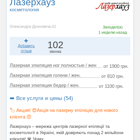
Лазерхауз
косметология
Олександра Духновича,42
Заходил(а)
1 неделю назад
102
Добавить
отзыв
звонка
Лазерная эпиляция ног полностью / жен
от 1900 грн.
Лазерная эпиляция голени / жен.
от 810 грн.
Лазерная эпиляция бедер / жен.
от 1100 грн.
➡️ Все услуги и цены (54)
🏷️ Акция! 😍Акція на лазерну епіляцію для нового
клієнта 😍
Лазерхауз – мережа центрів лазерної епіляції та
косметології в Україні, якій довіряють понад 2 мільйони
клієнтів! 💎 Чому...