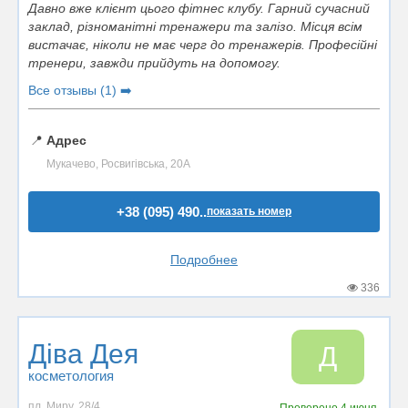
Давно вже клієнт цього фітнес клубу. Гарний сучасний
заклад, різноманітні тренажери та залізо. Місця всім
вистачає, ніколи не має черг до тренажерів. Професійні
тренери, завжди прийдуть на допомогу.
Все отзывы (1) ➡️
📍
Адрес
Мукачево, Росвигівська, 20А
+38 (095) 490..
показать номер
Подробнее
336
Діва Дея
Д
косметология
пл. Миру, 28/4