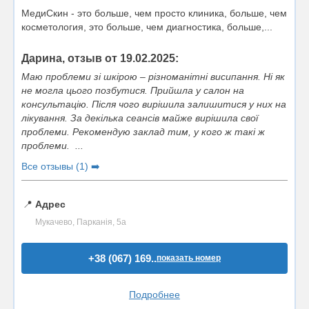
МедиСкин - это больше, чем просто клиника, больше, чем
косметология, это больше, чем диагностика, больше,...
Дарина, отзыв от 19.02.2025:
Маю проблеми зі шкірою – різноманітні висипання. Ні як
не могла цього позбутися. Прийшла у салон на
консультацію. Після чого вирішила залишитися у них на
лікування. За декілька сеансів майже вирішила свої
проблеми. Рекомендую заклад тим, у кого ж такі ж
проблеми. ...
Все отзывы (1) ➡️
📍
Адрес
Мукачево, Парканія, 5а
+38 (067) 169..
показать номер
Подробнее