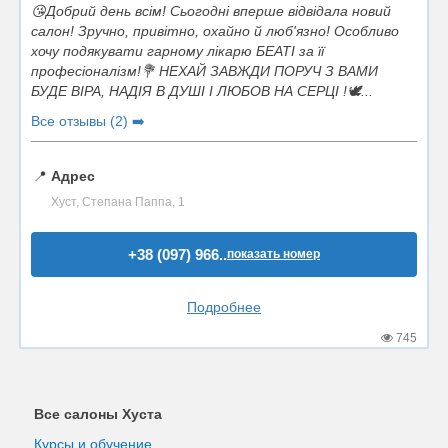
😘Добрий день всім! Сьогодні вперше відвідала новий
салон! Зручно, привітно, охайно й люб'язно! Особливо
хочу подякувати гарному лікарю БЕАТІ за її
професіоналізм!💐 НЕХАЙ ЗАВЖДИ ПОРУЧ З ВАМИ
БУДЕ ВІРА, НАДІЯ В ДУШІ І ЛЮБОВ НА СЕРЦІ !🕊️...
Все отзывы (2) ➡️
📍
Адрес
Хуст, Степана Паппа, 1
+38 (097) 966..
показать номер
Подробнее
745
Все салоны Хуста
Курсы и обучение