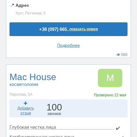
📍
Адрес
Хуст, Петенька, 5
+38 (097) 665..
показать номер
Подробнее
560
Mac House
M
косметология
Пирогова, 5А
Проверено
22 мая
100
Добавить
отзыв
звонков
Глубокая чистка лица
✔️
Комбинированная чистка лица