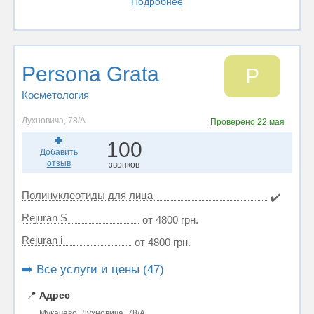
Подробнее
Persona Grata
P
Косметология
Духновича, 78/А
Проверено
22 мая
100
Добавить
отзыв
звонков
Полинуклеотиды для лица
✔️
Rejuran S
от 4800 грн.
Rejuran i
от 4800 грн.
➡️ Все услуги и цены (47)
📍
Адрес
Мукачево, Духновича, 78/А