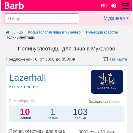
RU
Мукачево
→
Лицо
→
Косметология лица в Мукачево
→
Инъекции красоты
→
Полинуклеотиды
Полинуклеотиды для лица в Мукачево
Предложений: 6, от 3800 до 8500 ₴
На карте
Lazerhall
Косметология
Валенберга, 9а
Заходил(а)
6 июня
10
1
103
баллов
отзыв
звонка
Полинуклеотиды для лица
3800 грн. / 60 мин.