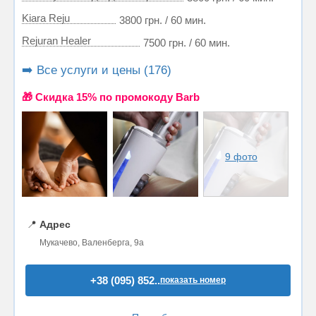
Kiara Reju
3800 грн. / 60 мин.
Rejuran Healer
7500 грн. / 60 мин.
➡️ Все услуги и цены (176)
🎁 Cкидка 15% по промокоду Barb
9 фото
📍
Адрес
Мукачево, Валенберга, 9а
+38 (095) 852..
показать номер