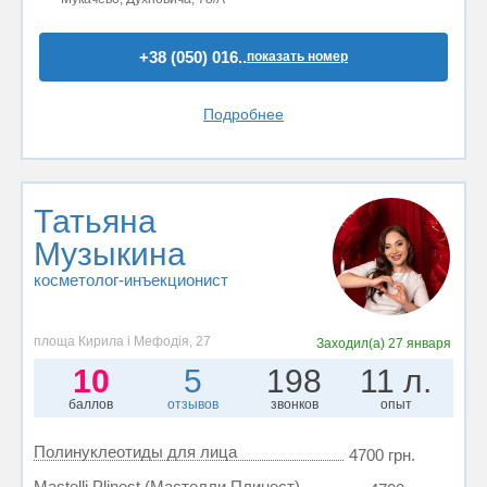
+38 (050) 016..
показать номер
Подробнее
Татьяна
Музыкина
косметолог-инъекционист
площа Кирила і Мефодія, 27
Заходил(а)
27 января
10
5
198
11 л.
баллов
отзывов
звонков
опыт
Полинуклеотиды для лица
4700 грн.
Mastelli Plinest (Мастелли Плинест)