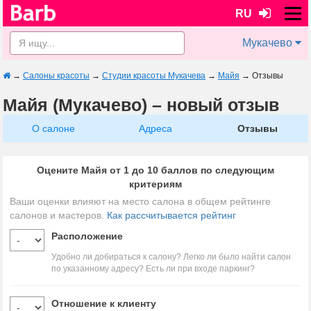
RU
Мукачево
→
Салоны красоты
→
Студии красоты Мукачева
→
Майя
→
Отзывы
Майя (Мукачево) – новый отзыв
О салоне
Адреса
Отзывы
Оцените Майя от 1 до 10 баллов по следующим
критериям
Ваши оценки влияют на место салона в общем рейтинге
салонов и мастеров.
Как рассчитывается рейтинг
Расположение
Удобно ли добираться к салону? Легко ли было найти салон
по указанному адресу? Есть ли при входе паркинг?
Отношение к клиенту