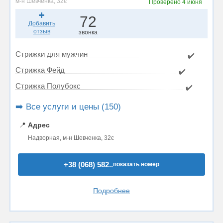
м-н Шевченка, 32є
Проверено
4 июня
72
Добавить
отзыв
звонка
Стрижки для мужчин
✔️
Стрижка Фейд
✔️
Стрижка Полубокс
✔️
➡️ Все услуги и цены (150)
📍
Адрес
Надворная, м-н Шевченка, 32є
+38 (068) 582..
показать номер
Подробнее