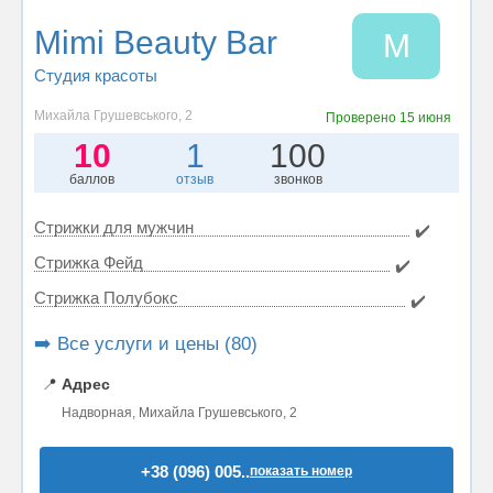
Mimi Beauty Bar
M
Студия красоты
Михайла Грушевського, 2
Проверено
15 июня
10
1
100
баллов
отзыв
звонков
Стрижки для мужчин
✔️
Стрижка Фейд
✔️
Стрижка Полубокс
✔️
➡️ Все услуги и цены (80)
📍
Адрес
Надворная, Михайла Грушевського, 2
+38 (096) 005..
показать номер