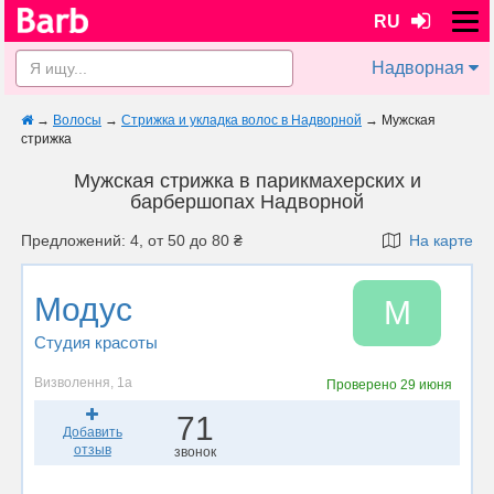
RU
Надворная
→
Волосы
→
Стрижка и укладка волос в Надворной
→
Мужская
стрижка
Мужская стрижка в парикмахерских и
барбершопах Надворной
Предложений: 4, от 50 до 80 ₴
На карте
Модус
М
Студия красоты
Визволення, 1а
Проверено
29 июня
71
Добавить
отзыв
звонок