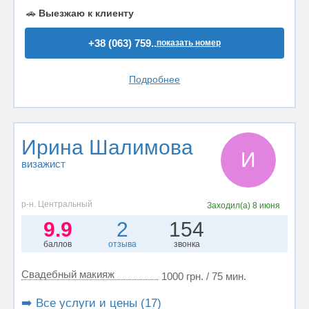
🚗
Выезжаю к клиенту
+38 (063) 759..
показать номер
Подробнее
Ирина Шалимова
И
визажист
р-н. Центральный
Заходил(а)
8 июня
9.9
2
154
баллов
отзыва
звонка
Свадебный макияж
1000 грн. / 75 мин.
➡️ Все услуги и цены (17)