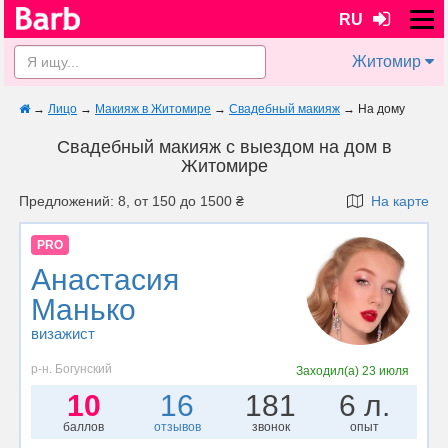
RU
Житомир
→
Лицо
→
Макияж в Житомире
→
Свадебный макияж
→
На дому
Свадебный макияж с выездом на дом в
Житомире
Предложений: 8, от 150 до 1500 ₴
На карте
PRO
Анастасия
Манько
визажист
р-н. Богунский
Заходил(а)
23 июля
10
16
181
6 л.
баллов
отзывов
звонок
опыт