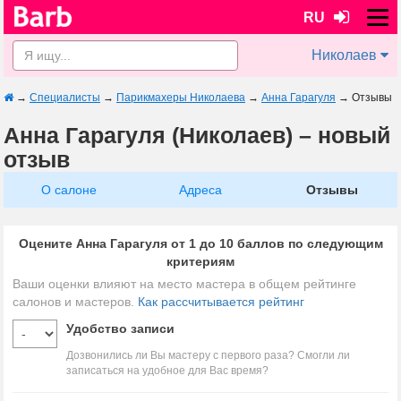
RU
Николаев
→
Специалисты
→
Парикмахеры Николаева
→
Анна Гарагуля
→
Отзывы
Анна Гарагуля (Николаев) – новый
отзыв
О салоне
Адреса
Отзывы
Оцените Анна Гарагуля от 1 до 10 баллов по следующим
критериям
Ваши оценки влияют на место мастера в общем рейтинге
салонов и мастеров.
Как рассчитывается рейтинг
Удобство записи
Дозвонились ли Вы мастеру с первого раза? Смогли ли
записаться на удобное для Вас время?