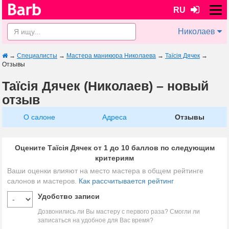
RU
Николаев
→
Специалисты
→
Мастера маникюра Николаева
→
Таїсія Дячек
→
Отзывы
Таїсія Дячек (Николаев) – новый
отзыв
О салоне
Адреса
Отзывы
Оцените Таїсія Дячек от 1 до 10 баллов по следующим
критериям
Ваши оценки влияют на место мастера в общем рейтинге
салонов и мастеров.
Как рассчитывается рейтинг
Удобство записи
Дозвонились ли Вы мастеру с первого раза? Смогли ли
записаться на удобное для Вас время?