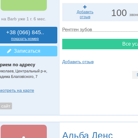
100
Добавить
звон
отзыв
на Barb уже 1 г. 6 мес.
Рентген зубов
+38 (066) 845..
показать номер
Все ус
Записаться
Добавить отзыв
рием по адресу
иколаев, Центральный р-н,
адима Благовісного, 7
мотреть на карте
сайт
Альба Денс