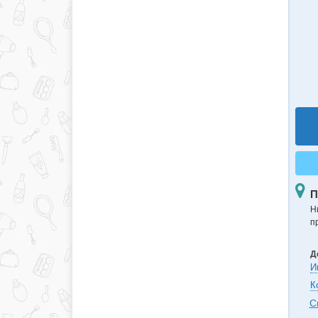
П
Н
п
Д
И
К
С