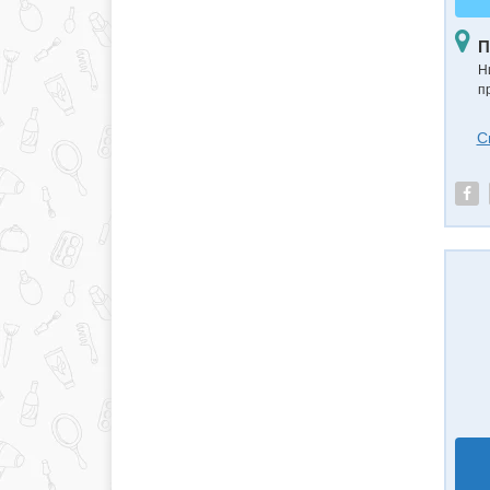
П
Н
п
С