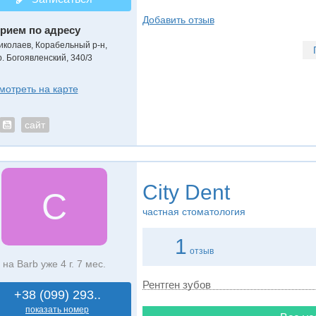
Добавить отзыв
рием по адресу
иколаев, Корабельный р-н,
р. Богоявленский, 340/3
мотреть на карте
сайт
City Dent
C
частная стоматология
1
отзыв
на Barb уже 4 г. 7 мес.
Рентген зубов
+38 (099) 293..
показать номер