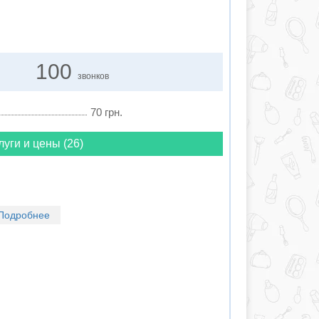
100
звонков
70 грн.
луги и цены (26)
Подробнее