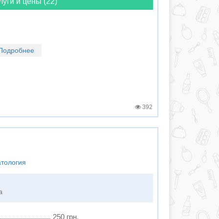
луги и цены (22)
Подробнее
392
атология
а
250 грн.