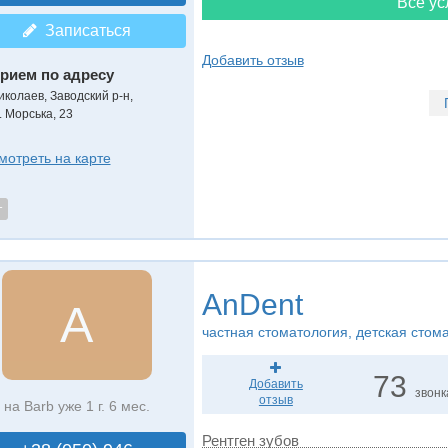
Все ус
Записаться
Добавить отзыв
рием по адресу
иколаев, Заводский р-н,
. Морська, 23
мотреть на карте
т
AnDent
A
частная стоматология, детская стом
73
Добавить
звонк
отзыв
на Barb уже 1 г. 6 мес.
Рентген зубов