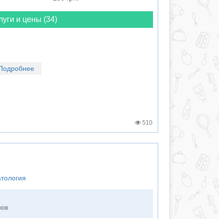
луги и цены (34)
Подробнее
510
атология
ков