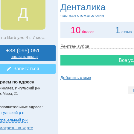
Денталика
Д
частная стоматология
10
1
баллов
отзыв
на Barb уже 4 г. 7 мес.
Рентген зубов
+38 (095) 051..
показать номер
Все ус
Записаться
Добавить отзыв
рием по адресу
иколаев, Ингульский р-н,
р. Мира, 21
ополнительные адреса:
нгульский р-н
орабельный р-н
мотреть на карте