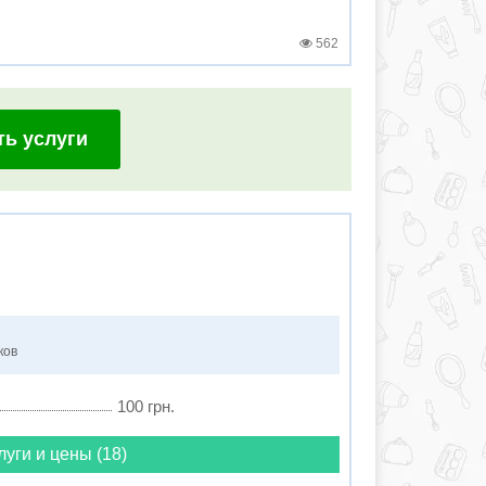
562
ть услуги
ков
100 грн.
луги и цены (18)