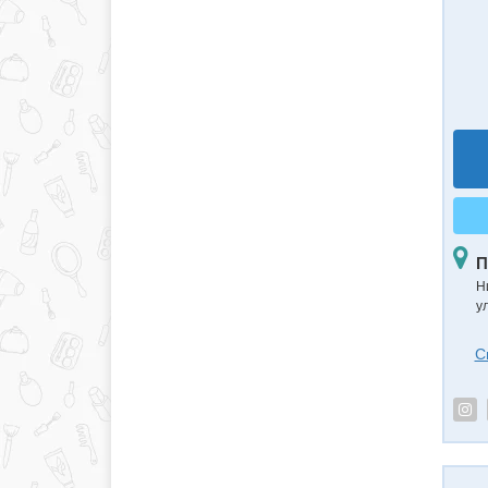
П
Н
ул
С