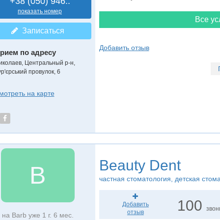
+38 (050) 946..
показать номер
Все ус
Записаться
Добавить отзыв
рием по адресу
иколаев, Центральный р-н,
ур'єрський провулок, 6
мотреть на карте
Beauty Dent
B
частная стоматология, детская стом
100
Добавить
звон
отзыв
на Barb уже 1 г. 6 мес.