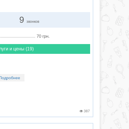
9
звонков
70 грн.
луги и цены (19)
Подробнее
387