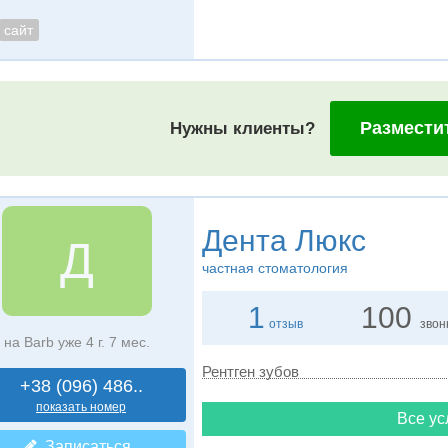
сайт
Размести
Нужны клиенты?
Дента Люкс
Д
частная стоматология
1
100
отзыв
звон
на Barb уже 4 г. 7 мес.
Рентген зубов
+38 (096) 486..
показать номер
Все ус
Записаться