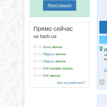
Регистрация
Прямо сейчас
на barb.ua
05:58
Анна
звонок
П
05:50
Абдель
звонок
Н
В
05:49
Абдель
звонок
05:49
ЛиК
онлайн запись
С
05:49
ЛиК
звонок