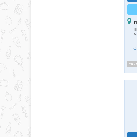
П
Н
М
С
сай