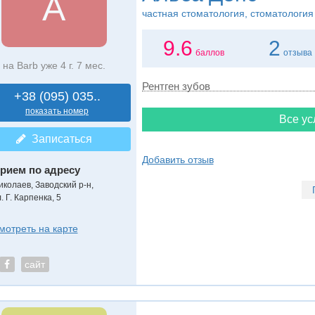
А
частная стоматология, стоматология
9.6
2
баллов
отзыва
на Barb уже 4 г. 7 мес.
Рентген зубов
+38 (095) 035..
показать номер
Все ус
Записаться
Добавить отзыв
рием по адресу
иколаев, Заводский р-н,
. Г. Карпенка, 5
мотреть на карте
сайт