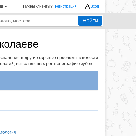
ий
Нужны клиенты?
Регистрация
Вход
Найти
иколаеве
оспаления и другие скрытые проблемы в полости
атологий, выполняющих рентгенографию зубов.
атология