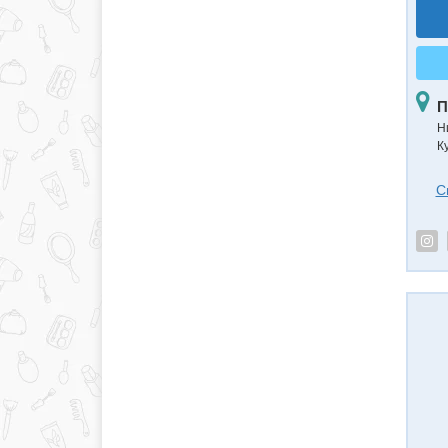
П
Н
К
С