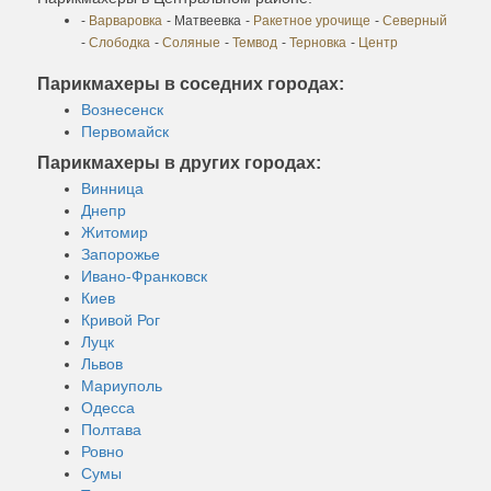
-
Варваровка
- Матвеевка
-
Ракетное урочище
-
Северный
-
Слободка
-
Соляные
-
Темвод
-
Терновка
-
Центр
Парикмахеры в соседних городах:
Вознесенск
Первомайск
Парикмахеры в других городах:
Винница
Днепр
Житомир
Запорожье
Ивано-Франковск
Киев
Кривой Рог
Луцк
Львов
Мариуполь
Одесса
Полтава
Ровно
Сумы