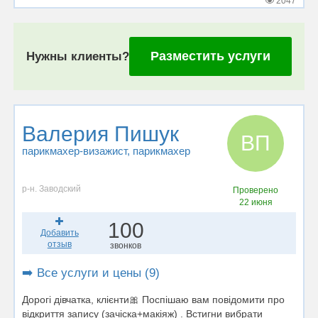
2047
Разместить услуги
Нужны клиенты?
Валерия Пишук
ВП
парикмахер-визажист
, парикмахер
р-н. Заводский
Проверено
22 июня
100
Добавить
отзыв
звонков
➡️ Все услуги и цены (9)
Дорогі дівчатка, клієнти🎀 Поспішаю вам повідомити про
відкриття запису (зачіска+макіяж) . Встигни вибрати