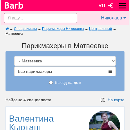
RU
Николаев
→
Специалисты
→
Парикмахеры Николаева
→
Центральный
→
Матвеевка
Парикмахеры в Матвеевке
Все парикмахеры
Выезд на дом
Найдено 4 специалиста
На карте
Валентина
Кырташ